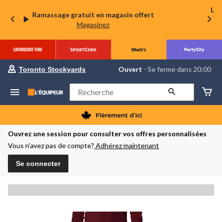
La 
Ramassage gratuit en magasin offert
Magasinez
votre
Ouvert
⋅ Se ferme dans 20:00
Toronto Stockyards
magasin
préféré
est
Rechercher
Toronto
Stockyards,
courament
Ouvert,
Se
Ouvrez une session pour consulter vos offres personnalisées
ferme
Vous n’avez pas de compte?
Adhérez maintenant
dans
à
20:00
Se connecter
cliquer
pour
changer