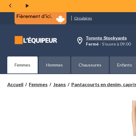
même
page.
Circulaires
Toronto Stockyards
votre
Fermé
⋅ S’ouvre à 09:00
magasin
préféré
est
Toronto
Femmes
Hommes
Chaussures
Enfants
Stockyards,
courament
Fermé,
S’ouvre
Accueil
Femmes
Jeans
Pantacourts en denim, capris
à
à
09:00
cliquer
pour
changer