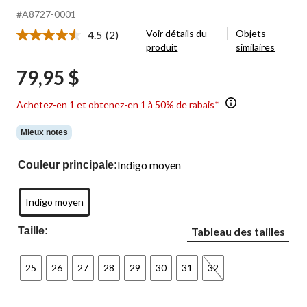
#A8727-0001
Voir détails du
Objets
4.5
(2)
Lire
produit
similaires
les
2
79,95 $
commentaires.
Lien
vers
Achetez-en 1 et obtenez-en 1 à 50% de rabais*
la
même
page.
Mieux notes
Indigo moyen
Couleur principale:
Indigo moyen
Taille:
Tableau des tailles
25
26
27
28
29
30
31
32