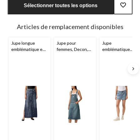
mise
Sélectionner toutes les options
à
jour
à
Articles de remplacement disponibles
1
Jupe longue
Jupe pour
Jupe
emblématique en
femmes, Decon,
emblématique
denim pour
Levi's
pour femmes,
femmes,
Levi's
Levi's