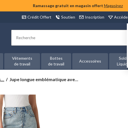
Ramassage gratuit en magasin offert
Magasinez
Accéde
Crédit Offert
Soutien
Inscription
Rechercher
Vêtements
Bottes
Sold
Accessoires
de travail
de travail
Liquid
Jupe
...
Jupe longue emblématique ave...
longue
emblématique
avec
fente
pour
femmes,
Levi's