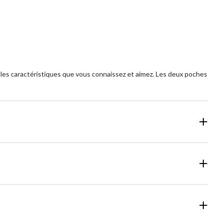
11
évaluations
s les caractéristiques que vous connaissez et aimez. Les deux poches