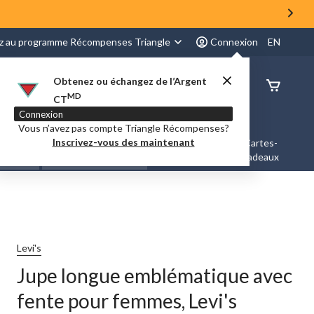
z au programme Récompenses Triangle
Connexion
EN
Obtenez ou échangez de l’Argent
État de
MD
CT
command
Connexion
Vous n’avez pas compte Triangle Récompenses?
Inscrivez-vous des maintenant
es &
Nouveautés et
Cartes-
Marques
ation
Tendances
cadeaux
Levi's
Jupe longue emblématique avec
fente pour femmes, Levi's