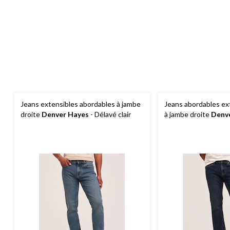
Jeans extensibles abordables à jambe
Jeans abordables ex
droite
Denver Hayes
- Délavé clair
à jambe droite
Denv
hommes - Délavé fo