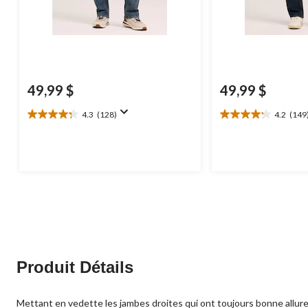
49,99 $
49,99 $
4.3
(128)
4.2
(149
4.3
4.2
étoile(s)
étoile(s)
sur
sur
5.
5.
128
149
évaluations
évaluations
Produit Détails
Mettant en vedette les jambes droites qui ont toujours bonne allure