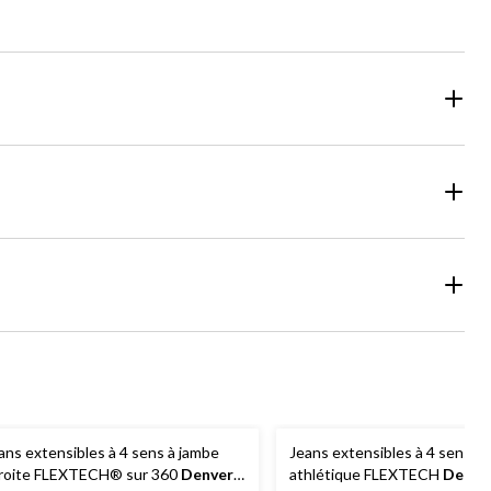
ans extensibles à 4 sens à jambe
Jeans extensibles à 4 sens à
roite FLEXTECH® sur 360
Denver
athlétique FLEXTECH
Denve