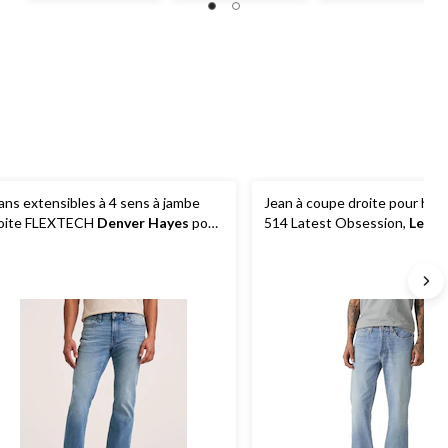
étoile(s)
étoile(s)
étoile(s)
sur
sur
sur
5.
5.
5.
128
149
66
évaluations
évaluations
évaluations
ans extensibles à 4 sens à jambe
Jean à coupe droite pour ho
oite FLEXTECH
Denver Hayes
pour
514 Latest Obsession,
Levi's
ommes