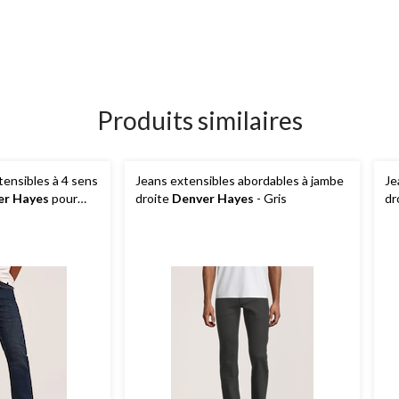
Produits similaires
tensibles à 4 sens
Jeans extensibles abordables à jambe
Je
er Hayes
pour
droite
Denver Hayes
- Gris
dr
ncé
h