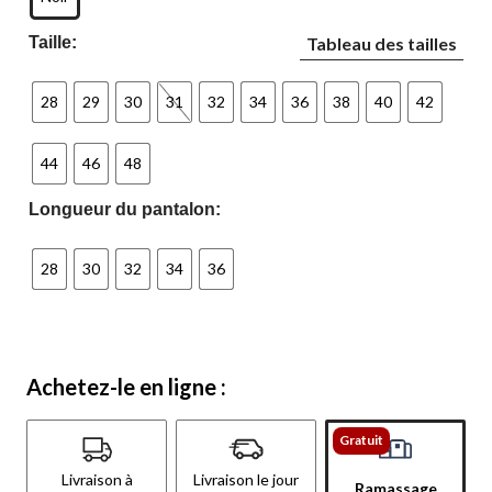
Taille:
Tableau des tailles
28
29
30
31
32
34
36
38
40
42
44
46
48
Longueur du pantalon:
28
30
32
34
36
Achetez-le en ligne :
Gratuit
Livraison à
Livraison le jour
Ramassage