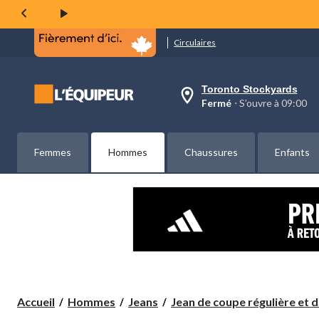
même
page.
Circulaires
Toronto Stockyards
votre
Fermé
⋅ S’ouvre à 09:00
magasin
préféré
est
Toronto
Femmes
Hommes
Chaussures
Enfants
Stockyards,
courament
Fermé,
S’ouvre
à
à
09:00
cliquer
pour
changer
Accueil
Hommes
Jeans
Jean de coupe régulière et d.