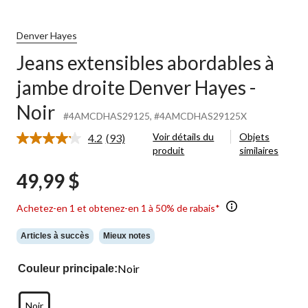
Denver Hayes
Jeans extensibles abordables à
jambe droite Denver Hayes -
Noir
#4AMCDHAS29125
, #4AMCDHAS29125X
Voir détails du
Objets
4.2
(93)
Lire
produit
similaires
les
93
49,99 $
commentaires.
Lien
vers
Achetez-en 1 et obtenez-en 1 à 50% de rabais*
la
même
page.
Articles à succès
Mieux notes
Noir
Couleur principale:
Noir