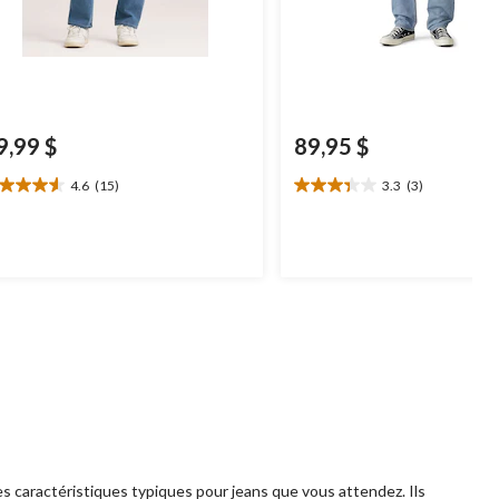
9,99 $
89,95 $
4.6
(15)
3.3
(3)
6
3.3
oile(s)
étoile(s)
r
sur
5.
5
3
aluations
évaluations
s caractéristiques typiques pour jeans que vous attendez. Ils