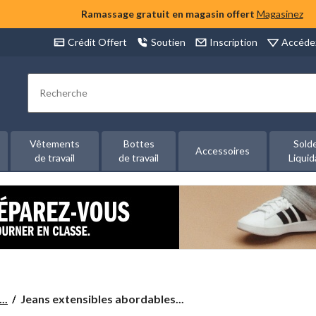
Ramassage gratuit en magasin offert
Magasinez
Accéde
Crédit Offert
Soutien
Inscription
Rechercher
Vêtements
Bottes
Sold
Accessoires
de travail
de travail
Liquid
Jeans
..
Jeans extensibles abordables...
extensibles