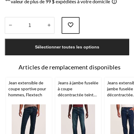
valeur de plus de 99 $ expédiées à votre domicile
Quantité
mise
Sélectionner toutes les options
à
jour
à
1
Articles de remplacement disponibles
Jean extensible de
Jeans à jambe fuselée
Jeans extensib
coupe sportive pour
à coupe
jambe fuselée
hommes, Flextech
décontractée teinte
décontractée
foncée FLEXTECH
FLEXTECH déla
Denver Hayes
pour
pierre sur 360
hommes
Denver Haye
hommes