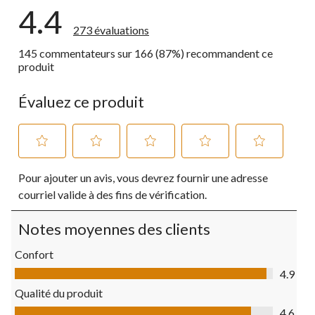
4.4
273 évaluations
145 commentateurs sur 166 (87%) recommandent ce
produit
Évaluez ce produit
Sélectionnez
Sélectionnez
Sélectionnez
Sélectionnez
Sélectionnez
Pour ajouter un avis, vous devrez fournir une adresse
pour
pour
pour
pour
pour
évaluer
évaluer
évaluer
évaluer
évaluer
courriel valide à des fins de vérification.
l'article
l'article
l'article
l'article
l'article
à
à
à
à
à
Notes moyennes des clients
1
2
3
4
5
étoile.
étoiles.
étoiles.
étoiles.
étoiles.
Confort
Cette
Cette
Cette
Cette
Cette
Confort, 4.9 sur 5
action
action
action
action
action
4.9
ouvrira
ouvrira
ouvrira
ouvrira
ouvrira
Qualité du produit
le
le
le
le
le
Qualité du produit, 4.6 sur 5
formulaire
formulaire
formulaire
formulaire
formulaire
4.6