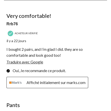
sur
273
5 étoile(s) sur 5.
commentaire.
Very comfortable!
Rrb76
ACHETEUR VÉRIFIÉ
il y a 22 jours
I bought 2 pairs, and I’m glad I did. they are so
comfortable and look good too!
Traduire avec Google
Oui, Je recommande ce produit.
Affiché initialement sur marks.com
5 étoile(s) sur 5.
Pants