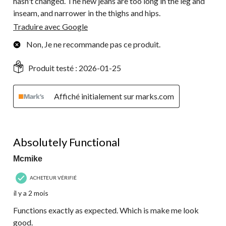
hasn't changed. The new jeans are too long in the leg and
inseam, and narrower in the thighs and hips.
Traduire avec Google
Non, Je ne recommande pas ce produit.
Produit testé :
2026-01-25
Affiché initialement sur marks.com
5 étoile(s) sur 5.
Absolutely Functional
Mcmike
ACHETEUR VÉRIFIÉ
il y a 2 mois
Functions exactly as expected. Which is make me look
good.