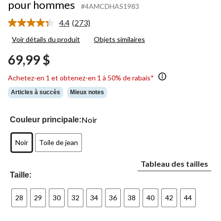
pour hommes
#4AMCDHAS1983
4.4
(273)
Lire
les
Voir détails du produit
Objets similaires
273
commentaires.
69,99 $
Lien
vers
la
Achetez-en 1 et obtenez-en 1 à 50% de rabais*
même
page.
Articles à succès
Mieux notes
Noir
Couleur principale:
Noir
Toile de jean
Tableau des tailles
Taille:
28
29
30
32
34
36
38
40
42
44