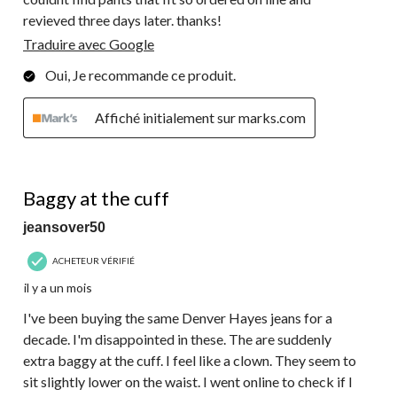
revieved three days later. thanks!
Traduire avec Google
Oui, Je recommande ce produit.
Affiché initialement sur marks.com
2 étoile(s) sur 5.
Baggy at the cuff
jeansover50
ACHETEUR VÉRIFIÉ
il y a un mois
I've been buying the same Denver Hayes jeans for a
decade. I'm disappointed in these. The are suddenly
extra baggy at the cuff. I feel like a clown. They seem to
sit slightly lower on the waist. I went online to check if I