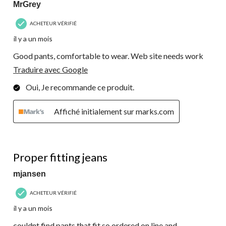
MrGrey
ACHETEUR VÉRIFIÉ
il y a un mois
Good pants, comfortable to wear. Web site needs work
Traduire avec Google
Oui, Je recommande ce produit.
Affiché initialement sur marks.com
5 étoile(s) sur 5.
Proper fitting jeans
mjansen
ACHETEUR VÉRIFIÉ
il y a un mois
couldnt find pants that fit so ordered on line and