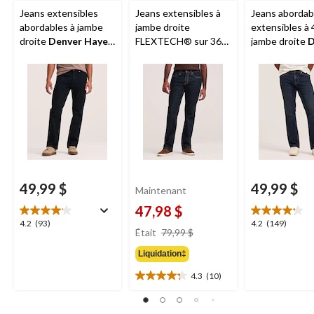
Jeans extensibles
Jeans extensibles à
Jeans abordab
abordables à jambe
jambe droite
extensibles à 
droite
Denver Hayes
FLEXTECH® sur 360
jambe droite
D
- Noir
Denver Hayes
pour
Hayes
pour h
hommes
Délavé foncé
49,99 $
49,99 $
Maintenant
47,98 $
4.2
4.2
4.2
(93)
4.2
(149)
prix
Était
79,99 $
étoile(s)
étoile(s)
était
sur
sur
Liquidation‡
79,99 $
5.
5.
93
149
4.3
(10)
4.3
évaluations
évaluations
étoile(s)
sur