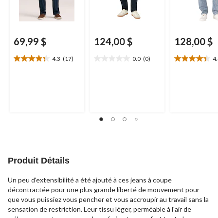
69,99 $
124,00 $
128,00 $
4.3
(17)
0.0
(0)
4
4.3
0.0
4.4
étoile(s)
étoile(s)
étoile(s)
sur
sur
sur
5.
5.
5.
17
21
évaluations
évaluations
Produit Détails
Un peu d'extensibilité a été ajouté à ces jeans à coupe
décontractée pour une plus grande liberté de mouvement pour
que vous puissiez vous pencher et vous accroupir au travail sans la
sensation de restriction. Leur tissu léger, perméable à l'air de