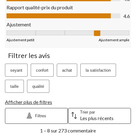
de
de
de
de
de
Rapport qualité-prix du produit
soumission.
soumission.
soumission.
soumission.
soumission.
Rapport qualité-prix du produit, 4.6 sur 5
4.6
Ajustement
Ajustement, 4 sur 5, où 1 est égal à Ajustement petit et 5 est é
Ajustement petit
Ajustement ample
Filtrer les avis
seyant
confort
achat
la satisfaction
taille
qualité
Afficher plus de filtres
Trier par
Filtres
Les plus récents
1
1 – 8 sur 273 commentaire
à
8