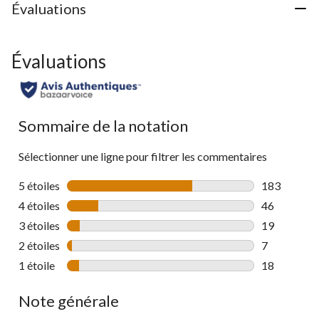
Évaluations
Évaluations
Sommaire de la notation
Sélectionner une ligne pour filtrer les commentaires
5 étoiles
étoiles
183
183 comment
4 étoiles
étoiles
46
46 commenta
3 étoiles
étoiles
19
19 commenta
2 étoiles
étoiles
7
7 commentai
1 étoile
étoiles
18
18 commenta
Note générale