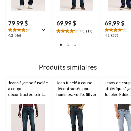
79,99 $
69,99 $
69,99 $
4.3
(17)
4.3
4.2
4.2
4.2
(46)
4.2
(503)
étoile(s)
étoile(s)
étoile(s)
sur
sur
sur
5.
5.
5.
17
46
503
évaluations
évaluations
évaluations
Produits similaires
Jeans à jambe fuselée
Jean fuselé à coupe
Jeans de cou
à coupe
décontractée pour
athlétique à j
décontractée teinte
hommes, Eddie,
Silver
fuselée Eddie
foncée FLEXTECH
de lavage clair
Denver Hayes
pour
hommes
hommes