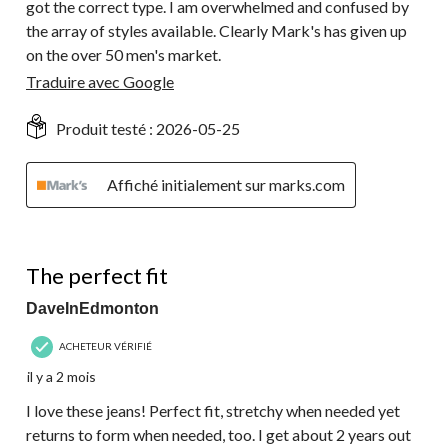
got the correct type. I am overwhelmed and confused by
the array of styles available. Clearly Mark's has given up
on the over 50 men's market.
Traduire avec Google
Produit testé :
2026-05-25
Affiché initialement sur marks.com
5 étoile(s) sur 5.
The perfect fit
DaveInEdmonton
ACHETEUR VÉRIFIÉ
il y a 2 mois
I love these jeans! Perfect fit, stretchy when needed yet
returns to form when needed, too. I get about 2 years out