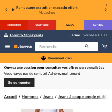
La 
Ramassage gratuit en magasin offert
Magasinez
votre
Fermé
⋅ S’ouvre à 10:00
Toronto Stockyards
magasin
préféré
est
Rechercher
Toronto
Stockyards,
courament
Fermé,
S’ouvre
Ouvrez une session pour consulter vos offres personnalisées
à
Vous n’avez pas de compte?
Adhérez maintenant
à
10:00
cliquer
Se connecter
pour
changer
Accueil
Hommes
Jeans
Jeans à coupe ample et décon