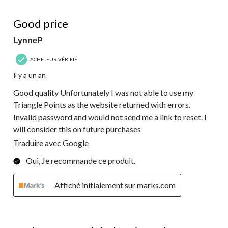
5 étoile(s) sur 5.
Good price
LynneP
ACHETEUR VÉRIFIÉ
il y a un an
Good quality Unfortunately I was not able to use my
Triangle Points as the website returned with errors.
Invalid password and would not send me a link to reset. I
will consider this on future purchases
Traduire avec Google
Oui, Je recommande ce produit.
Affiché initialement sur marks.com
5 étoile(s) sur 5.