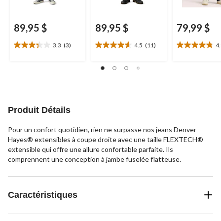
89,95 $
89,95 $
79,99 $
3.3
(3)
4.5
(11)
4
3.3
4.5
4.8
étoile(s)
étoile(s)
étoile(s)
sur
sur
sur
5.
5.
5.
3
11
18
évaluations
évaluations
évaluations
Produit Détails
Pour un confort quotidien, rien ne surpasse nos jeans Denver
Hayes® extensibles à coupe droite avec une taille FLEXTECH®
extensible qui offre une allure confortable parfaite. Ils
comprennent une conception à jambe fuselée flatteuse.
Caractéristiques