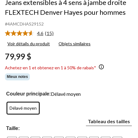
Jeans extensibles à 4 sens à jambe droite
FLEXTECH Denver Hayes pour hommes
#4AMCDHAS29152
4.6
(15)
Lire
les
Voir détails du produit
Objets similaires
15
commentaires.
79,99 $
Lien
vers
la
Achetez-en 1 et obtenez-en 1 à 50% de rabais*
même
page.
Mieux notes
Délavé moyen
Couleur principale:
Délavé moyen
Tableau des tailles
Taille: