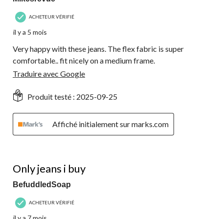
ACHETEUR VÉRIFIÉ
il y a 5 mois
Very happy with these jeans. The flex fabric is super
comfortable.. fit nicely on a medium frame.
Traduire avec Google
Produit testé :
2025-09-25
Affiché initialement sur marks.com
5 étoile(s) sur 5.
Only jeans i buy
BefuddledSoap
ACHETEUR VÉRIFIÉ
il y a 7 mois