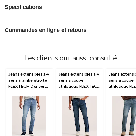
Spécifications
Commandes en ligne et retours
Les clients ont aussi consulté
Jeans extensibles à 4
Jeans extensibles à 4
Jeans extensib
sens à jambe étroite
sens à coupe
sens à coupe
FLEXTECH
Denver
athlétique FLEXTECH
athlétique F
Hayes
pour hommes
Denver Hayes
-
Denver Haye
Délavé foncé
Délavé clair