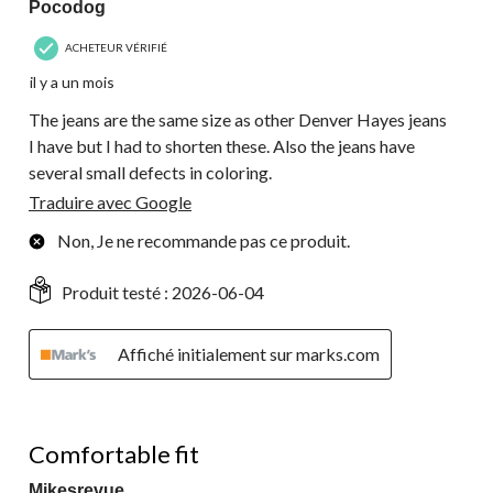
Pocodog
ACHETEUR VÉRIFIÉ
il y a un mois
The jeans are the same size as other Denver Hayes jeans
I have but I had to shorten these. Also the jeans have
several small defects in coloring.
Traduire avec Google
Non, Je ne recommande pas ce produit.
Produit testé :
2026-06-04
Affiché initialement sur marks.com
5 étoile(s) sur 5.
Comfortable fit
Mikesrevue