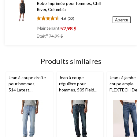
Robe imprimée pour femmes, Chill
River, Columbia
4.6
(22)
Aperçu
4.6
étoile(s)
52,98 $
Maintenant
sur
prix
±
Était
74,99 $
5.
était
22
74,99 $
évaluations
Produits similaires
Jean à coupe droite
Jean à coupe
Jeans à jambe 
pour hommes,
régulière pour
coupe ample
514 Latest
hommes, 505 Field
FLEXTECH
De
Obsession,
Levi's
Work,
Levi's
Hayes
pour h
Délavé moyen