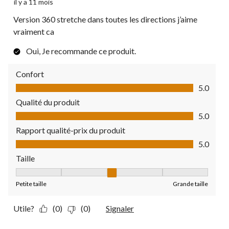
il y a 11 mois
Version 360 stretche dans toutes les directions j’aime
vraiment ca
Oui, Je recommande ce produit.
Confort
Confort, 5.0 sur 5
5.0
Qualité du produit
Qualité du produit, 5.0 sur 5
5.0
Rapport qualité-prix du produit
Rapport qualité-prix du produit, 5.0 sur 5
5.0
Taille
Taille, 3 sur 5, où 1 est égal à Petite taille et 5 est égal à Grande
Petite taille
Grande taille
Utile?
(0)
(0)
Signaler