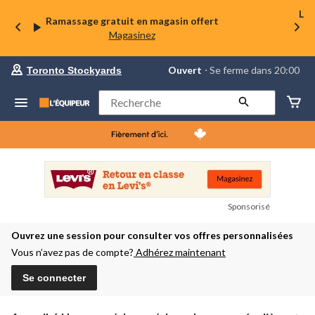
La 
Ramassage gratuit en magasin offert
Magasinez
votre
Ouvert
⋅ Se ferme dans 20:00
Toronto Stockyards
magasin
préféré
est
Rechercher
Toronto
Stockyards,
courament
Ouvert,
Se
ferme
dans
à
20:00
Sponsorisé
cliquer
pour
Ouvrez une session pour consulter vos offres personnalisées
changer
Vous n’avez pas de compte?
Adhérez maintenant
Se connecter