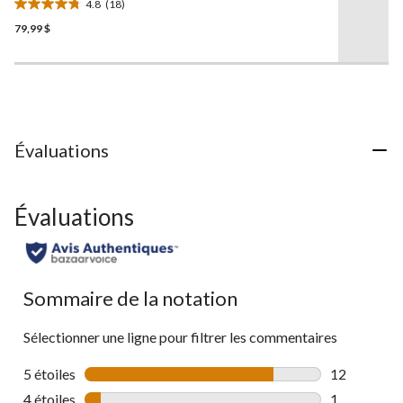
4.8
(18)
même
hommes - Délavé moyen
4.8
page.
79,99 $
étoile(s)
sur
5.
18
évaluations
Évaluations
Évaluations
Sommaire de la notation
Sélectionner une ligne pour filtrer les commentaires
5 étoiles
étoiles
12
12 commenta
4 étoiles
étoiles
1