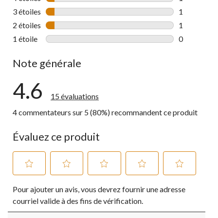
1 commentai
3 étoiles
étoiles
1
1 commentai
2 étoiles
étoiles
1
1 commentai
1 étoile
étoiles
0
0 commentai
Note générale
4.6
15 évaluations
4 commentateurs sur 5 (80%) recommandent ce produit
Évaluez ce produit
Sélectionnez
Sélectionnez
Sélectionnez
Sélectionnez
Sélectionnez
Pour ajouter un avis, vous devrez fournir une adresse
pour
pour
pour
pour
pour
évaluer
évaluer
évaluer
évaluer
évaluer
courriel valide à des fins de vérification.
l'article
l'article
l'article
l'article
l'article
à
à
à
à
à