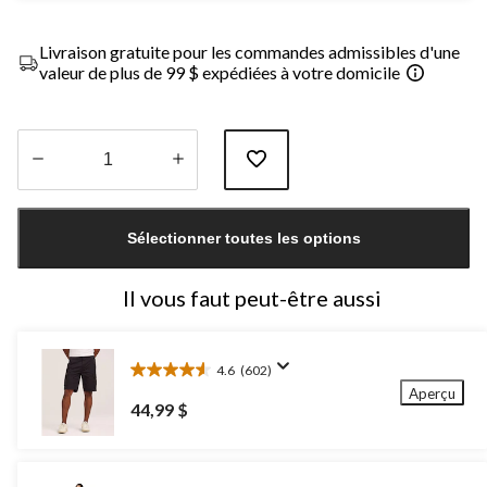
Livraison gratuite pour les commandes admissibles d'une
valeur de plus de 99 $ expédiées à votre domicile
Quantité
mise
Sélectionner toutes les options
à
jour
à
Il vous faut peut-être aussi
1
4.6
(602)
4.6
Aperçu
étoile(s)
44,99 $
sur
5.
602
évaluations