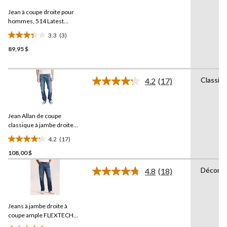
évaluations
commentaires.
Jean à coupe droite pour
Lien
vers
hommes, 514 Latest
la
Obsession,
Levi's
3.3
(3)
même
3.3
page.
89,95 $
étoile(s)
sur
5.
Classiq
3
4.2
(17)
Lire
évaluations
les
17
commentaires.
Jean Allan de coupe
Lien
vers
classique à jambe droite
la
pour hommes,
Silver
4.2
(17)
même
4.2
page.
108,00 $
étoile(s)
sur
Décontr
4.8
(18)
5.
Lire
les
17
18
évaluations
commentaires.
Jeans à jambe droite à
Lien
vers
coupe ample FLEXTECH
la
Denver Hayes
pour