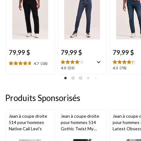
79,99 $
79,99 $
79,99 $
4.7
(18)
4.7
4.0
4.3
4.0
(53)
4.3
(78)
étoile(s)
étoile(s)
étoile(s)
sur
sur
sur
5.
5.
5.
18
53
78
Produits Sponsorisés
évaluations
évaluations
évaluations
Jean à coupe droite
Jean à coupe droite
Jean à coupe d
514 pour hommes
pour hommes 514
pour hommes 
Native Cali Levi's
Gothic Twist My
Latest Obses
Finger Levi's
Levi's