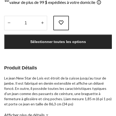
valeur de plus de 99 $ expédiées à votre domicile
Quantité
mise
Sélectionner toutes les options
à
jour
à
1
Produit Détails
Le jean New Star de Lois est étroit de la cuisse jusqu'au tour de
jambe. Il est fabriqué en denim extensible et affiche un délavé
foncé. En outre, il possède toutes les caractéristiques typiques
d'un jean comme des passants de ceinture, une braguette à
fermeture à glissière et cinq poches. Liam mesure 1,85 m (6 pi 1 po)
et porte ce jean en taille de 86,3 cm (34 po)
Afficher plus de détails