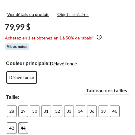
Voir détails du produit
Objets similaires
79,99 $
Achetez-en 1 et obtenez-en 1 à 50% de rabais*
Mieux notes
Délavé foncé
Couleur principale:
Délavé foncé
Tableau des tailles
Taille:
28
29
30
31
32
33
34
36
38
40
42
44