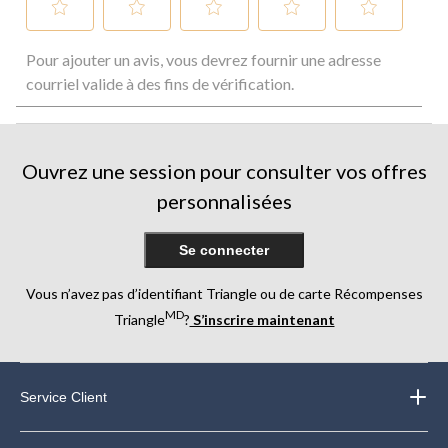
Sélectionnez
Sélectionnez
Sélectionnez
Sélectionnez
Sélectionnez
Pour ajouter un avis, vous devrez fournir une adresse
pour
pour
pour
pour
pour
évaluer
évaluer
évaluer
évaluer
évaluer
courriel valide à des fins de vérification.
l'article
l'article
l'article
l'article
l'article
à
à
à
à
à
1
2
3
4
5
étoile.
étoiles.
étoiles.
étoiles.
étoiles.
Ouvrez une session pour consulter vos offres
Cette
Cette
Cette
Cette
Cette
action
action
action
action
action
personnalisées
ouvrira
ouvrira
ouvrira
ouvrira
ouvrira
le
le
le
le
le
formulaire
formulaire
formulaire
formulaire
formulaire
Se connecter
de
de
de
de
de
soumission.
soumission.
soumission.
soumission.
soumission.
Vous n’avez pas d’identifiant Triangle ou de carte Récompenses
MD
Triangle
?
S’inscrire maintenant
Service Client