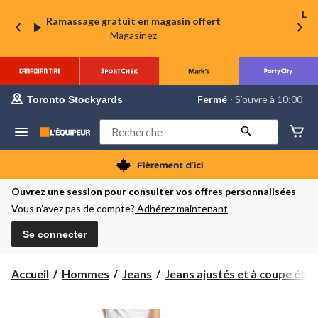
La 
Ramassage gratuit en magasin offert
Magasinez
votre
Fermé
⋅ S’ouvre à 10:00
Toronto Stockyards
magasin
préféré
est
Rechercher
Toronto
Stockyards,
courament
Fermé,
S’ouvre
Ouvrez une session pour consulter vos offres personnalisées
à
Vous n’avez pas de compte?
Adhérez maintenant
à
10:00
cliquer
Se connecter
pour
changer
Accueil
Hommes
Jeans
Jeans ajustés et à coupe étr...