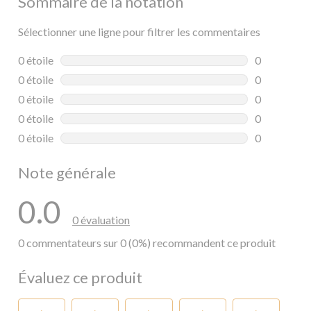
Sommaire de la notation
Sélectionner une ligne pour filtrer les commentaires
0 étoile
étoiles
0
0 commentai
0 étoile
étoiles
0
0 commentai
0 étoile
étoiles
0
0 commentai
0 étoile
étoiles
0
0 commentai
0 étoile
étoiles
0
0 commentai
Note générale
0.0
0 évaluation
0 commentateurs sur 0 (0%) recommandent ce produit
Évaluez ce produit