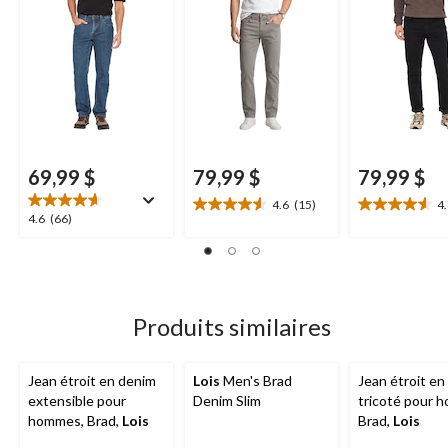
69,99 $
79,99 $
79,99 $
4.6
(15)
4
4.6
4.6
4.6
4.6
(66)
étoile(s)
étoile(s)
étoile(s)
sur
sur
sur
5.
5.
5.
15
25
66
évaluations
évaluations
évaluations
Produits similaires
Jean étroit en denim
Lois
Men's Brad
Jean étroit en
extensible pour
Denim Slim
tricoté pour 
hommes, Brad,
Lois
Brad,
Lois