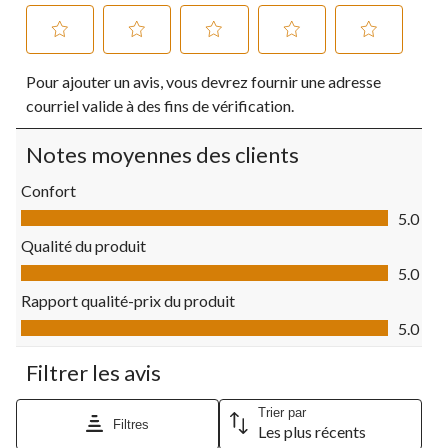
Sélectionnez
Sélectionnez
Sélectionnez
Sélectionnez
Sélectionnez
Pour ajouter un avis, vous devrez fournir une adresse
pour
pour
pour
pour
pour
évaluer
évaluer
évaluer
évaluer
évaluer
courriel valide à des fins de vérification.
l'article
l'article
l'article
l'article
l'article
à
à
à
à
à
Notes moyennes des clients
1
2
3
4
5
étoile.
étoiles.
étoiles.
étoiles.
étoiles.
Confort
Cette
Cette
Cette
Cette
Cette
Confort, 5.0 sur 5
action
action
action
action
action
5.0
ouvrira
ouvrira
ouvrira
ouvrira
ouvrira
Qualité du produit
le
le
le
le
le
Qualité du produit, 5.0 sur 5
formulaire
formulaire
formulaire
formulaire
formulaire
5.0
de
de
de
de
de
Rapport qualité-prix du produit
soumission.
soumission.
soumission.
soumission.
soumission.
Rapport qualité-prix du produit, 5.0 sur 5
5.0
Filtrer les avis
Trier par
Filtres
Les plus récents