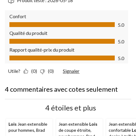
Produit testé :
2026-05-18
Confort
Confort, 5.0 sur 5
5.0
Qualité du produit
Qualité du produit, 5.0 sur 5
5.0
Rapport qualité-prix du produit
Rapport qualité-prix du produit, 5.0 sur 5
5.0
Utile?
(0)
(0)
Signaler
4 commentaires avec cotes seulement
4 étoiles et plus
Lois
Jean extensible
Jean extensible
Lois
Jean extensib
pour hommes, Brad
de coupe étroite,
confortable
Lo