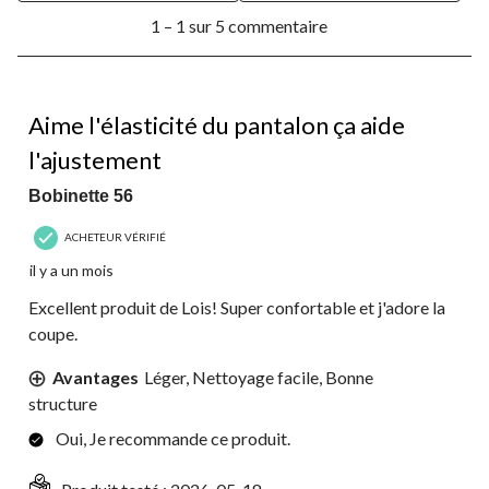
1
1 – 1 sur 5 commentaire
à
1
sur
5
5 étoile(s) sur 5.
commentaire.
Aime l'élasticité du pantalon ça aide
l'ajustement
Bobinette 56
ACHETEUR VÉRIFIÉ
il y a un mois
Excellent produit de Lois! Super confortable et j'adore la
coupe.
Avantages
Léger, Nettoyage facile, Bonne
structure
Oui, Je recommande ce produit.