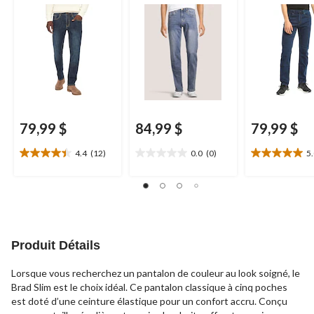
79,99 $
84,99 $
79,99 $
4.4
(12)
0.0
(0)
5
4.4
0.0
5.0
étoile(s)
étoile(s)
étoile(s)
sur
sur
sur
5.
5.
5.
12
2
évaluations
évaluations
Produit Détails
Lorsque vous recherchez un pantalon de couleur au look soigné, le
Brad Slim est le choix idéal. Ce pantalon classique à cinq poches
est doté d’une ceinture élastique pour un confort accru. Conçu