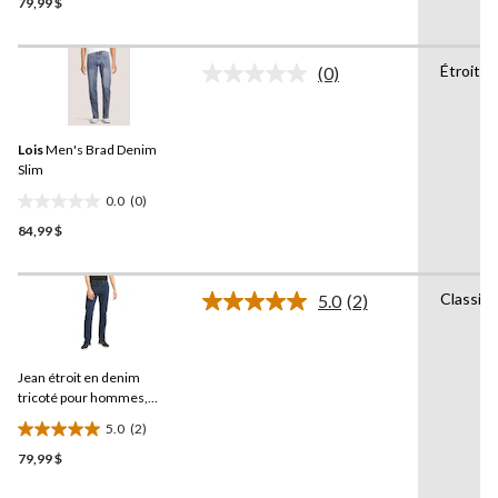
79,99 $
étoile(s)
sur
5.
Étroit
12
(0)
Aucune
évaluations
cote
pour
ce
Lois
Men's Brad Denim
produit.
Lien
Slim
vers
0.0
(0)
la
0.0
même
84,99 $
étoile(s)
page.
sur
5.
Classiq
5.0
(2)
Lire
les
2
commentaires.
Jean étroit en denim
Lien
vers
tricoté pour hommes,
la
Brad,
Lois
5.0
(2)
même
5.0
page.
79,99 $
étoile(s)
sur