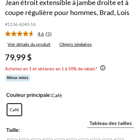
Jean étroit extensible à jambe droite et à
coupe régulière pour hommes, Brad, Lois
#1136-6240-16
4.6
(5)
Lire
les
Voir détails du produit
Objets similaires
5
commentaires.
79,99 $
Lien
vers
la
Achetez-en 1 et obtenez-en 1 à 50% de rabais*
même
page.
Mieux notes
Café
Couleur principale:
Café
Tableau des tailles
Taille: