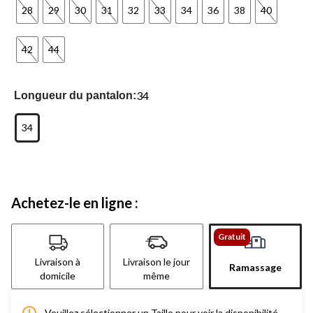
28
29
30
31
32
33
34
36
38
40
42
44
34
Longueur du pantalon:
34
Achetez-le en ligne :
Gratuit
Livraison à
Livraison le jour
Ramassage
domicile
même
Veuillez sélectionner un Taille pour voir la disponibilité