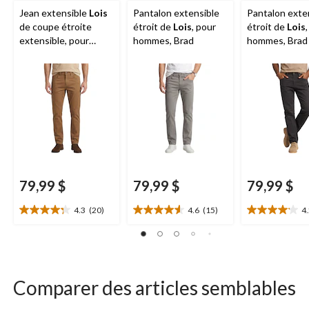
Jean extensible
Lois
Pantalon extensible
Pantalon exte
de coupe étroite
étroit de
Lois
, pour
étroit de
Lois
extensible, pour
hommes, Brad
hommes, Brad
hommes, Brad
79,99 $
79,99 $
79,99 $
4.3
(20)
4.6
(15)
4
4.3
4.6
4.2
étoile(s)
étoile(s)
étoile(s)
sur
sur
sur
5.
5.
5.
20
15
18
évaluations
évaluations
évaluations
Comparer des articles semblables