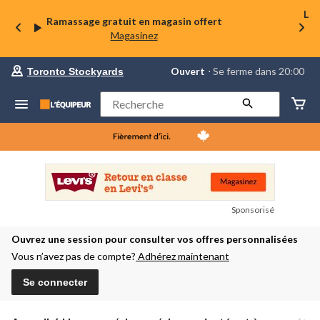
La 
Ramassage gratuit en magasin offert
Magasinez
votre
Ouvert
⋅ Se ferme dans 20:00
Toronto Stockyards
magasin
préféré
est
Rechercher
Toronto
Stockyards,
courament
Ouvert,
Se
ferme
dans
à
20:00
Sponsorisé
cliquer
pour
Ouvrez une session pour consulter vos offres personnalisées
changer
Vous n’avez pas de compte?
Adhérez maintenant
Se connecter