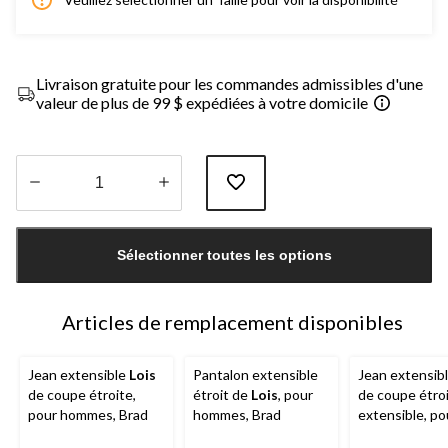
Livraison gratuite pour les commandes admissibles d'une
valeur de plus de 99 $ expédiées à votre domicile
Quantité
mise
Sélectionner toutes les options
à
jour
à
1
Articles de remplacement disponibles
Jean extensible
Lois
Pantalon extensible
Jean extensib
de coupe étroite,
étroit de
Lois
, pour
de coupe étro
pour hommes, Brad
hommes, Brad
extensible, po
hommes, Brad