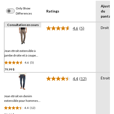
Ajuste
Only Show
Ratings
du
Differences
pantal
Consultation en cours
Droit
4.6
(5)
Lire
les
5
commentaires.
Lien
vers
Jean étroit extensible à
la
jambe droite et à coupe
même
régulière pour hommes,
page.
4.6
(5)
Brad,
4.6
Lois
79,99 $
étoile(s)
sur
Étroit
4.4
(12)
5.
Lire
les
5
12
évaluations
commentaires.
Jean étroit en denim
Lien
vers
extensible pour hommes,
la
Brad,
Lois
4.4
(12)
même
4.4
page.