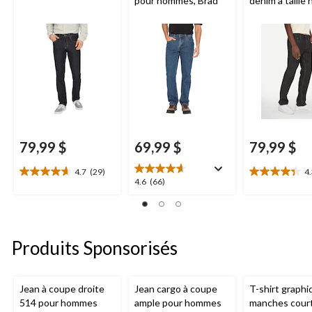
pour hommes, Brad
denim à taille
pour hommes, 
79,99 $
69,99 $
79,99 $
4.7
(29)
4
4.7
4.3
4.6
4.6
(66)
étoile(s)
étoile(s)
étoile(s)
sur
sur
sur
5.
5.
5.
29
18
66
Produits Sponsorisés
évaluations
évaluations
évaluations
Jean à coupe droite
Jean cargo à coupe
T-shirt graphi
514 pour hommes
ample pour hommes
manches cour