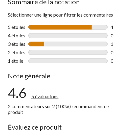
Sommaire de la notation
Sélectionner une ligne pour filtrer les commentaires
5 étoiles
étoiles
4
4 commentai
4 étoiles
étoiles
0
0 commentai
3 étoiles
étoiles
1
1 commentai
2 étoiles
étoiles
0
0 commentai
1 étoile
étoiles
0
0 commentai
Note générale
4.6
5 évaluations
2 commentateurs sur 2 (100%) recommandent ce
produit
Évaluez ce produit