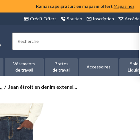
Ramassage gratuit en magasin offert
Magasinez
Accéde
Crédit Offert
Soutien
Inscription
Rechercher
00
Vêtements
Bottes
Sold
Accessoires
de travail
de travail
Liquid
Jean
..
Jean étroit en denim extensi...
étroit
en
denim
extensible
pour
hommes,
Brad,
Lois