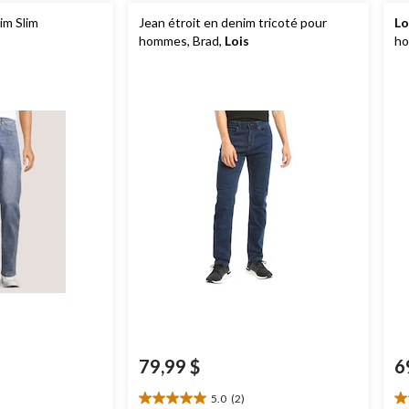
im Slim
Jean étroit en denim tricoté pour
Lo
hommes, Brad,
Lois
h
79,99 $
6
5.0
(2)
5.0
4.