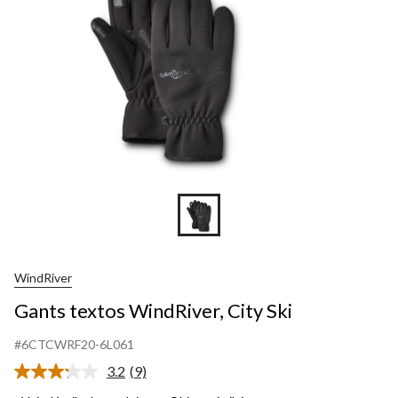
WindRiver
Gants textos WindRiver, City Ski
#6CTCWRF20-6L061
3.2
(9)
Lire
les