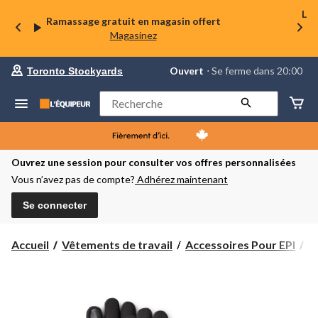
La 
Ramassage gratuit en magasin offert
Magasinez
votre
Ouvert
⋅ Se ferme dans 20:00
Toronto Stockyards
magasin
préféré
est
Rechercher
Toronto
Stockyards,
courament
Ouvert,
Se
Ouvrez une session pour consulter vos offres personnalisées
ferme
Vous n’avez pas de compte?
Adhérez maintenant
dans
à
20:00
Se connecter
cliquer
pour
changer
Accueil
Vêtements de travail
Accessoires Pour EPI
G