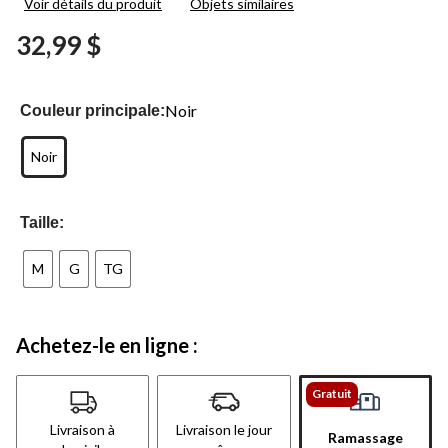
Voir détails du produit
Objets similaires
9
commentaires.
32,99 $
Lien
vers
la
même
page.
Noir
Couleur principale:
Noir
Taille:
M
G
TG
Achetez-le en ligne :
Gratuit
Livraison à
Livraison le jour
Ramassage