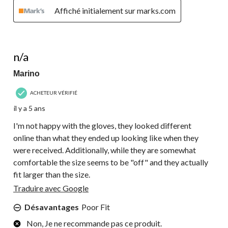
Affiché initialement sur marks.com
1 étoile(s) sur 5.
n/a
Marino
ACHETEUR VÉRIFIÉ
il y a 5 ans
I'm not happy with the gloves, they looked different
online than what they ended up looking like when they
were received. Additionally, while they are somewhat
comfortable the size seems to be "off" and they actually
fit larger than the size.
Traduire avec Google
Désavantages
Poor Fit
Non, Je ne recommande pas ce produit.