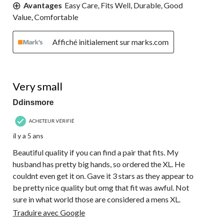
Avantages
Easy Care, Fits Well, Durable, Good
Value, Comfortable
Affiché initialement sur marks.com
3 étoile(s) sur 5.
Very small
Ddinsmore
ACHETEUR VÉRIFIÉ
il y a 5 ans
Beautiful quality if you can find a pair that fits. My
husband has pretty big hands, so ordered the XL. He
couldnt even get it on. Gave it 3 stars as they appear to
be pretty nice quality but omg that fit was awful. Not
sure in what world those are considered a mens XL.
Traduire avec Google