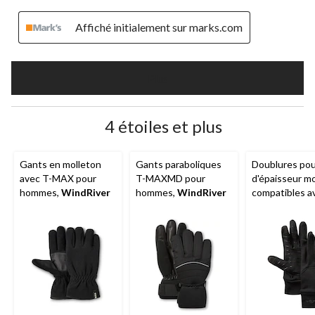
Affiché initialement sur marks.com
Plus
4 étoiles et plus
Gants en molleton
Gants paraboliques
Doublures pou
avec T-MAX pour
T-MAXMD pour
d'épaisseur 
hommes,
WindRiver
hommes,
WindRiver
compatibles a
écrans tactile
hommes,
Win