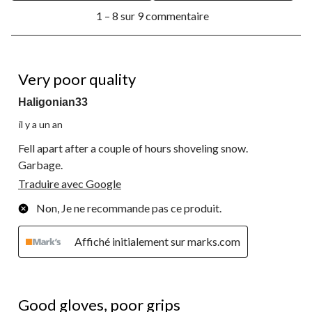
ouvrira
ouvrira
ouvrira
ouvrira
ouvrira
1
le
le
le
le
le
1 – 8 sur 9 commentaire
à
formulaire
formulaire
formulaire
formulaire
formulaire
8
de
de
de
de
de
sur
soumission.
soumission.
soumission.
soumission.
soumission.
9
1 étoile(s) sur 5.
commentaire.
Very poor quality
Haligonian33
il y a un an
Fell apart after a couple of hours shoveling snow.
Garbage.
Traduire avec Google
Non, Je ne recommande pas ce produit.
Affiché initialement sur marks.com
3 étoile(s) sur 5.
Good gloves, poor grips