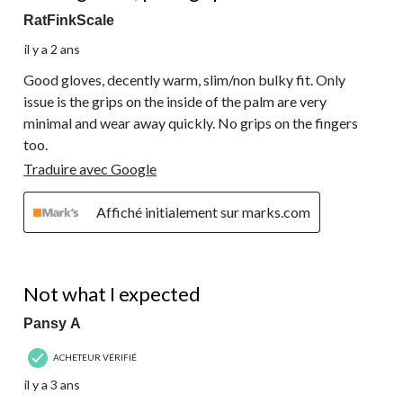
RatFinkScale
il y a 2 ans
Good gloves, decently warm, slim/non bulky fit. Only
issue is the grips on the inside of the palm are very
minimal and wear away quickly. No grips on the fingers
too.
Traduire avec Google
Affiché initialement sur marks.com
2 étoile(s) sur 5.
Not what I expected
Pansy A
ACHETEUR VÉRIFIÉ
il y a 3 ans