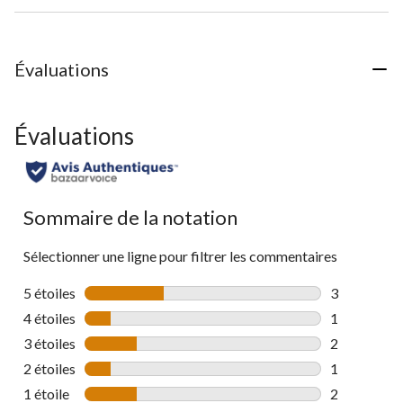
Évaluations
Évaluations
Sommaire de la notation
Sélectionner une ligne pour filtrer les commentaires
5 étoiles
étoiles
3
3 commentai
4 étoiles
étoiles
1
1 commentai
3 étoiles
étoiles
2
2 commentai
2 étoiles
étoiles
1
1 commentai
1 étoile
étoiles
2