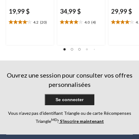
19,99 $
34,99 $
29,99 $
4.2
(20)
4.0
(4)
4
4.2
4.0
4.1
étoile(s)
étoile(s)
étoile(s)
sur
sur
sur
5.
5.
5.
20
4
8
évaluations
évaluations
évaluations
Ouvrez une session pour consulter vos offres
personnalisées
Se connecter
Vous n’avez pas d’identifiant Triangle ou de carte Récompenses
MD
Triangle
?
S’inscrire maintenant