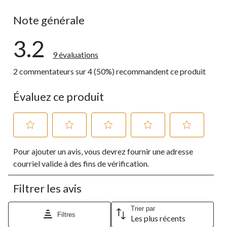
2 commentai
Note générale
3.2
9 évaluations
2 commentateurs sur 4 (50%) recommandent ce produit
Évaluez ce produit
Sélectionnez
Sélectionnez
Sélectionnez
Sélectionnez
Sélectionnez
Pour ajouter un avis, vous devrez fournir une adresse
pour
pour
pour
pour
pour
évaluer
évaluer
évaluer
évaluer
évaluer
courriel valide à des fins de vérification.
l'article
l'article
l'article
l'article
l'article
à
à
à
à
à
Filtrer les avis
1
2
3
4
5
étoile.
étoiles.
étoiles.
étoiles.
étoiles.
Cette
Cette
Cette
Cette
Cette
Trier par
Filtres
Les plus récents
action
action
action
action
action