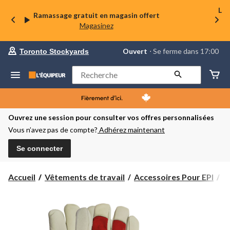
La 
Ramassage gratuit en magasin offert
Magasinez
votre
Ouvert
⋅ Se ferme dans 17:00
Toronto Stockyards
magasin
préféré
est
Rechercher
Toronto
Stockyards,
courament
Ouvert,
Se
Ouvrez une session pour consulter vos offres personnalisées
ferme
Vous n’avez pas de compte?
Adhérez maintenant
dans
à
17:00
Se connecter
cliquer
pour
changer
Accueil
Vêtements de travail
Accessoires Pour EPI
G