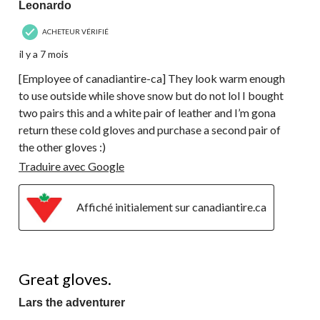
Leonardo
ACHETEUR VÉRIFIÉ
il y a 7 mois
[Employee of canadiantire-ca] They look warm enough
to use outside while shove snow but do not lol I bought
two pairs this and a white pair of leather and I’m gona
return these cold gloves and purchase a second pair of
the other gloves :)
Traduire avec Google
Affiché initialement sur canadiantire.ca
5 étoile(s) sur 5.
Great gloves.
Lars the adventurer