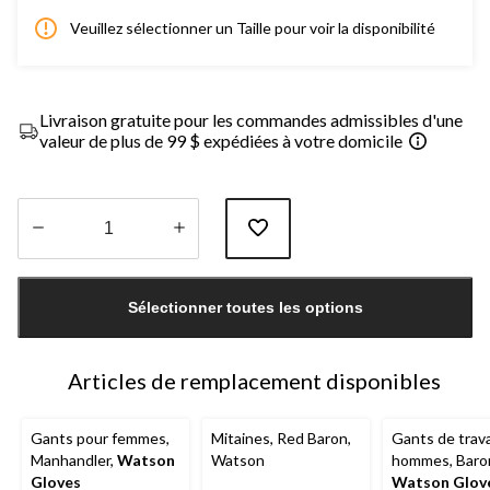
Veuillez sélectionner un Taille pour voir la disponibilité
Livraison gratuite pour les commandes admissibles d'une
valeur de plus de 99 $ expédiées à votre domicile
Quantité
mise
Sélectionner toutes les options
à
jour
à
1
Articles de remplacement disponibles
Gants pour femmes,
Mitaines, Red Baron,
Gants de trava
Manhandler,
Watson
Watson
hommes, Baro
Gloves
Watson Glov