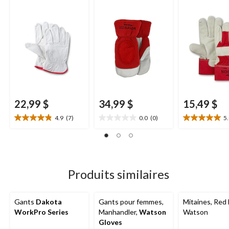
22,99 $
34,99 $
15,49 $
4.9
(7)
0.0
(0)
5
4.9
0.0
5.0
étoile(s)
étoile(s)
étoile(s)
sur
sur
sur
5.
5.
5.
7
1
évaluations
évaluation
Produits similaires
Gants
Dakota
Gants pour femmes,
Mitaines, Red 
WorkPro Series
Manhandler,
Watson
Watson
Gloves