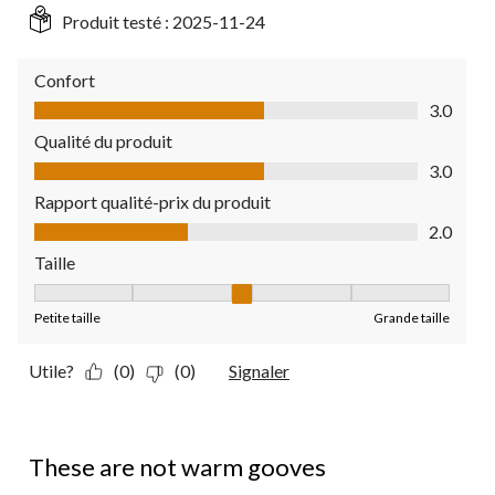
Produit testé :
2025-11-24
Confort
Confort, 3.0 sur 5
3.0
Qualité du produit
Qualité du produit, 3.0 sur 5
3.0
Rapport qualité-prix du produit
Rapport qualité-prix du produit, 2.0 sur 5
2.0
Taille
Taille, 3 sur 5, où 1 est égal à Petite taille et 5 est égal à Grande
Petite taille
Grande taille
Utile?
(0)
(0)
Signaler
1 étoile(s) sur 5.
These are not warm gooves