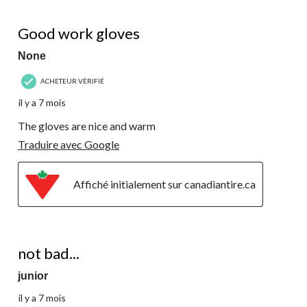
sur
13
4 étoile(s) sur 5.
commentaire.
Good work gloves
None
ACHETEUR VÉRIFIÉ
il y a 7 mois
The gloves are nice and warm
Traduire avec Google
Affiché initialement sur canadiantire.ca
4 étoile(s) sur 5.
not bad...
junior
il y a 7 mois