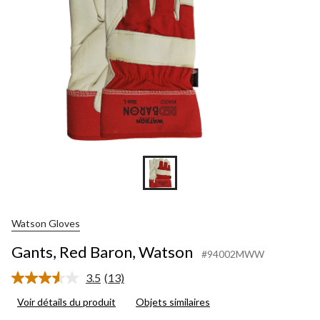
Watson Gloves
Gants, Red Baron, Watson
#94002MWW
3.5
(13)
Lire
les
Voir détails du produit
Objets similaires
13
commentaires.