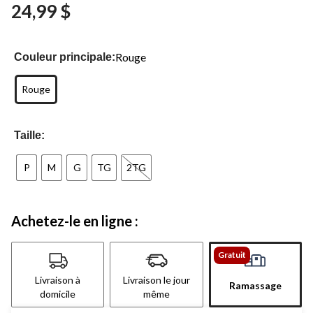
24,99 $
Lien
vers
la
même
page.
Rouge
Couleur principale:
Rouge
Taille:
P
M
G
TG
2TG
Achetez-le en ligne :
Gratuit
Livraison à
Livraison le jour
Ramassage
domicile
même