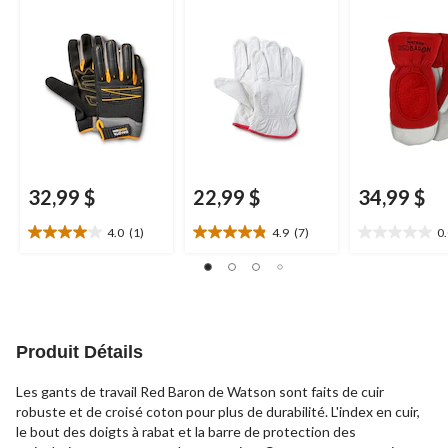
32,99 $
22,99 $
34,99 $
4.0
(1)
4.9
(7)
0
4.0
4.9
0.0
étoile(s)
étoile(s)
étoile(s)
sur
sur
sur
5.
5.
5.
1
7
évaluation
évaluations
Produit Détails
Les gants de travail Red Baron de Watson sont faits de cuir
robuste et de croisé coton pour plus de durabilité. L'index en cuir,
le bout des doigts à rabat et la barre de protection des