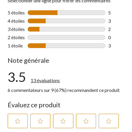
Sélectionner une ligne pour filtrer les commentaires
5 étoiles
étoiles
5
5 commentai
4 étoiles
étoiles
3
3 commentai
3 étoiles
étoiles
2
2 commentai
2 étoiles
étoiles
0
0 commentai
1 étoile
étoiles
3
3 commentai
Note générale
3.5
13 évaluations
6 commentateurs sur 9 (67%) recommandent ce produit
Évaluez ce produit
Sélectionnez
Sélectionnez
Sélectionnez
Sélectionnez
Sélectionnez