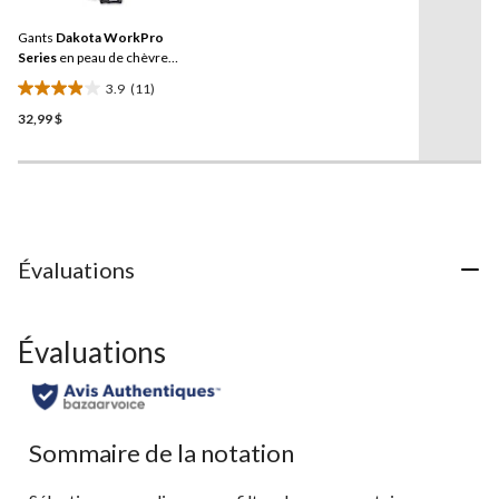
11
commentaires.
Gants
Dakota WorkPro
Lien
vers
Series
en peau de chèvre
la
avec filet
3.9
(11)
même
3.9
page.
32,99 $
étoile(s)
sur
5.
11
évaluations
Évaluations
Évaluations
Sommaire de la notation