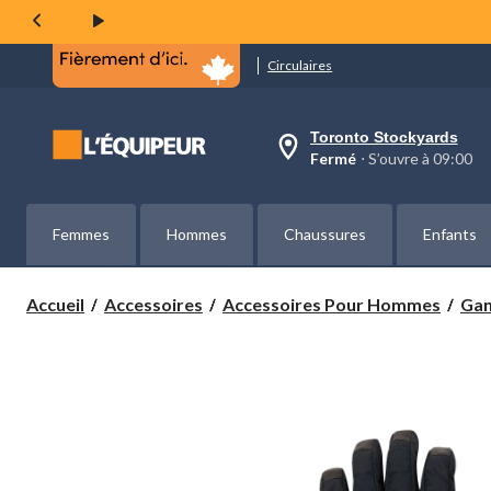
même
page.
Circulaires
Toronto Stockyards
votre
Fermé
⋅ S’ouvre à 09:00
magasin
préféré
est
Toronto
Femmes
Hommes
Chaussures
Enfants
Stockyards,
courament
Fermé,
S’ouvre
Accueil
Accessoires
Accessoires Pour Hommes
Gan
à
à
09:00
cliquer
pour
changer