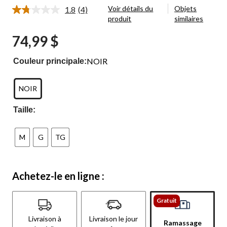
Voir détails du
Objets
1.8
(4)
Lire
produit
similaires
les
4
74,99 $
commentaires.
Lien
vers
NOIR
Couleur principale:
la
même
page.
NOIR
Taille:
M
G
TG
Achetez-le en ligne :
Gratuit
Livraison à
Livraison le jour
Ramassage