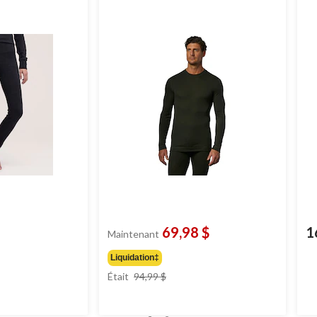
69,98 $
1
Maintenant
Liquidation‡
prix
Était
94,99 $
était
94,99 $