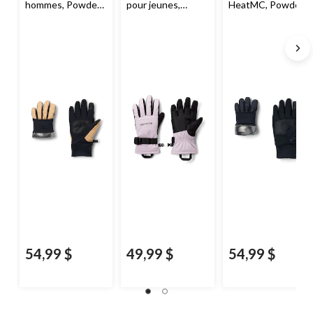
hommes, Powder
pour jeunes,
HeatMC, Powder
Lite,
Columbia
Whirlbird III,
Lite,
Columbia
Columbia
54,99 $
49,99 $
54,99 $