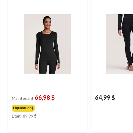
66,98 $
64,99 $
Maintenant
Liquidation‡
prix
Était
89,99 $
était
89,99 $