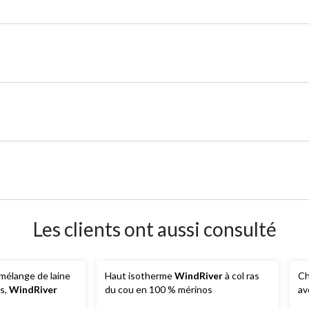
Les clients ont aussi consulté
mélange de laine
Haut isotherme
WindRiver
à col ras
Ch
s,
WindRiver
du cou en 100 % mérinos
av
Ag