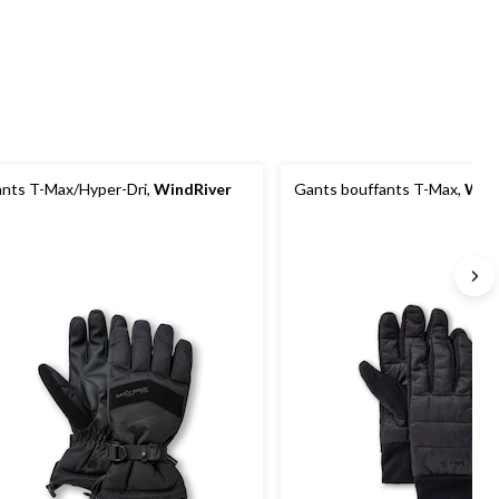
nts T-Max/Hyper-Dri,
WindRiver
Gants bouffants T-Max,
Win