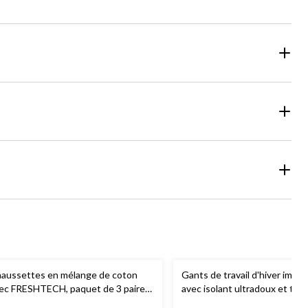
aussettes en mélange de coton
Gants de travail d'hiver impe
ec FRESHTECH, paquet de 3 paires,
avec isolant ultradoux et tec
gressor
Fast Dry,
Carhartt
- Gris fonc