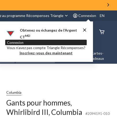
z au programme Récompenses Triangle
Connexion
EN
Obtenez ou échangez de l’Argent
État de
MD
CT
command
Connexion
Vous n’avez pas compte Triangle Récompenses?
Inscrivez-vous des maintenant
es &
Nouveautés et
Cartes-
Marques
ation
Tendances
cadeaux
Columbia
Gants pour hommes,
Whirlibird III, Columbia
#2094191-010