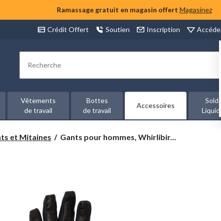
Ramassage gratuit en magasin offert
Magasinez
Accéde
Crédit Offert
Soutien
Inscription
Rechercher
Vêtements
Bottes
Sold
Accessoires
de travail
de travail
Liquid
Gants
ts et Mitaines
Gants pour hommes, Whirlibir...
pour
hommes,
Whirlibird III,
Columbia