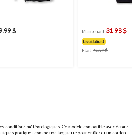
9,99 $
31,98 $
Maintenant
Liquidation‡
prix
Était
46,99 $
était
46,99 $
 les conditions météorologiques. Ce modèle compatible avec écrans
ristiques pratiques comme une languette pour enfiler et un cordon