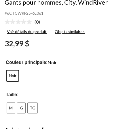
Gants pour hommes, City, WindRiver
#6CTCWRF25-6L061
(0)
Aucune
cote
Voir détails du produit
Objets similaires
pour
ce
32,99 $
produit.
Lien
vers
la
même
Noir
Couleur principale:
page.
Noir
Taille:
M
G
TG