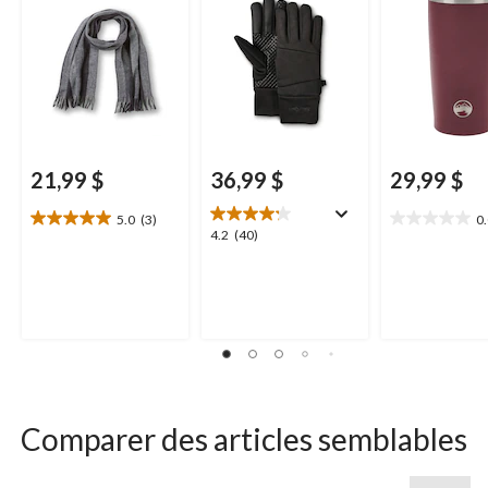
21,99 $
36,99 $
29,99 $
5.0
(3)
0
5.0
0.0
4.2
4.2
(40)
étoile(s)
étoile(s)
étoile(s)
sur
sur
sur
5.
5.
5.
3
40
évaluations
évaluations
Comparer des articles semblables