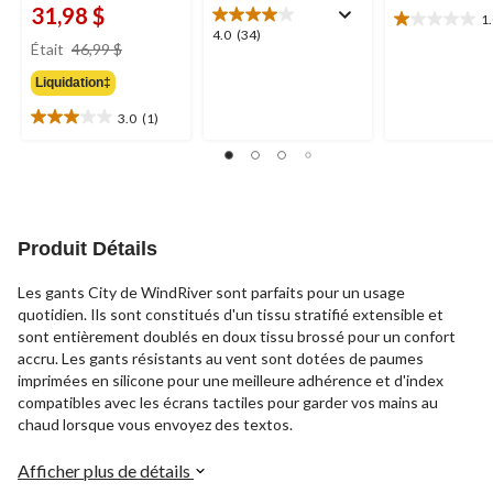
31,98 $
1
1.0
4.0
4.0
(34)
prix
étoile(s)
Était
46,99 $
étoile(s)
était
sur
sur
Liquidation‡
46,99 $
5.
5.
1
34
3.0
(1)
3.0
évaluation
évaluations
étoile(s)
sur
5.
1
évaluation
Produit Détails
Les gants City de WindRiver sont parfaits pour un usage
quotidien. Ils sont constitués d'un tissu stratifié extensible et
sont entièrement doublés en doux tissu brossé pour un confort
accru. Les gants résistants au vent sont dotées de paumes
imprimées en silicone pour une meilleure adhérence et d'index
compatibles avec les écrans tactiles pour garder vos mains au
chaud lorsque vous envoyez des textos.
Afficher plus de détails