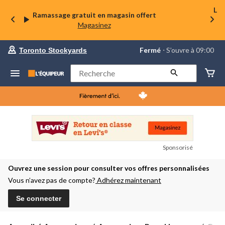
La 
Ramassage gratuit en magasin offert
Magasinez
votre
Fermé
⋅ S’ouvre à 09:00
Toronto Stockyards
magasin
préféré
est
Rechercher
Toronto
Stockyards,
courament
Fermé,
S’ouvre
à
à
09:00
cliquer
Sponsorisé
pour
changer
Ouvrez une session pour consulter vos offres personnalisées
Vous n’avez pas de compte?
Adhérez maintenant
Se connecter