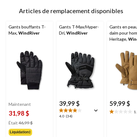
à
1
Articles de remplacement disponibles
Gants bouffants T-
Gants T-Max/Hyper-
Gants en pea
Max,
WindRiver
Dri,
WindRiver
daim pour ho
Heritage,
Win
39,99 $
59,99 $
Maintenant
31,98 $
1
1.0
4.0
4.0
(34)
étoile(s)
prix
étoile(s)
Était
46,99 $
sur
était
sur
5.
Liquidation‡
46,99 $
5.