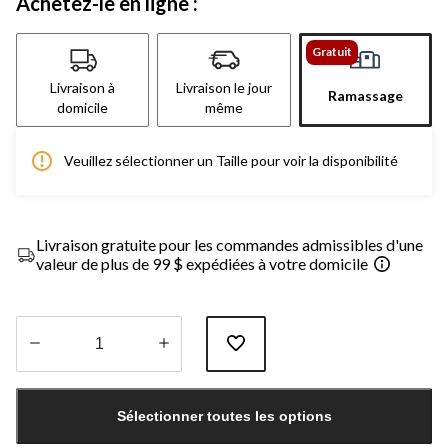
Achetez-le en ligne :
Gratuit
Livraison à
Livraison le jour
Ramassage
domicile
même
Veuillez sélectionner un Taille pour voir la disponibilité
Livraison gratuite pour les commandes admissibles d'une
valeur de plus de 99 $ expédiées à votre domicile
Quantité
mise
Sélectionner toutes les options
à
jour