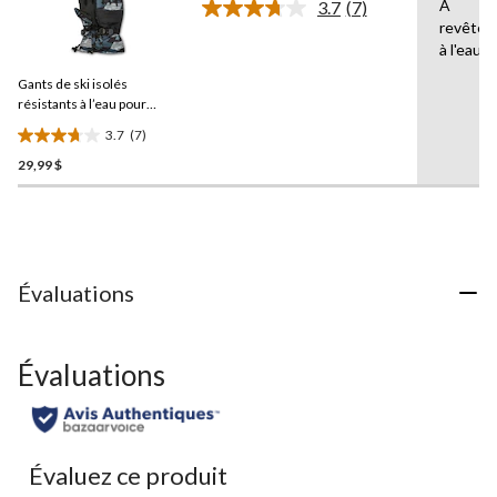
À
3.7
(7)
Lire
revêtem
les
à l'eau
7
commentaires.
Gants de ski isolés
Lien
vers
résistants à l’eau pour
la
hommes,
WindRiver
3.7
(7)
même
3.7
page.
29,99 $
étoile(s)
sur
5.
7
évaluations
Évaluations
Évaluations
Évaluez ce produit