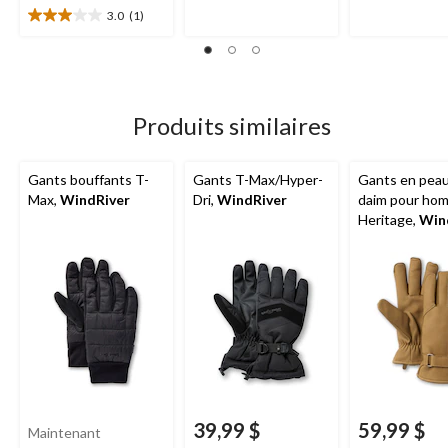
1
34
3.0
(1)
évaluation
3.0
évaluations
étoile(s)
sur
5.
1
évaluation
Produits similaires
Gants bouffants T-
Gants T-Max/Hyper-
Gants en pea
Max,
WindRiver
Dri,
WindRiver
daim pour ho
Heritage,
Win
39,99 $
59,99 $
Maintenant