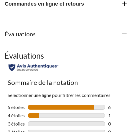
Commandes en ligne et retours
Évaluations
Évaluations
Sommaire de la notation
Sélectionner une ligne pour filtrer les commentaires
5 étoiles
étoiles
6
6 commentai
4 étoiles
étoiles
1
1 commentai
3 étoiles
étoiles
0
0 commentai
2 étoiles
étoiles
0