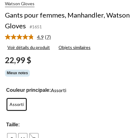
Watson Gloves
Gants pour femmes, Manhandler, Watson
Gloves
#1651
4.9
(7)
Lire
les
Voir détails du produit
Objets similaires
7
commentaires.
22,99 $
Lien
vers
la
Mieux notes
même
page.
Assorti
Couleur principale:
Assorti
Taille: