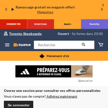
La 
Ramassage gratuit en magasin offert
Magasinez
votre
Ouvert
⋅ Se ferme dans 20:00
Toronto Stockyards
magasin
préféré
est
Rechercher
Toronto
Stockyards,
courament
Ouvert,
Se
ferme
dans
à
20:00
Sponsorisé
cliquer
pour
Ouvrez une session pour consulter vos offres personnalisées
changer
Vous n’avez pas de compte?
Adhérez maintenant
Se connecter