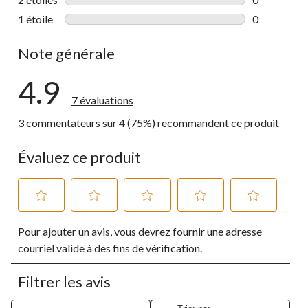
0 commentai
1 étoile
étoiles
0
0 commentai
Note générale
4.9
7 évaluations
3 commentateurs sur 4 (75%) recommandent ce produit
Évaluez ce produit
Sélectionnez
Sélectionnez
Sélectionnez
Sélectionnez
Sélectionnez
Pour ajouter un avis, vous devrez fournir une adresse
pour
pour
pour
pour
pour
évaluer
évaluer
évaluer
évaluer
évaluer
courriel valide à des fins de vérification.
l'article
l'article
l'article
l'article
l'article
à
à
à
à
à
Filtrer les avis
1
2
3
4
5
étoile.
étoiles.
étoiles.
étoiles.
étoiles.