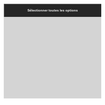
Quantité
mise
Sélectionner toutes les options
à
jour
à
1