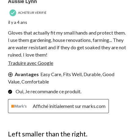
Aussie Lynn
ACHETEUR VÉRIFIÉ
il y a 4 ans
Gloves that actually fit my small hands and protect them.
I use them gardening, house renovations, farming... They
are water resistant and if they do get soaked they are not
ruined. I love them!
Traduire avec Google
Avantages
Easy Care, Fits Well, Durable, Good
Value, Comfortable
Oui, Je recommande ce produit.
Affiché initialement sur marks.com
4 étoile(s) sur 5.
Left smaller than the right.