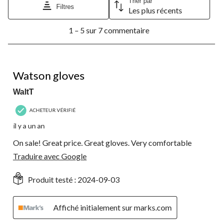
Cette
Cette
Cette
Cette
Cette
Trier par
Filtres
Les plus récents
action
action
action
action
action
ouvrira
ouvrira
ouvrira
ouvrira
ouvrira
1
le
le
le
le
le
1 – 5 sur 7 commentaire
à
formulaire
formulaire
formulaire
formulaire
formulaire
5
de
de
de
de
de
sur
soumission.
soumission.
soumission.
soumission.
soumission.
7
5 étoile(s) sur 5.
commentaire.
Watson gloves
WaltT
ACHETEUR VÉRIFIÉ
il y a un an
On sale! Great price. Great gloves. Very comfortable
Traduire avec Google
Produit testé :
2024-09-03
Affiché initialement sur marks.com