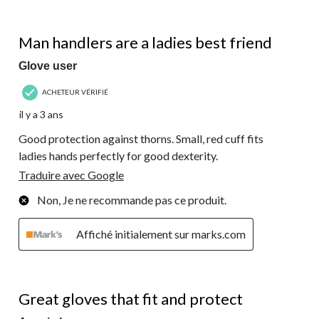
5 étoile(s) sur 5.
Man handlers are a ladies best friend
Glove user
ACHETEUR VÉRIFIÉ
il y a 3 ans
Good protection against thorns. Small, red cuff fits
ladies hands perfectly for good dexterity.
Traduire avec Google
Non, Je ne recommande pas ce produit.
Affiché initialement sur marks.com
5 étoile(s) sur 5.
Great gloves that fit and protect