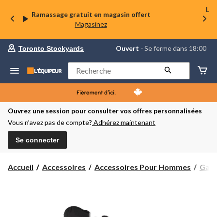
La 
Ramassage gratuit en magasin offert
Magasinez
votre
Ouvert
⋅ Se ferme dans 18:00
Toronto Stockyards
magasin
préféré
est
Rechercher
Toronto
Stockyards,
courament
Ouvert,
Se
Ouvrez une session pour consulter vos offres personnalisées
ferme
Vous n’avez pas de compte?
Adhérez maintenant
dans
à
18:00
Se connecter
cliquer
pour
changer
Accueil
Accessoires
Accessoires Pour Hommes
Gant