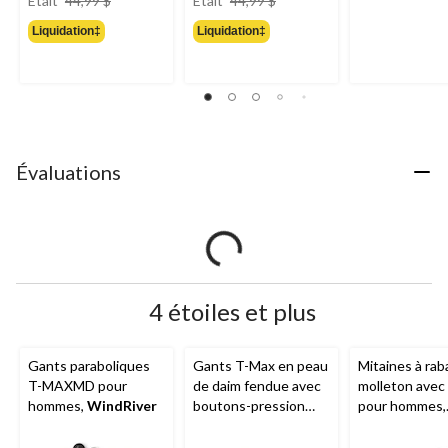
Était
44,99 $
Était
44,99 $
était
était
Liquidation‡
Liquidation‡
44,99 $
44,99 $
Évaluations
4 étoiles et plus
Gants paraboliques
Gants T-Max en peau
Mitaines à rab
T-MAXMD pour
de daim fendue avec
molleton ave
hommes,
WindRiver
boutons-pression
pour hommes,
pour hommes,
WindRiver
WindRiver