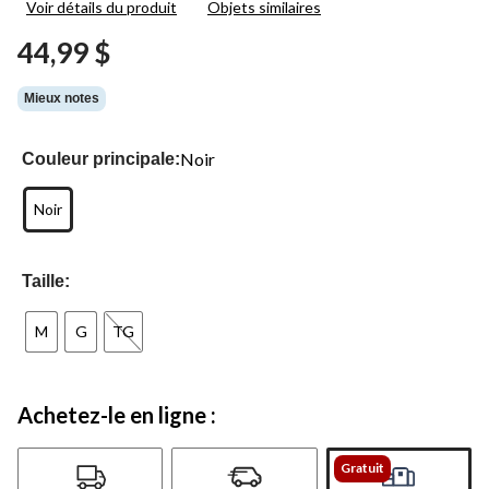
Voir détails du produit
Objets similaires
44,99 $
Mieux notes
Noir
Couleur principale:
Noir
Taille:
M
G
TG
Achetez-le en ligne :
Gratuit