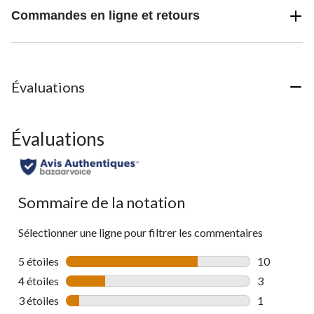
Commandes en ligne et retours
Évaluations
Évaluations
Sommaire de la notation
Sélectionner une ligne pour filtrer les commentaires
5 étoiles
étoiles
10
10 commenta
4 étoiles
étoiles
3
3 commentai
3 étoiles
étoiles
1
1 commentai