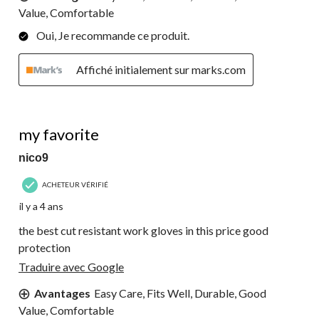
Value, Comfortable
Oui, Je recommande ce produit.
Affiché initialement sur marks.com
5 étoile(s) sur 5.
my favorite
nico9
ACHETEUR VÉRIFIÉ
il y a 4 ans
the best cut resistant work gloves in this price good
protection
Traduire avec Google
Avantages
Easy Care, Fits Well, Durable, Good
Value, Comfortable