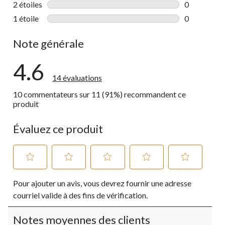
2 étoiles
étoiles
0
0 commentai
1 étoile
étoiles
0
0 commentai
Note générale
4.6
14 évaluations
10 commentateurs sur 11 (91%) recommandent ce
produit
Évaluez ce produit
Sélectionnez
Sélectionnez
Sélectionnez
Sélectionnez
Sélectionnez
Pour ajouter un avis, vous devrez fournir une adresse
pour
pour
pour
pour
pour
évaluer
évaluer
évaluer
évaluer
évaluer
courriel valide à des fins de vérification.
l'article
l'article
l'article
l'article
l'article
à
à
à
à
à
Notes moyennes des clients
1
2
3
4
5