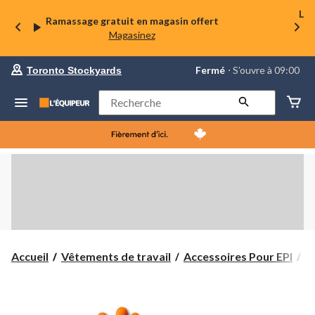
La 
Ramassage gratuit en magasin offert
Magasinez
votre
Fermé
⋅ S’ouvre à 09:00
Toronto Stockyards
magasin
préféré
est
Rechercher
Toronto
Stockyards,
courament
Fermé,
S’ouvre
à
à
09:00
cliquer
pour
changer
Accueil
Vêtements de travail
Accessoires Pour EPI
G