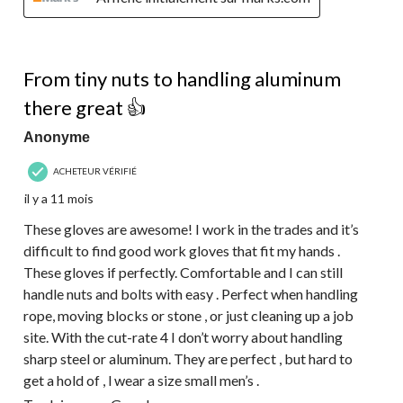
5 étoile(s) sur 5.
From tiny nuts to handling aluminum
there great 👍
Anonyme
ACHETEUR VÉRIFIÉ
il y a 11 mois
These gloves are awesome! I work in the trades and it’s
difficult to find good work gloves that fit my hands .
These gloves if perfectly. Comfortable and I can still
handle nuts and bolts with easy . Perfect when handling
rope, moving blocks or stone , or just cleaning up a job
site. With the cut-rate 4 I don’t worry about handling
sharp steel or aluminum. They are perfect , but hard to
get a hold of , l wear a size small men’s .