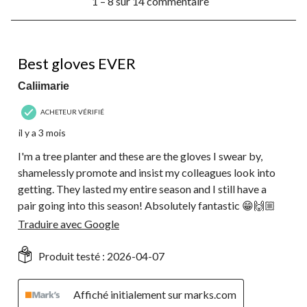
1 – 8 sur 14 commentaire
à
8
sur
14
5 étoile(s) sur 5.
commentaire.
Best gloves EVER
Caliimarie
ACHETEUR VÉRIFIÉ
il y a 3 mois
I'm a tree planter and these are the gloves I swear by,
shamelessly promote and insist my colleagues look into
getting. They lasted my entire season and I still have a
pair going into this season! Absolutely fantastic 😁🙌🏼
Traduire avec Google
Produit testé :
2026-04-07
Affiché initialement sur marks.com