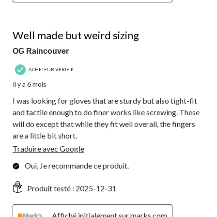
4 étoile(s) sur 5.
Well made but weird sizing
OG Raincouver
ACHETEUR VÉRIFIÉ
il y a 6 mois
I was looking for gloves that are sturdy but also tight-fit
and tactile enough to do finer works like screwing. These
will do except that while they fit well overall, the fingers
are a little bit short.
Traduire avec Google
Oui, Je recommande ce produit.
Produit testé :
2025-12-31
Affiché initialement sur marks.com