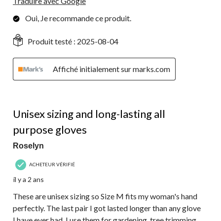
Traduire avec Google
Oui, Je recommande ce produit.
Produit testé :
2025-08-04
Affiché initialement sur marks.com
5 étoile(s) sur 5.
Unisex sizing and long-lasting all
purpose gloves
Roselyn
ACHETEUR VÉRIFIÉ
il y a 2 ans
These are unisex sizing so Size M fits my woman's hand
perfectly. The last pair I got lasted longer than any glove
I have ever had. I use them for gardening, tree trimming,