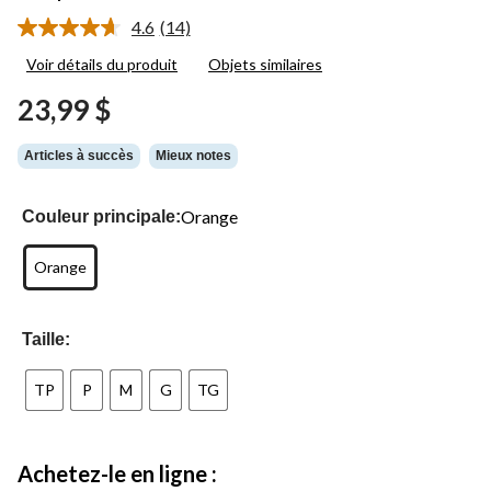
4.6
(14)
Lire
les
Voir détails du produit
Objets similaires
14
commentaires.
23,99 $
Lien
vers
la
Articles à succès
Mieux notes
même
page.
Orange
Couleur principale:
Orange
Taille:
TP
P
M
G
TG
Achetez-le en ligne :