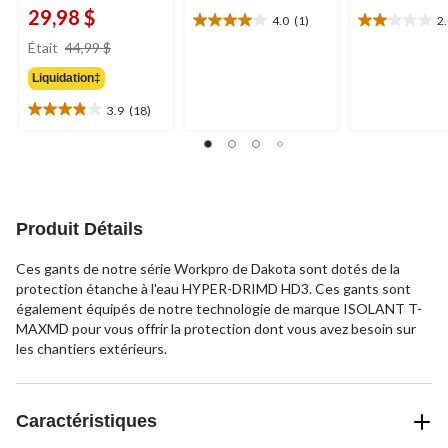
29,98 $
4.0
(1)
2
4.0
2.0
prix
étoile(s)
étoile(s)
Était
44,99 $
était
sur
sur
Liquidation‡
44,99 $
5.
5.
1
5
3.9
(18)
3.9
évaluation
évaluations
étoile(s)
sur
5.
18
évaluations
Produit Détails
Ces gants de notre série Workpro de Dakota sont dotés de la
protection étanche à l'eau HYPER-DRIMD HD3. Ces gants sont
également équipés de notre technologie de marque ISOLANT T-
MAXMD pour vous offrir la protection dont vous avez besoin sur
les chantiers extérieurs.
Caractéristiques