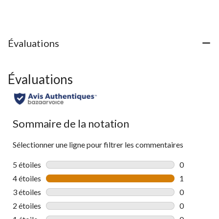
sur
5.
1
évaluation
Évaluations
Évaluations
Sommaire de la notation
Sélectionner une ligne pour filtrer les commentaires
5 étoiles
étoiles
0
0 commentai
4 étoiles
étoiles
1
1 commentai
3 étoiles
étoiles
0
0 commentai
2 étoiles
étoiles
0
0 commentai