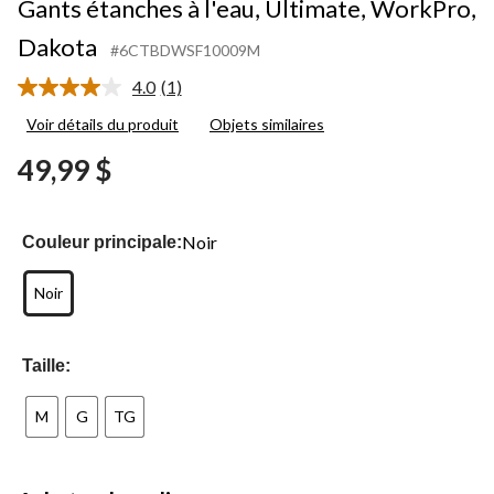
Gants étanches à l'eau, Ultimate, WorkPro,
Dakota
#6CTBDWSF10009M
4.0
(1)
Lire
1
Voir détails du produit
Objets similaires
commentaire.
Lien
49,99 $
vers
la
même
page.
Noir
Couleur principale:
Noir
Taille:
M
G
TG