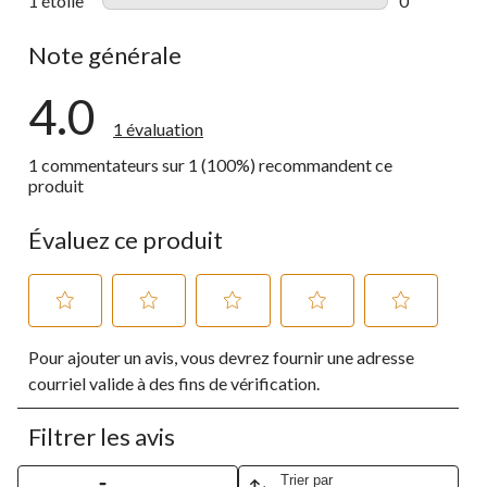
1 étoile
étoiles
0
0 commentai
Note générale
4.0
1 évaluation
1 commentateurs sur 1 (100%) recommandent ce
produit
Évaluez ce produit
Sélectionnez
Sélectionnez
Sélectionnez
Sélectionnez
Sélectionnez
Pour ajouter un avis, vous devrez fournir une adresse
pour
pour
pour
pour
pour
évaluer
évaluer
évaluer
évaluer
évaluer
courriel valide à des fins de vérification.
l'article
l'article
l'article
l'article
l'article
à
à
à
à
à
Filtrer les avis
1
2
3
4
5
étoile.
étoiles.
étoiles.
étoiles.
étoiles.
Cette
Cette
Cette
Cette
Cette
Trier par