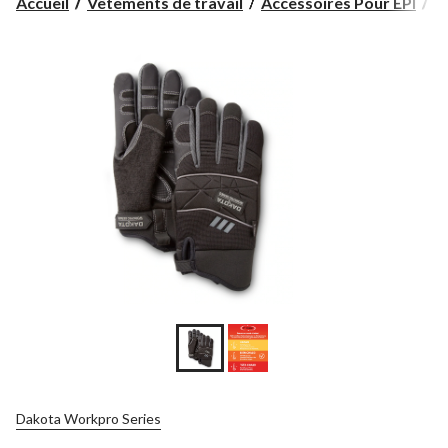
Accueil
Vêtements de travail
Accessoires Pour EPI
G
Dakota Workpro Series