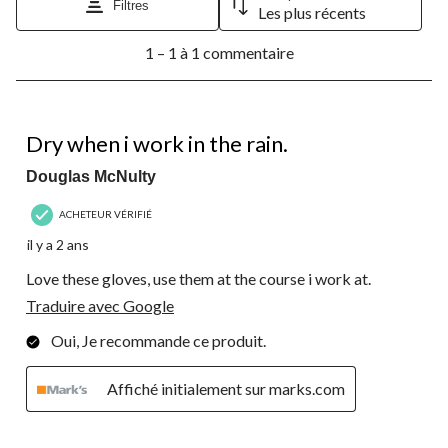
Filtres
Les plus récents
action
action
action
action
action
ouvrira
ouvrira
ouvrira
ouvrira
ouvrira
1
le
le
le
le
le
1 – 1 à 1 commentaire
à
formulaire
formulaire
formulaire
formulaire
formulaire
1
de
de
de
de
de
à
soumission.
soumission.
soumission.
soumission.
soumission.
1
4 étoile(s) sur 5.
commentaire.
Dry when i work in the rain.
Douglas McNulty
ACHETEUR VÉRIFIÉ
il y a 2 ans
Love these gloves, use them at the course i work at.
Traduire avec Google
Oui, Je recommande ce produit.
Affiché initialement sur marks.com