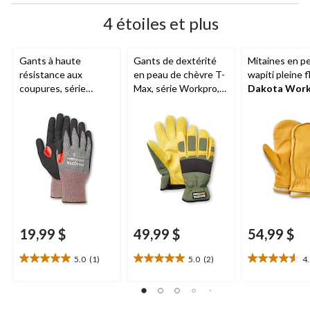
4 étoiles et plus
Gants à haute
Gants de dextérité
Mitaines en p
résistance aux
en peau de chèvre T-
wapiti pleine f
coupures, série
Max, série Workpro,
Dakota Wor
Workpro, Dakota
Dakota
Series
19,99 $
49,99 $
54,99 $
5.0
(1)
5.0
(2)
4
5.0
5.0
4.6
étoile(s)
étoile(s)
étoile(s)
sur
sur
sur
5.
5.
5.