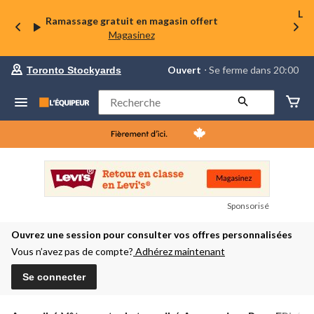
La 
Ramassage gratuit en magasin offert
Magasinez
votre
Ouvert
⋅ Se ferme dans 20:00
Toronto Stockyards
magasin
préféré
est
Rechercher
Toronto
Stockyards,
courament
Ouvert,
Se
ferme
dans
à
20:00
Sponsorisé
cliquer
pour
Ouvrez une session pour consulter vos offres personnalisées
changer
Vous n’avez pas de compte?
Adhérez maintenant
Se connecter