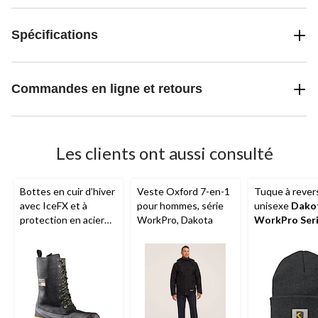
Spécifications
Commandes en ligne et retours
Les clients ont aussi consulté
Bottes en cuir d’hiver
Veste Oxford 7-en-1
Tuque à rever
avec IceFX et à
pour hommes, série
unisexe
Dako
protection en acier
WorkPro, Dakota
WorkPro Ser
pour hommes, 8527,
acrylique à 2 
Dakota WorkPro
Series