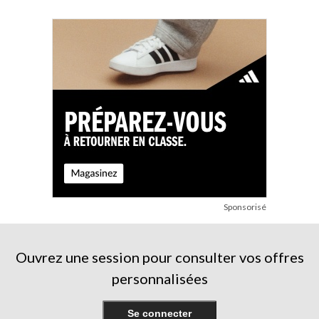
1
2
28
évaluation
évaluations
évaluations
Sponsorisé
Ouvrez une session pour consulter vos offres
personnalisées
Se connecter