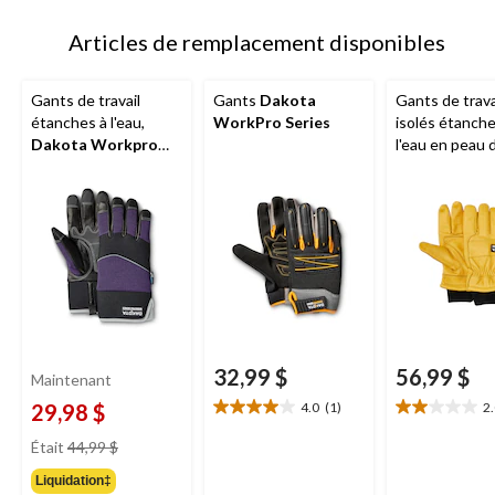
à
1
Articles de remplacement disponibles
Gants de travail
Gants
Dakota
Gants de trava
étanches à l'eau,
WorkPro Series
isolés étanche
Dakota Workpro
l'eau en peau 
Series
vache, série W
Dakota
32,99 $
56,99 $
Maintenant
29,98 $
4.0
(1)
2
4.0
2.0
étoile(s)
étoile(s)
prix
Était
44,99 $
sur
sur
était
5.
5.
Liquidation‡
44,99 $