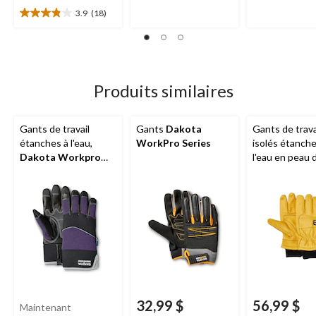
1
5
3.9
(18)
évaluation
évaluations
3.9
étoile(s)
sur
5.
18
évaluations
Produits similaires
Gants de travail
Gants
Dakota
Gants de trava
étanches à l'eau,
WorkPro Series
isolés étanche
Dakota Workpro
l'eau en peau 
Series
vache, série W
Dakota
32,99 $
56,99 $
Maintenant