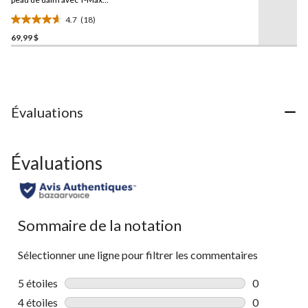
vers
la
pour hommes,
WindRiver
4.7
(18)
même
4.7
page.
69,99 $
étoile(s)
sur
5.
18
évaluations
Évaluations
Évaluations
Sommaire de la notation
Sélectionner une ligne pour filtrer les commentaires
5 étoiles
étoiles
0
0 commentai
4 étoiles
étoiles
0