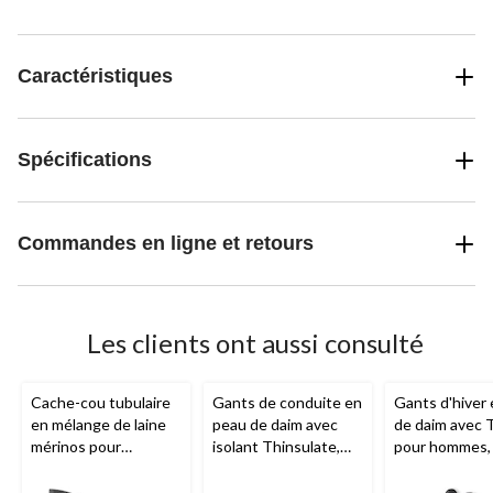
Caractéristiques
Spécifications
Commandes en ligne et retours
Les clients ont aussi consulté
Cache-cou tubulaire
Gants de conduite en
Gants d'hiver
en mélange de laine
peau de daim avec
de daim avec 
mérinos pour
isolant Thinsulate,
pour hommes, 
hommes, série
Dakota Workpro
WorkPro, Dak
Workpro, Dakota
Series