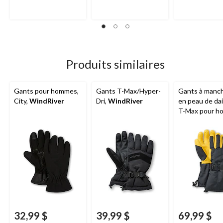
2
18
évaluations
évaluations
Produits similaires
Gants pour hommes,
Gants T-Max/Hyper-
Gants à manc
City,
WindRiver
Dri,
WindRiver
en peau de da
T-Max pour h
WindRiver
32,99 $
39,99 $
69,99 $