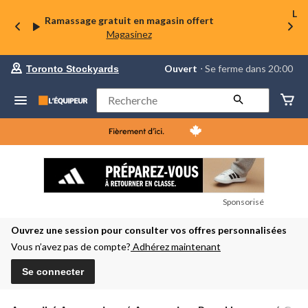
La 
Ramassage gratuit en magasin offert
Magasinez
votre
Ouvert
⋅ Se ferme dans 20:00
Toronto Stockyards
magasin
préféré
est
Rechercher
Toronto
Stockyards,
courament
Ouvert,
Se
ferme
dans
à
20:00
Sponsorisé
cliquer
pour
Ouvrez une session pour consulter vos offres personnalisées
changer
Vous n’avez pas de compte?
Adhérez maintenant
Se connecter