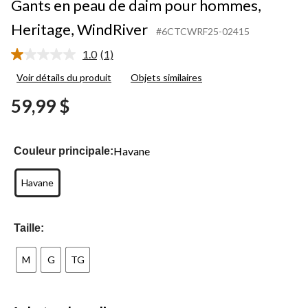
Gants en peau de daim pour hommes,
Heritage, WindRiver
#6CTCWRF25-02415
1.0
(1)
Lire
1
Voir détails du produit
Objets similaires
commentaire.
Lien
59,99 $
vers
la
même
page.
Havane
Couleur principale:
Havane
Taille:
M
G
TG