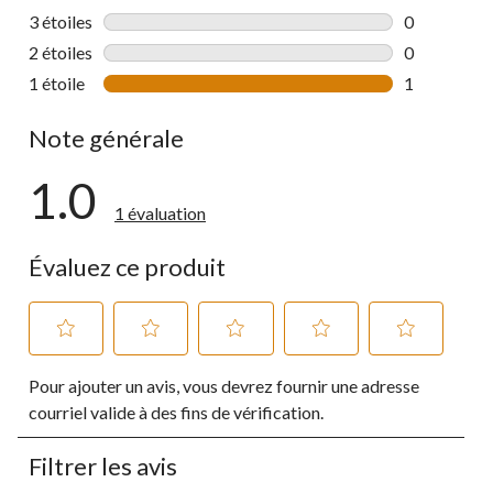
0 commentai
3 étoiles
étoiles
0
0 commentai
2 étoiles
étoiles
0
0 commentai
1 étoile
étoiles
1
1 commentai
Note générale
1.0
1 évaluation
Évaluez ce produit
Sélectionnez
Sélectionnez
Sélectionnez
Sélectionnez
Sélectionnez
Pour ajouter un avis, vous devrez fournir une adresse
pour
pour
pour
pour
pour
évaluer
évaluer
évaluer
évaluer
évaluer
courriel valide à des fins de vérification.
l'article
l'article
l'article
l'article
l'article
à
à
à
à
à
Filtrer les avis
1
2
3
4
5
étoile.
étoiles.
étoiles.
étoiles.
étoiles.