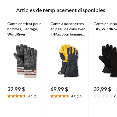
à
1
Articles de remplacement disponibles
Gants en tricot pour
Gants à manchettes
Gants pour h
hommes, Heritage,
en peau de daim avec
City,
WindRiv
WindRiver
T-Max pour hommes,
WindRiver
32,99 $
69,99 $
32,99 $
4.5
(2)
4.7
(18)
0
4.5
4.7
0.0
étoile(s)
étoile(s)
étoile(s)
sur
sur
sur
5.
5.
5.