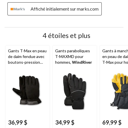
Affiché initialement sur marks.com
4 étoiles et plus
Gants T-Max en peau
Gants paraboliques
Gants à manc
de daim fendue avec
T-MAXMD pour
en peau de da
boutons-pression
hommes,
WindRiver
T-Max pour h
pour hommes,
WindRiver
WindRiver
36,99 $
34,99 $
69,99 $