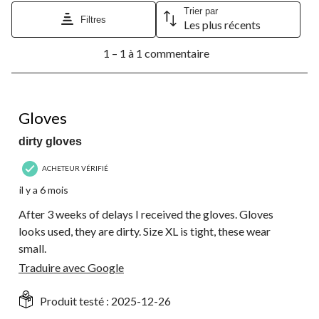
Cette
Cette
Cette
Cette
Cette
Trier par
Filtres
Les plus récents
action
action
action
action
action
ouvrira
ouvrira
ouvrira
ouvrira
ouvrira
1
le
le
le
le
le
1 – 1 à 1 commentaire
à
formulaire
formulaire
formulaire
formulaire
formulaire
1
de
de
de
de
de
à
soumission.
soumission.
soumission.
soumission.
soumission.
1
1 étoile(s) sur 5.
commentaire.
Gloves
dirty gloves
ACHETEUR VÉRIFIÉ
il y a 6 mois
After 3 weeks of delays I received the gloves. Gloves
looks used, they are dirty. Size XL is tight, these wear
small.
Traduire avec Google
Produit testé :
2025-12-26