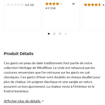
0.0
(0)
4
0.0
4.7
4.0
4.0
(34)
étoile(s)
étoile(s)
étoile(s)
sur
sur
sur
5.
5.
5.
18
34
évaluations
évaluations
Produit Détails
Ces gants en peau de daim traditionnels font partie de notre
collection Heritage de WindRiver. Le style est rehaussé par les
coutures renversées que l'on retrouve sur les gants en cuir
classiques. Ces gants d'hiver sont doublés en sherpa douillet pour
plus de chaleur. Un poignet élastique et une sangle en velcro
assurent un bon ajustement. La chaleur reste à l'intérieur et le
froid à l'extérieur.
Afficher plus de détails