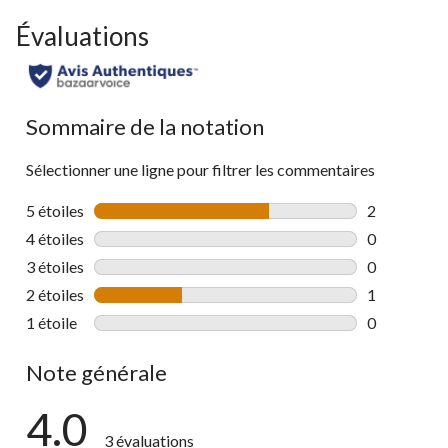
Évaluations
Sommaire de la notation
Sélectionner une ligne pour filtrer les commentaires
5 étoiles
étoiles
2
2 commentai
4 étoiles
étoiles
0
0 commentai
3 étoiles
étoiles
0
0 commentai
2 étoiles
étoiles
1
1 commentai
1 étoile
étoiles
0
0 commentai
Note générale
4.0
3 évaluations