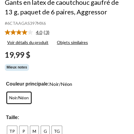
Gants en latex de caoutchouc gaufré de
13 g, paquet de 6 paires, Aggressor
#6CTAAGAS397MX6
4.0
(3)
Lire
les
Voir détails du produit
Objets similaires
3
commentaires.
19,99 $
Lien
vers
la
Mieux notes
même
page.
Noir/Néon
Couleur principale:
Noir/Néon
Taille:
TP
P
M
G
TG