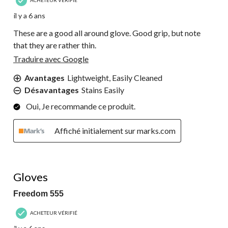
il y a 6 ans
These are a good all around glove. Good grip, but note
that they are rather thin.
Traduire avec Google
Avantages
Lightweight, Easily Cleaned
Désavantages
Stains Easily
Oui, Je recommande ce produit.
Affiché initialement sur marks.com
2 étoile(s) sur 5.
Gloves
Freedom 555
ACHETEUR VÉRIFIÉ