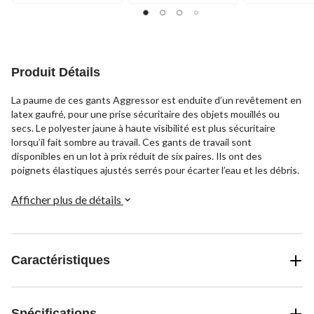
étoile(s)
étoile(s)
étoile(s)
sur
sur
sur
5.
5.
5.
14
2
5
évaluations
évaluations
évaluations
Produit Détails
La paume de ces gants Aggressor est enduite d’un revêtement en
latex gaufré, pour une prise sécuritaire des objets mouillés ou
secs. Le polyester jaune à haute visibilité est plus sécuritaire
lorsqu’il fait sombre au travail. Ces gants de travail sont
disponibles en un lot à prix réduit de six paires. Ils ont des
poignets élastiques ajustés serrés pour écarter l’eau et les débris.
Afficher plus de détails
Caractéristiques
Spécifications