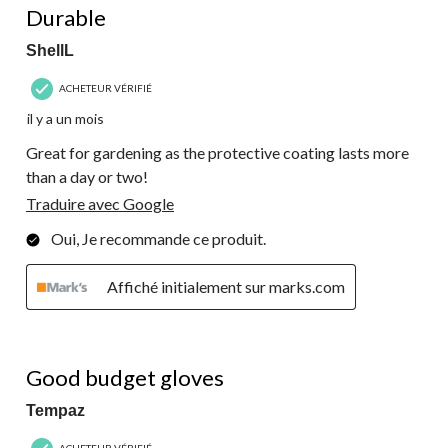
commentaire.
Durable
ShellL
ACHETEUR VÉRIFIÉ
il y a un mois
Great for gardening as the protective coating lasts more
than a day or two!
Traduire avec Google
Oui, Je recommande ce produit.
Affiché initialement sur marks.com
5 étoile(s) sur 5.
Good budget gloves
Tempaz
ACHETEUR VÉRIFIÉ