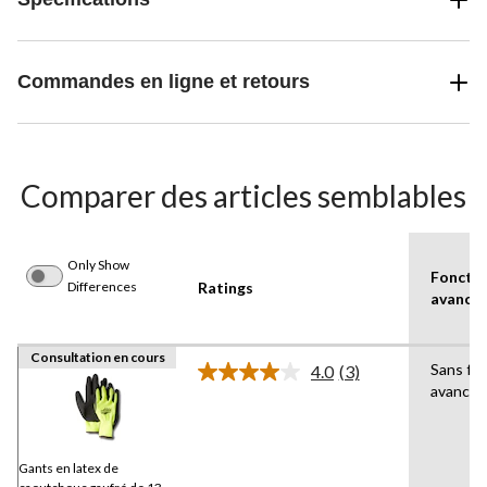
Commandes en ligne et retours
Comparer des articles semblables
Only Show
Fonctio
Differences
Ratings
avancé
Consultation en cours
Sans fon
4.0
(3)
Lire
avancée
les
3
commentaires.
Lien
vers
Gants en latex de
la