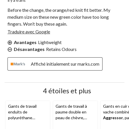
il y a 6 ans
Before the change, the orange/red knit fit better. My
medium size on these new green color have too long
fingers. Won’t buy these again.
Traduire avec Google
Avantages
Lightweight
Désavantages
Retains Odours
Affiché initialement sur marks.com
4 étoiles et plus
Gants de travail
Gants de travail à
Gants en cuir
enduits de
paume double en
vache combiné
polyuréthane
peau de chèvre,
Aggressor
, p
certifiés CFIA
Aggressor
, blanc
de 2 paires