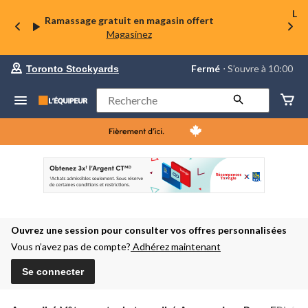
La 
Ramassage gratuit en magasin offert
Magasinez
votre
Fermé
⋅ S’ouvre à 10:00
Toronto Stockyards
magasin
préféré
est
Rechercher
Toronto
Stockyards,
courament
Fermé,
S’ouvre
à
à
10:00
cliquer
pour
changer
Ouvrez une session pour consulter vos offres personnalisées
Vous n’avez pas de compte?
Adhérez maintenant
Se connecter