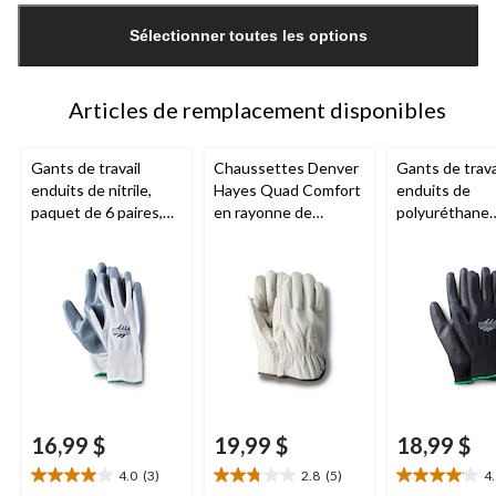
mise
Sélectionner toutes les options
à
jour
à
1
Articles de remplacement disponibles
Gants de travail
Chaussettes Denver
Gants de trava
enduits de nitrile,
Hayes Quad Comfort
enduits de
paquet de 6 paires,
en rayonne de
polyuréthane
Aggressor
bambou, pour
certifiés CFIA
hommes, paquet de
unisexes, paq
2 paires
6 paires,
Aggr
16,99 $
19,99 $
18,99 $
4.0
(3)
2.8
(5)
4
4.0
2.8
4.1