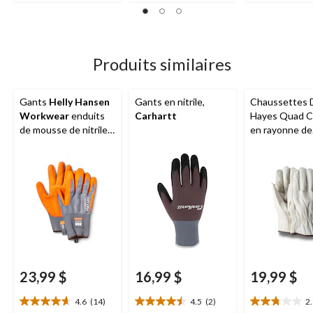
étoile(s)
étoile(s)
étoile(s)
sur
sur
sur
5.
5.
5.
3
5
11
évaluations
évaluations
évaluations
Produits similaires
Gants
Helly Hansen
Gants en nitrile,
Chaussettes 
Workwear
enduits
Carhartt
Hayes Quad C
de mousse de nitrile à
en rayonne de
protection anti-
bambou, pour
coupures de niveau
hommes, paqu
A0
2 paires
23,99 $
16,99 $
19,99 $
4.6
(14)
4.5
(2)
2
4.6
4.5
2.8