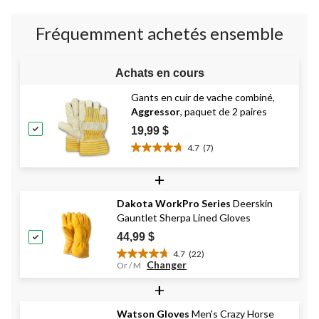
3
évaluations
Fréquemment achetés ensemble
Achats en cours
Gants en cuir de vache combiné,
Aggressor
, paquet de 2 paires
19,99 $
4.7
(7)
4.7
étoile(s)
+
sur
5.
Dakota WorkPro Series
Deerskin
7
Gauntlet Sherpa Lined Gloves
évaluations
44,99 $
4.7
(22)
4.7
Changer
Or / M
étoile(s)
+
sur
5.
22
Watson Gloves
Men's Crazy Horse