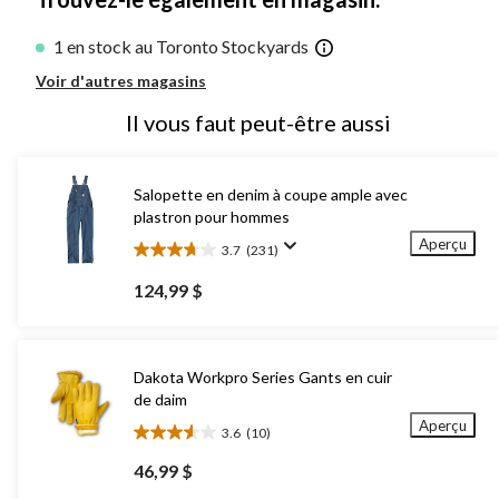
1 en stock au Toronto Stockyards
Voir d'autres magasins
Il vous faut peut-être aussi
Salopette en denim à coupe ample avec
plastron pour hommes
Aperçu
3.7
(231)
3.7
étoile(s)
124,99 $
sur
5.
231
évaluations
Dakota Workpro Series Gants en cuir
de daim
Aperçu
3.6
(10)
3.6
étoile(s)
46,99 $
sur