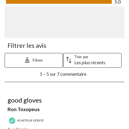
5.0
Filtrer les avis
Trier par
Filtres
Les plus récents
1
1 – 5 sur 7 commentaire
à
5
sur
7
5 étoile(s) sur 5.
commentaire.
good gloves
Ron Toxopeus
ACHETEUR VÉRIFIÉ