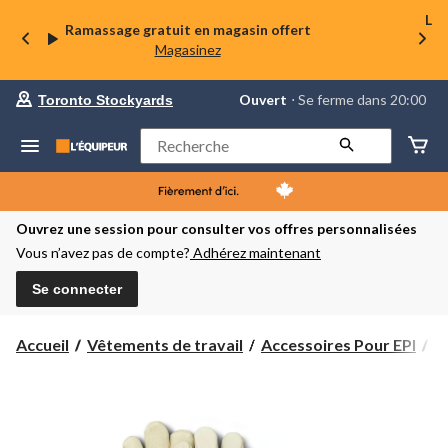
La 
Ramassage gratuit en magasin offert
Magasinez
votre
Ouvert
⋅ Se ferme dans 20:00
Toronto Stockyards
magasin
préféré
est
Rechercher
Toronto
Stockyards,
courament
Ouvert,
Se
Ouvrez une session pour consulter vos offres personnalisées
ferme
Vous n’avez pas de compte?
Adhérez maintenant
dans
à
20:00
Se connecter
cliquer
pour
changer
Accueil
Vêtements de travail
Accessoires Pour EPI
G