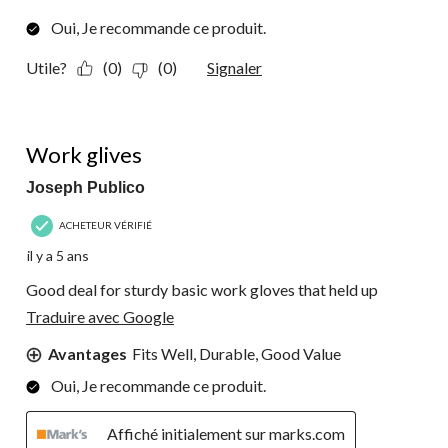
Oui, Je recommande ce produit.
Utile?
(0)
(0)
Signaler
4 étoile(s) sur 5.
Work glives
Joseph Publico
ACHETEUR VÉRIFIÉ
il y a 5 ans
Good deal for sturdy basic work gloves that held up
Traduire avec Google
Avantages
Fits Well, Durable, Good Value
Oui, Je recommande ce produit.
Affiché initialement sur marks.com