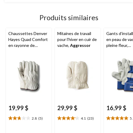
5.
10
évaluations
Produits similaires
Chaussettes Denver
Mitaines de travail
Gants d’instal
Hayes Quad Comfort
pour l'hiver en cuir de
en peau de va
en rayonne de
vache,
Aggressor
pleine fleur,
bambou, pour
Aggressor
hommes, paquet de
2 paires
19,99 $
29,99 $
16,99 $
2.8
(5)
4.1
(23)
5
2.8
4.1
5.0
étoile(s)
étoile(s)
étoile(s)
sur
sur
sur