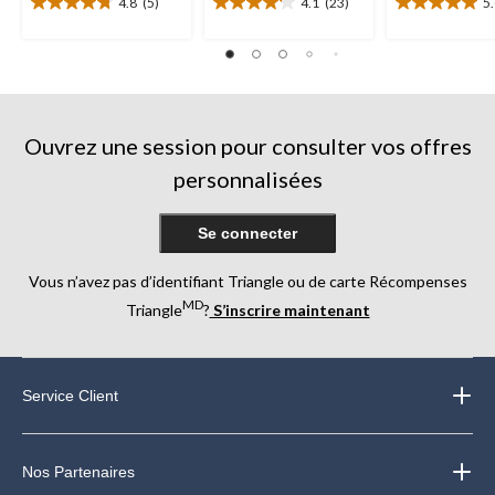
4.8
(5)
4.1
(23)
5
4.8
4.1
5.0
étoile(s)
étoile(s)
étoile(s)
sur
sur
sur
5.
5.
5.
5
23
3
évaluations
évaluations
évaluations
Ouvrez une session pour consulter vos offres
personnalisées
Se connecter
Vous n’avez pas d’identifiant Triangle ou de carte Récompenses
MD
Triangle
?
S’inscrire maintenant
Service Client
Nos Partenaires