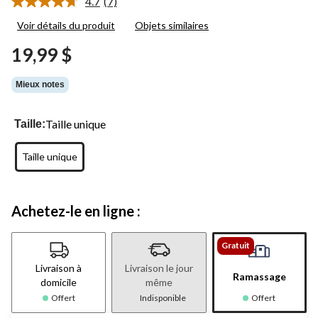
4.7
(7)
Lire
les
Voir détails du produit
Objets similaires
7
commentaires.
19,99 $
Lien
vers
la
Mieux notes
même
page.
Taille unique
Taille:
Taille unique
Achetez-le en ligne :
Gratuit
Livraison à
Livraison le jour
Ramassage
domicile
même
Offert
Indisponible
Offert