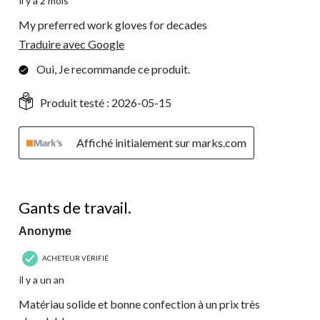
il y a 2 mois
My preferred work gloves for decades
Traduire avec Google
Oui, Je recommande ce produit.
Produit testé :
2026-05-15
Affiché initialement sur marks.com
5 étoile(s) sur 5.
Gants de travail.
Anonyme
ACHETEUR VÉRIFIÉ
il y a un an
Matériau solide et bonne confection à un prix très