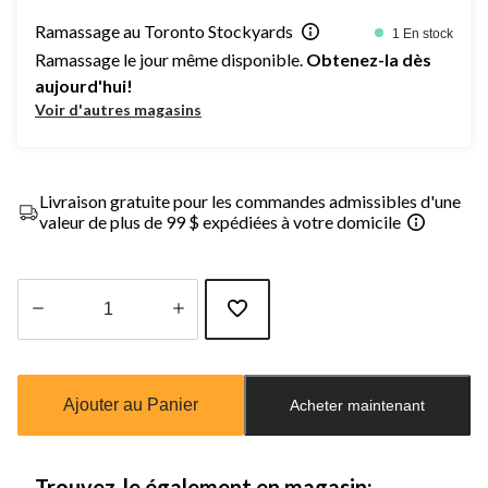
Ramassage au Toronto Stockyards
1 En stock
Ramassage le jour même disponible.
Obtenez-la dès
aujourd'hui!
Voir d'autres magasins
Livraison gratuite pour les commandes admissibles d'une
valeur de plus de 99 $ expédiées à votre domicile
Quantité
mise
à
Ajouter au Panier
Acheter maintenant
jour
à
1
Trouvez-le également en magasin: