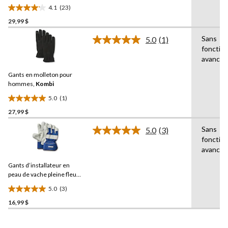
la
Aggressor
4.1
(23)
même
4.1
page.
29,99 $
étoile(s)
sur
Sans
5.0
(1)
5.
Lire
fonction
1
23
avancée
commentaire.
évaluations
Lien
Gants en molleton pour
vers
la
hommes,
Kombi
même
5.0
(1)
page.
5.0
27,99 $
étoile(s)
sur
Sans
5.0
(3)
5.
Lire
fonction
les
1
avancée
3
évaluation
commentaires.
Gants d’installateur en
Lien
vers
peau de vache pleine fleur,
la
Aggressor
5.0
(3)
même
5.0
page.
16,99 $
étoile(s)
sur
5.