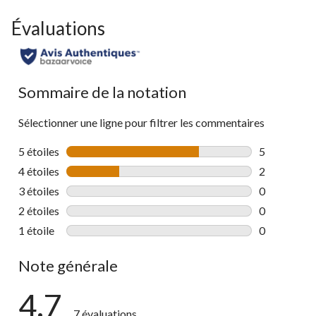
Évaluations
Sommaire de la notation
Sélectionner une ligne pour filtrer les commentaires
5 étoiles
étoiles
5
5 commentai
4 étoiles
étoiles
2
2 commentai
3 étoiles
étoiles
0
0 commentai
2 étoiles
étoiles
0
0 commentai
1 étoile
étoiles
0
0 commentai
Note générale
4.7
7 évaluations