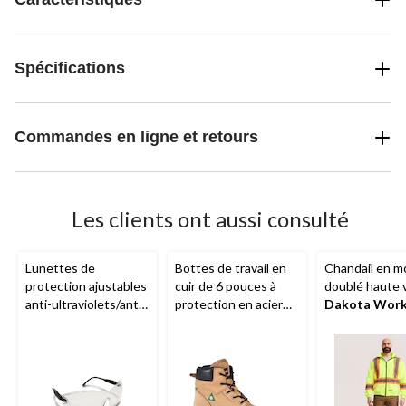
Spécifications
Commandes en ligne et retours
Les clients ont aussi consulté
Lunettes de
Bottes de travail en
Chandail en m
protection ajustables
cuir de 6 pouces à
doublé haute vi
anti-ultraviolets/anti-
protection en acier
Dakota Wor
buée/anti-
pour hommes, Lynx II,
Series
à capuc
égratignures
Aggressor
glissière plein
unisexes,
longueur, pour
Workhorse
hommes