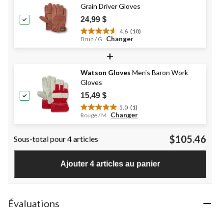
évaluations
Grain Driver Gloves
24,99 $
4.6
(10)
4.6
Changer
Brun / G
étoile(s)
+
sur
5.
10
Watson Gloves
Men's Baron Work
évaluations
Gloves
15,49 $
5.0
(1)
5.0
Changer
Rouge / M
étoile(s)
sur
$105.46
Sous-total pour 4 articles
5.
1
évaluation
Ajouter 4 articles au panier
Évaluations