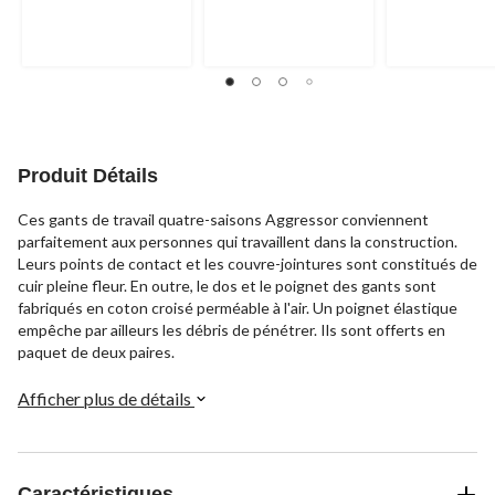
5.
5.
5.
5
23
3
évaluations
évaluations
évaluations
Produit Détails
Ces gants de travail quatre-saisons Aggressor conviennent
parfaitement aux personnes qui travaillent dans la construction.
Leurs points de contact et les couvre-jointures sont constitués de
cuir pleine fleur. En outre, le dos et le poignet des gants sont
fabriqués en coton croisé perméable à l'air. Un poignet élastique
empêche par ailleurs les débris de pénétrer. Ils sont offerts en
paquet de deux paires.
Afficher plus de détails
Caractéristiques