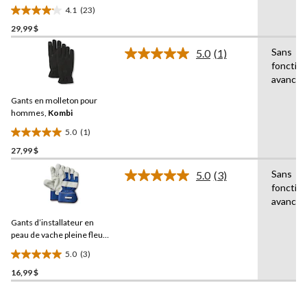
la
Aggressor
4.1
(23)
même
4.1
page.
29,99 $
étoile(s)
sur
Sans
5.0
(1)
5.
Lire
fonction
1
23
avancée
commentaire.
évaluations
Lien
Gants en molleton pour
vers
la
hommes,
Kombi
même
5.0
(1)
page.
5.0
27,99 $
étoile(s)
sur
Sans
5.0
(3)
5.
Lire
fonction
les
1
avancée
3
évaluation
commentaires.
Gants d’installateur en
Lien
vers
peau de vache pleine fleur,
la
Aggressor
5.0
(3)
même
5.0
page.
16,99 $
étoile(s)
sur
5.