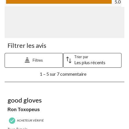
5.0
Filtrer les avis
Trier par
Filtres
Les plus récents
1
1 – 5 sur 7 commentaire
à
5
sur
7
5 étoile(s) sur 5.
commentaire.
good gloves
Ron Toxopeus
ACHETEUR VÉRIFIÉ