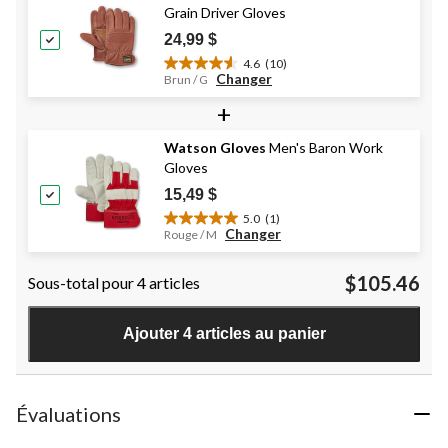
évaluations
Grain Driver Gloves
24,99 $
4.6
(10)
4.6
Changer
Brun / G
étoile(s)
+
sur
5.
10
Watson Gloves
Men's Baron Work
évaluations
Gloves
15,49 $
5.0
(1)
5.0
Changer
Rouge / M
étoile(s)
sur
$105.46
Sous-total pour 4 articles
5.
1
évaluation
Ajouter 4 articles au panier
Évaluations