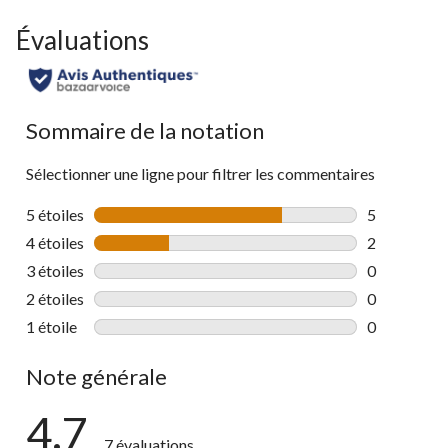
Évaluations
Sommaire de la notation
Sélectionner une ligne pour filtrer les commentaires
5 étoiles
étoiles
5
5 commentai
4 étoiles
étoiles
2
2 commentai
3 étoiles
étoiles
0
0 commentai
2 étoiles
étoiles
0
0 commentai
1 étoile
étoiles
0
0 commentai
Note générale
4.7
7 évaluations