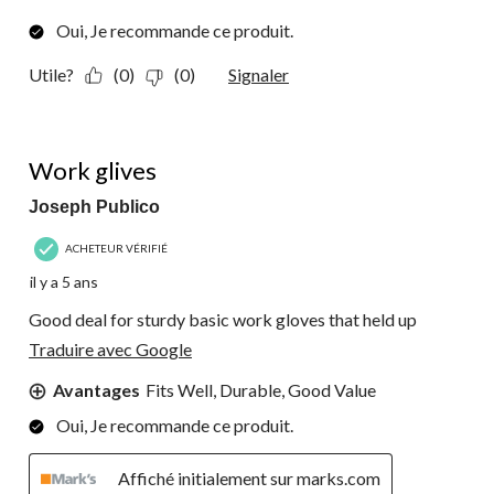
Oui, Je recommande ce produit.
Utile?
(0)
(0)
Signaler
4 étoile(s) sur 5.
Work glives
Joseph Publico
ACHETEUR VÉRIFIÉ
il y a 5 ans
Good deal for sturdy basic work gloves that held up
Traduire avec Google
Avantages
Fits Well, Durable, Good Value
Oui, Je recommande ce produit.
Affiché initialement sur marks.com