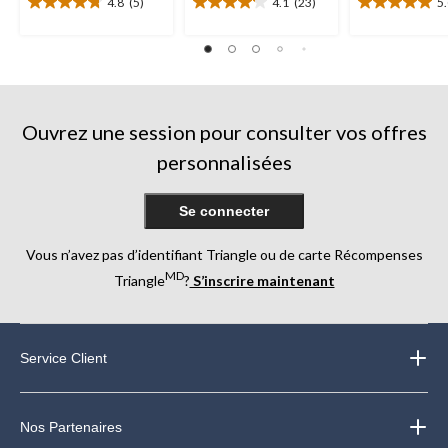
4.8
(5)
4.1
(23)
5
4.8
4.1
5.0
étoile(s)
étoile(s)
étoile(s)
sur
sur
sur
5.
5.
5.
5
23
3
évaluations
évaluations
évaluations
Ouvrez une session pour consulter vos offres
personnalisées
Se connecter
Vous n’avez pas d’identifiant Triangle ou de carte Récompenses
MD
Triangle
?
S’inscrire maintenant
Service Client
Nos Partenaires