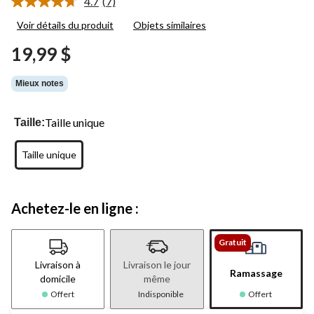
4.7
(7)
Lire
les
Voir détails du produit
Objets similaires
7
commentaires.
19,99 $
Lien
vers
la
Mieux notes
même
page.
Taille unique
Taille:
Taille unique
Achetez-le en ligne :
Gratuit
Livraison à
Livraison le jour
Ramassage
domicile
même
Offert
Indisponible
Offert