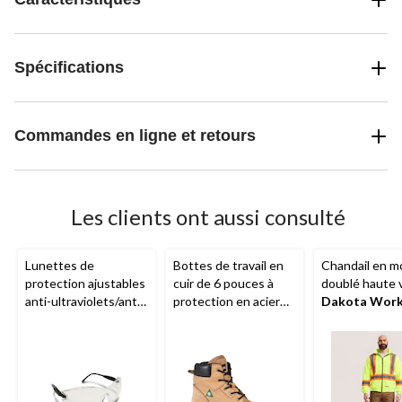
Spécifications
Commandes en ligne et retours
Les clients ont aussi consulté
Lunettes de
Bottes de travail en
Chandail en m
protection ajustables
cuir de 6 pouces à
doublé haute vi
anti-ultraviolets/anti-
protection en acier
Dakota Wor
buée/anti-
pour hommes, Lynx II,
Series
à capuc
égratignures
Aggressor
glissière plein
unisexes,
longueur, pour
Workhorse
hommes