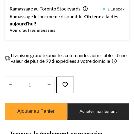
Ramassage au Toronto Stockyards
1 En stock
Ramassage le jour même disponible.
Obtenez-la dès
aujourd'hui!
Voir d'autres magasins
Livraison gratuite pour les commandes admissibles d'une
valeur de plus de 99 $ expédiées à votre domicile
Quantité
mise
à
Ajouter au Panier
Acheter maintenant
jour
à
1
Trouvez-le également en magasin: