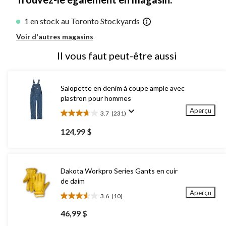
1 en stock au Toronto Stockyards
Voir d'autres magasins
Il vous faut peut-être aussi
Salopette en denim à coupe ample avec
plastron pour hommes
Aperçu
3.7
(231)
3.7
étoile(s)
124,99 $
sur
5.
231
évaluations
Dakota Workpro Series Gants en cuir
de daim
Aperçu
3.6
(10)
3.6
étoile(s)
46,99 $
sur