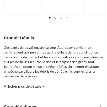
5.
5.
5.
5
23
3
évaluations
évaluations
évaluations
Produit Détails
Ces gants de travail quatre-saisons Aggressor conviennent
parfaitement aux personnes qui travaillent dans la construction.
Leurs points de contact et les couvre-jointures sont constitués de
cuir pleine fleur. En outre, le dos et le poignet des gants sont
fabriqués en coton croisé perméable à l'air. Un poignet élastique
empêche par ailleurs les débris de pénétrer. Ils sont offerts en
paquet de deux paires.
Afficher plus de détails
Caractéristiques