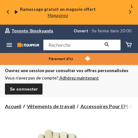
La 
Ramassage gratuit en magasin offert
Magasinez
votre
Ouvert
⋅ Se ferme dans 20:00
Toronto Stockyards
magasin
préféré
est
Rechercher
Toronto
Stockyards,
courament
Ouvert,
Se
Ouvrez une session pour consulter vos offres personnalisées
ferme
Vous n’avez pas de compte?
Adhérez maintenant
dans
à
20:00
Se connecter
cliquer
pour
changer
Accueil
Vêtements de travail
Accessoires Pour EPI
G