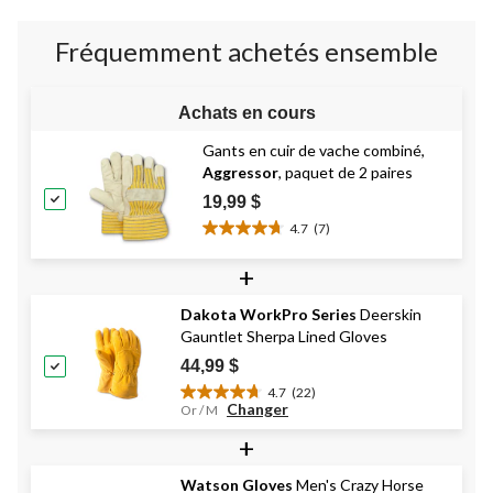
3
évaluations
Fréquemment achetés ensemble
Achats en cours
Gants en cuir de vache combiné,
Aggressor
, paquet de 2 paires
19,99 $
4.7
(7)
4.7
étoile(s)
+
sur
5.
Dakota WorkPro Series
Deerskin
7
Gauntlet Sherpa Lined Gloves
évaluations
44,99 $
4.7
(22)
4.7
Changer
Or / M
étoile(s)
+
sur
5.
22
Watson Gloves
Men's Crazy Horse