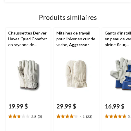
5.
10
évaluations
Produits similaires
Chaussettes Denver
Mitaines de travail
Gants d’instal
Hayes Quad Comfort
pour l'hiver en cuir de
en peau de va
en rayonne de
vache,
Aggressor
pleine fleur,
bambou, pour
Aggressor
hommes, paquet de
2 paires
19,99 $
29,99 $
16,99 $
2.8
(5)
4.1
(23)
5
2.8
4.1
5.0
étoile(s)
étoile(s)
étoile(s)
sur
sur
sur