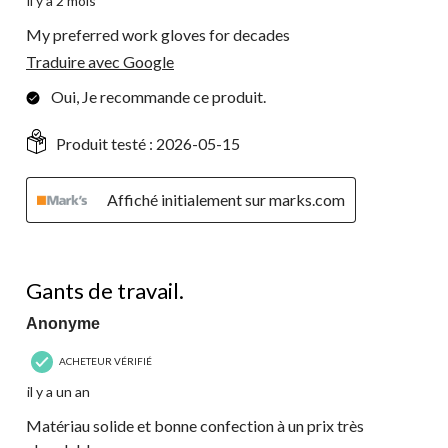
il y a 2 mois
My preferred work gloves for decades
Traduire avec Google
Oui, Je recommande ce produit.
Produit testé :
2026-05-15
Affiché initialement sur marks.com
5 étoile(s) sur 5.
Gants de travail.
Anonyme
ACHETEUR VÉRIFIÉ
il y a un an
Matériau solide et bonne confection à un prix très