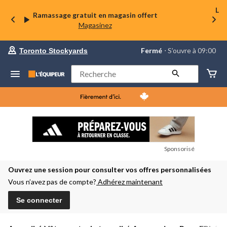
La 
Ramassage gratuit en magasin offert
Magasinez
votre
Fermé
⋅ S’ouvre à 09:00
Toronto Stockyards
magasin
préféré
est
Rechercher
Toronto
Stockyards,
courament
Fermé,
S’ouvre
à
à
09:00
cliquer
Sponsorisé
pour
changer
Ouvrez une session pour consulter vos offres personnalisées
Vous n’avez pas de compte?
Adhérez maintenant
Se connecter