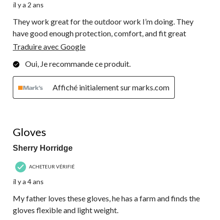
il y a 2 ans
They work great for the outdoor work I’m doing. They
have good enough protection, comfort, and fit great
Traduire avec Google
Oui, Je recommande ce produit.
Affiché initialement sur marks.com
5 étoile(s) sur 5.
Gloves
Sherry Horridge
ACHETEUR VÉRIFIÉ
il y a 4 ans
My father loves these gloves, he has a farm and finds the
gloves flexible and light weight.