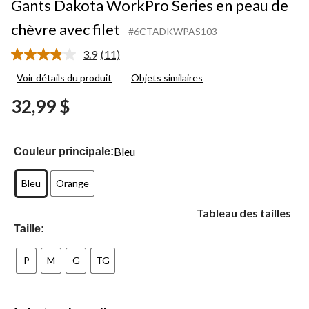
Gants Dakota WorkPro Series en peau de
chèvre avec filet
#6CTADKWPAS103
3.9
(11)
Lire
les
Voir détails du produit
Objets similaires
11
commentaires.
32,99 $
Lien
vers
la
même
page.
Bleu
Couleur principale:
Bleu
Orange
Tableau des tailles
Taille:
P
M
G
TG