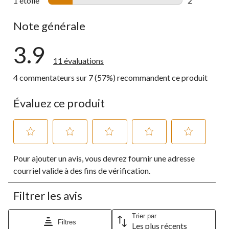
1 étoile
étoiles
2
2 commentai
Note générale
3.9
11 évaluations
4 commentateurs sur 7 (57%) recommandent ce produit
Évaluez ce produit
Sélectionnez
Sélectionnez
Sélectionnez
Sélectionnez
Sélectionnez
Pour ajouter un avis, vous devrez fournir une adresse
pour
pour
pour
pour
pour
évaluer
évaluer
évaluer
évaluer
évaluer
courriel valide à des fins de vérification.
l'article
l'article
l'article
l'article
l'article
à
à
à
à
à
Filtrer les avis
1
2
3
4
5
étoile.
étoiles.
étoiles.
étoiles.
étoiles.
Cette
Cette
Cette
Cette
Cette
Trier par
Filtres
Les plus récents
action
action
action
action
action