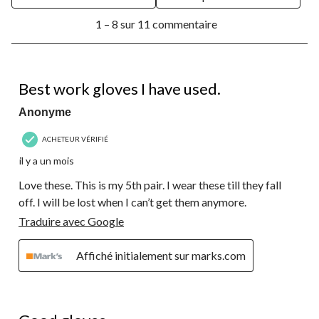
ouvrira
ouvrira
ouvrira
ouvrira
ouvrira
1
le
le
le
le
le
1 – 8 sur 11 commentaire
à
formulaire
formulaire
formulaire
formulaire
formulaire
8
de
de
de
de
de
sur
soumission.
soumission.
soumission.
soumission.
soumission.
11
5 étoile(s) sur 5.
commentaire.
Best work gloves I have used.
Anonyme
ACHETEUR VÉRIFIÉ
il y a un mois
Love these. This is my 5th pair. I wear these till they fall
off. I will be lost when I can’t get them anymore.
Traduire avec Google
Affiché initialement sur marks.com
5 étoile(s) sur 5.