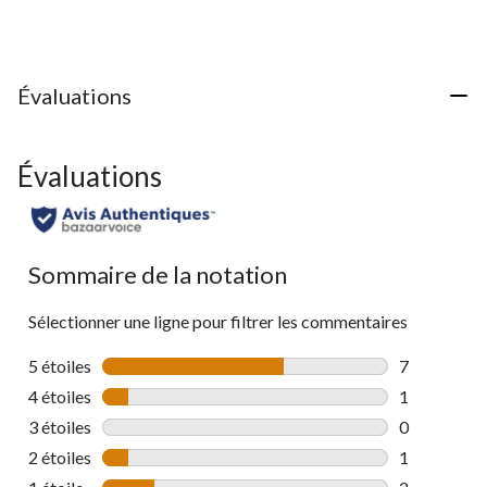
sur
5.
7
évaluations
Évaluations
Évaluations
Sommaire de la notation
Sélectionner une ligne pour filtrer les commentaires
5 étoiles
étoiles
7
7 commentai
4 étoiles
étoiles
1
1 commentai
3 étoiles
étoiles
0
0 commentai
2 étoiles
étoiles
1
1 commentai