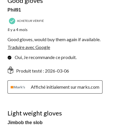
Good gloves
Phil91
ACHETEUR VÉRIFIÉ
il y a 4 mois
Good gloves, would buy them again if available.
Traduire avec Google
Oui, Je recommande ce produit.
Produit testé :
2026-03-06
Affiché initialement sur marks.com
5 étoile(s) sur 5.
Light weight gloves
Jimbob the slob