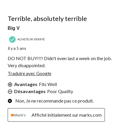
1 étoile(s) sur 5.
Terrible, absolutely terrible
Big V
ACHETEUR VÉRIFIÉ
il y a 5 ans
DO NOT BUY!!!! Didn't even last a week on the job.
Very disappointed.
Traduire avec Google
Avantages
Fits Well
Désavantages
Poor Quality
Non, Je ne recommande pas ce produit.
Affiché initialement sur marks.com