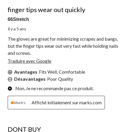
2 étoile(s) sur 5.
finger tips wear out quickly
66Stretch
il y a 5 ans
The gloves are great for minimizing scrapes and bangs,
but the finger tips wear out very fast while holding nails
and screws.
Traduire avec Google
Avantages
Fits Well, Comfortable
Désavantages
Poor Quality
Non, Je ne recommande pas ce produit.
Affiché initialement sur marks.com
1 étoile(s) sur 5.
DONT BUY