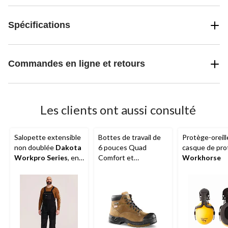
Spécifications
Commandes en ligne et retours
Les clients ont aussi consulté
Salopette extensible
Bottes de travail de
Protège-oreill
non doublée
Dakota
6 pouces Quad
casque de pro
Workpro Series
, en
Comfort et
Workhorse
coutil, pour hommes
FRESHTECH et à
protection en acier et
en composite pour
hommes,
Dakota
Workpro Series