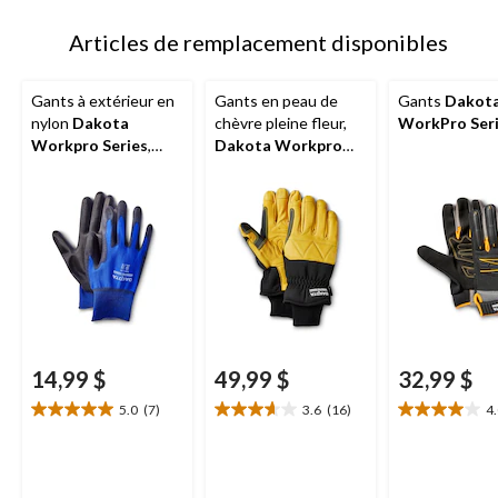
à
1
Articles de remplacement disponibles
Gants à extérieur en
Gants en peau de
Gants
Dakot
nylon
Dakota
chèvre pleine fleur,
WorkPro Ser
Workpro Series
,
Dakota Workpro
paquet de 2 paires
Series
14,99 $
49,99 $
32,99 $
5.0
(7)
3.6
(16)
4
5.0
3.6
4.0
étoile(s)
étoile(s)
étoile(s)
sur
sur
sur
5.
5.
5.