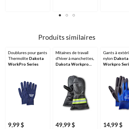
7
16
1
évaluations
évaluations
évaluation
Produits similaires
Doublures pour gants
Mitaines de travail
Gants à extér
Thermolite
Dakota
d'hiver à manchettes,
nylon
Dakota
WorkPro Series
Dakota Workpro
Workpro Seri
Series
paquet de 2 p
9,99 $
49,99 $
14,99 $