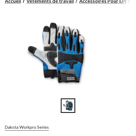
Accueil
Vêtements de travail
Accessoires Pour EPI
G
Dakota Workpro Series