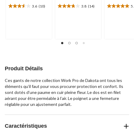
3.6
(10)
3.8
(14)
5
3.6
3.8
5.0
étoile(s)
étoile(s)
étoile(s)
sur
sur
sur
5.
5.
5.
10
14
7
évaluations
évaluations
évaluations
Produit Détails
Ces gants de notre collection Work Pro de Dakota ont tous les
éléments qu’il faut pour vous procurer protection et confort. Ils
sont dotés d’une paume en cuir pleine fleur. Le dos est en filet
aérant pour être perméable à l’air. Le poignet a une fermeture
réglable pour un ajustement parfait.
Caractéristiques