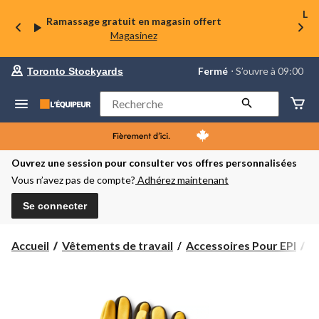
La 
Ramassage gratuit en magasin offert
Magasinez
votre
Fermé
⋅ S’ouvre à 09:00
Toronto Stockyards
magasin
préféré
est
Rechercher
Toronto
Stockyards,
courament
Fermé,
S’ouvre
Ouvrez une session pour consulter vos offres personnalisées
à
Vous n’avez pas de compte?
Adhérez maintenant
à
09:00
cliquer
Se connecter
pour
changer
Accueil
Vêtements de travail
Accessoires Pour EPI
G