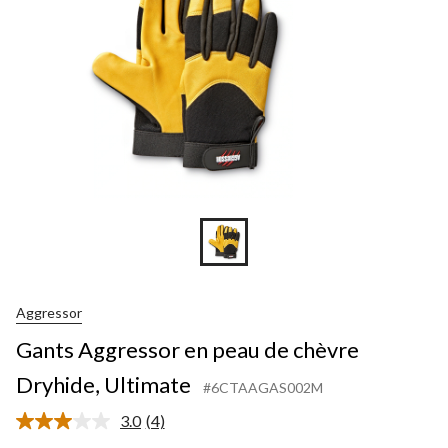
Aggressor
Gants Aggressor en peau de chèvre
Dryhide, Ultimate
#6CTAAGAS002M
3.0
(4)
Lire
les