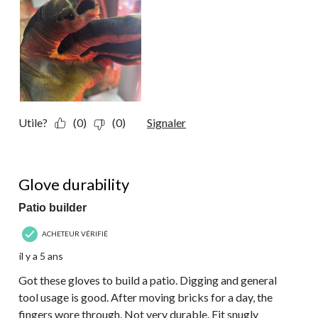
Utile?
(0)
(0)
Signaler
2 étoile(s) sur 5.
Glove durability
Patio builder
ACHETEUR VÉRIFIÉ
il y a 5 ans
Got these gloves to build a patio. Digging and general
tool usage is good. After moving bricks for a day, the
fingers wore through. Not very durable. Fit snugly