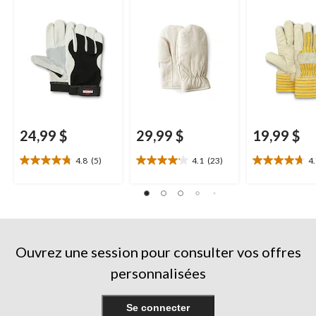
Aggressor
, blanc
de 2 paires
24,99 $
29,99 $
19,99 $
4.8
(5)
4.1
(23)
4
4.8
4.1
4.7
étoile(s)
étoile(s)
étoile(s)
sur
sur
sur
5.
5.
5.
5
23
7
évaluations
évaluations
évaluations
Ouvrez une session pour consulter vos offres
personnalisées
Se connecter