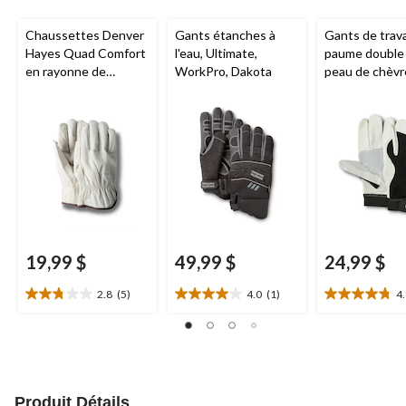
Chaussettes Denver
Gants étanches à
Gants de trava
Hayes Quad Comfort
l'eau, Ultimate,
paume double
en rayonne de
WorkPro, Dakota
peau de chèvr
bambou, pour
Aggressor
, b
hommes, paquet de
2 paires
19,99 $
49,99 $
24,99 $
2.8
(5)
4.0
(1)
4
2.8
4.0
4.8
étoile(s)
étoile(s)
étoile(s)
sur
sur
sur
5.
5.
5.
5
1
5
évaluations
évaluation
évaluations
Produit Détails