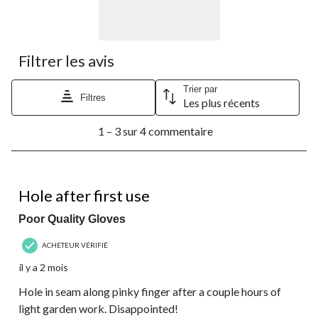
soumission.
soumission.
soumission.
soumission.
soumission.
Filtrer les avis
Trier par
Filtres
Les plus récents
1
1 – 3 sur 4 commentaire
à
3
sur
4
1 étoile(s) sur 5.
commentaire.
Hole after first use
Poor Quality Gloves
ACHETEUR VÉRIFIÉ
il y a 2 mois
Hole in seam along pinky finger after a couple hours of
light garden work. Disappointed!