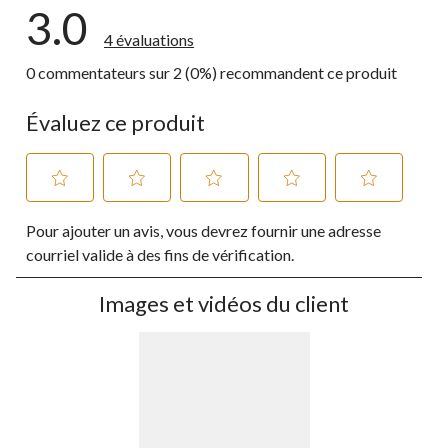
3.0
4 évaluations
0 commentateurs sur 2 (0%) recommandent ce produit
Évaluez ce produit
Sélectionnez
Sélectionnez
Sélectionnez
Sélectionnez
Sélectionnez
Pour ajouter un avis, vous devrez fournir une adresse
pour
pour
pour
pour
pour
évaluer
évaluer
évaluer
évaluer
évaluer
courriel valide à des fins de vérification.
l'article
l'article
l'article
l'article
l'article
à
à
à
à
à
Images et vidéos du client
1
2
3
4
5
étoile.
étoiles.
étoiles.
étoiles.
étoiles.
Cette
Cette
Cette
Cette
Cette
action
action
action
action
action
ouvrira
ouvrira
ouvrira
ouvrira
ouvrira
le
le
le
le
le
formulaire
formulaire
formulaire
formulaire
formulaire
de
de
de
de
de