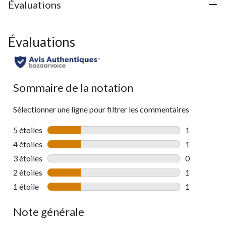
Évaluations
Évaluations
Sommaire de la notation
Sélectionner une ligne pour filtrer les commentaires
5 étoiles
étoiles
1
1 commentai
4 étoiles
étoiles
1
1 commentai
3 étoiles
étoiles
0
0 commentai
2 étoiles
étoiles
1
1 commentai
1 étoile
étoiles
1
1 commentai
Note générale