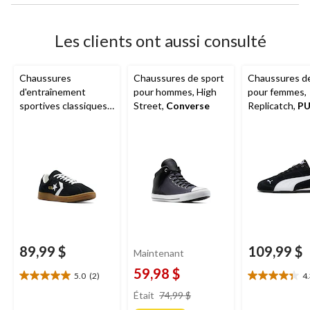
Les clients ont aussi consulté
Chaussures
Chaussures de sport
Chaussures de
d'entraînement
pour hommes, High
pour femmes,
sportives classiques
Street,
Converse
Replicatch,
P
pour hommes,
Converse
89,99 $
109,99 $
Maintenant
59,98 $
5.0
(2)
4
5.0
4.3
prix
étoile(s)
étoile(s)
Était
74,99 $
était
sur
sur