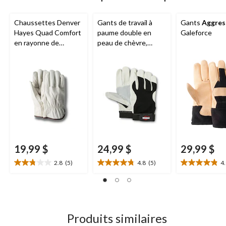
Chaussettes Denver
Gants de travail à
Gants
Aggres
Hayes Quad Comfort
paume double en
Galeforce
en rayonne de
peau de chèvre,
bambou, pour
Aggressor
, blanc
hommes, paquet de
2 paires
19,99 $
24,99 $
29,99 $
2.8
(5)
4.8
(5)
4
2.8
4.8
4.9
étoile(s)
étoile(s)
étoile(s)
sur
sur
sur
5.
5.
5.
5
5
9
évaluations
évaluations
évaluations
Produits similaires