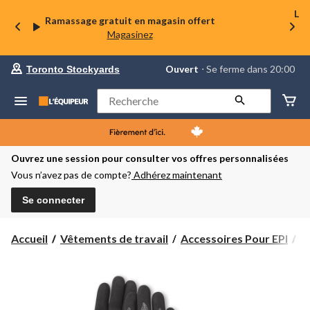
La 
Ramassage gratuit en magasin offert
Magasinez
votre
Ouvert
⋅ Se ferme dans 20:00
Toronto Stockyards
magasin
préféré
est
Rechercher
Toronto
Stockyards,
courament
Ouvert,
Se
Ouvrez une session pour consulter vos offres personnalisées
ferme
Vous n’avez pas de compte?
Adhérez maintenant
dans
à
20:00
Se connecter
cliquer
pour
changer
Accueil
Vêtements de travail
Accessoires Pour EPI
G