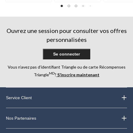
étoile(s)
étoile(s)
étoile(s)
sur
sur
sur
5.
5.
5.
2
7
28
évaluations
évaluations
évaluations
Ouvrez une session pour consulter vos offres
personnalisées
Se connecter
Vous n’avez pas d’identifiant Triangle ou de carte Récompenses
MD
Triangle
?
S’inscrire maintenant
Service Client
Nos Partenaires