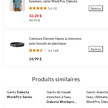
hommes, série WorkPro, Dakota
5.0
(1)
Aperçu
5.0
étoile(s)
32,24 $
sur
prix
42,99 $
5.
était
1
42,99 $
évaluation
Ceinture Denver Hayes à chevrons
avec boucle en plastique
Aperçu
3.6
(14)
3.6
étoile(s)
24,99 $
sur
5.
14
évaluations
Produits similaires
Gants
Dakota
Gants de travail
Gants étanch
WorkPro Series
étanches à l'eau,
l'eau, Ultimate
Dakota Workpro
WorkPro, Dak
Series