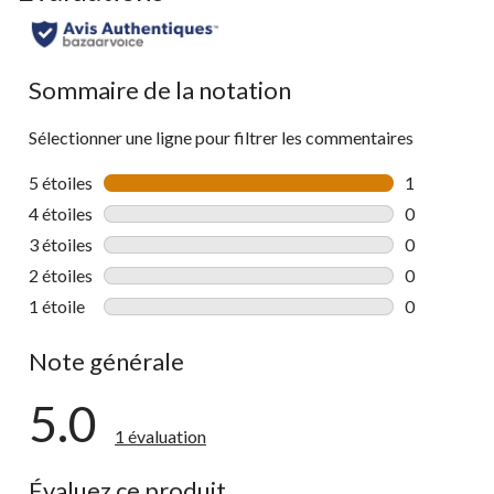
Sommaire de la notation
Sélectionner une ligne pour filtrer les commentaires
5 étoiles
étoiles
1
1 commentai
4 étoiles
étoiles
0
0 commentai
3 étoiles
étoiles
0
0 commentai
2 étoiles
étoiles
0
0 commentai
1 étoile
étoiles
0
0 commentai
Note générale
5.0
1 évaluation
Évaluez ce produit