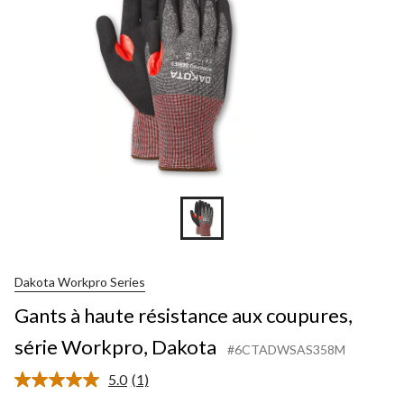
Dakota Workpro Series
Gants à haute résistance aux coupures,
série Workpro, Dakota
#6CTADWSAS358M
5.0
(1)
Lire
1