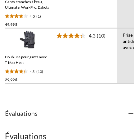
Gants étanches à l'eau,
vers
la
Ultimate, WorkPro, Dakota
même
4.0
(1)
page.
4.0
49,99 $
étoile(s)
sur
Prise
4.3
(10)
5.
Lire
antidér
les
1
avec écr
10
évaluation
commentaires.
Doublure pour gants avec
Lien
vers
T-Max Heat
la
4.3
(10)
même
4.3
page.
29,99 $
étoile(s)
sur
5.
10
évaluations
Évaluations
Évaluations