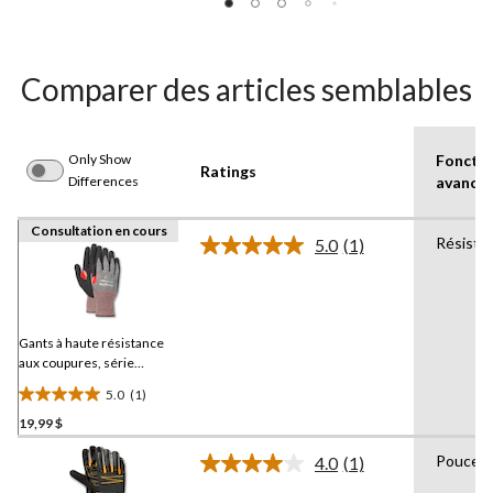
5.
25
évaluations
Comparer des articles semblables
Only Show
Fonctio
Ratings
Differences
avancé
Consultation en cours
Résista
5.0
(1)
Lire
1
commentaire.
Lien
vers
la
Gants à haute résistance
même
aux coupures, série
page.
Workpro, Dakota
5.0
(1)
5.0
19,99 $
étoile(s)
sur
Pouce r
4.0
(1)
5.
Lire
1
1