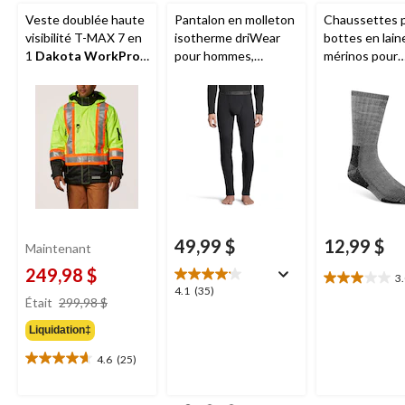
Veste doublée haute
Pantalon en molleton
Chaussettes 
visibilité T-MAX 7 en
isotherme driWear
bottes en lain
1
Dakota WorkPro
pour hommes,
mérinos pour
Series
, pour hommes
Dakota WorkPro
hommes,
Aggr
Series
paquet de 2 p
49,99 $
12,99 $
Maintenant
249,98 $
3
3.0
4.1
4.1
(35)
prix
étoile(s)
Était
299,98 $
étoile(s)
était
sur
sur
Liquidation‡
299,98 $
5.
5.
2
35
4.6
(25)
4.6
évaluations
évaluations
étoile(s)
sur