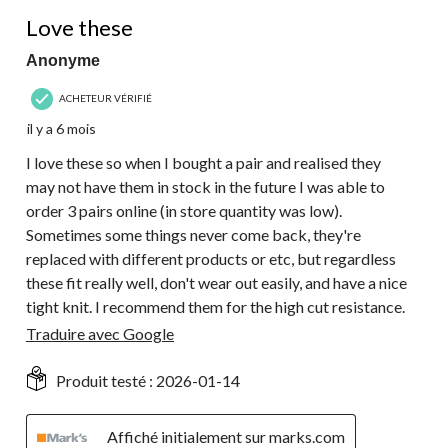
1
5 étoile(s) sur 5.
commentaire.
Love these
Anonyme
ACHETEUR VÉRIFIÉ
il y a 6 mois
I love these so when I bought a pair and realised they
may not have them in stock in the future I was able to
order 3 pairs online (in store quantity was low).
Sometimes some things never come back, they're
replaced with different products or etc, but regardless
these fit really well, don't wear out easily, and have a nice
tight knit. I recommend them for the high cut resistance.
Traduire avec Google
Produit testé :
2026-01-14
Affiché initialement sur marks.com