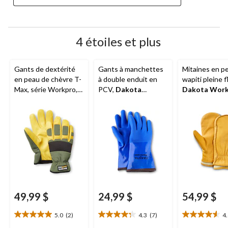
4 étoiles et plus
Gants de dextérité
Gants à manchettes
Mitaines en p
en peau de chèvre T-
à double enduit en
wapiti pleine f
Max, série Workpro,
PCV,
Dakota
Dakota Wor
Dakota
Workpro Series
Series
49,99 $
24,99 $
54,99 $
5.0
(2)
4.3
(7)
4
5.0
4.3
4.6