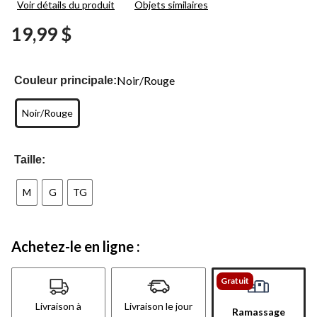
Voir détails du produit
Objets similaires
commentaire.
Lien
19,99 $
vers
la
même
page.
Noir/Rouge
Couleur principale:
Noir/Rouge
Taille:
M
G
TG
Achetez-le en ligne :
Gratuit
Livraison à
Livraison le jour
Ramassage