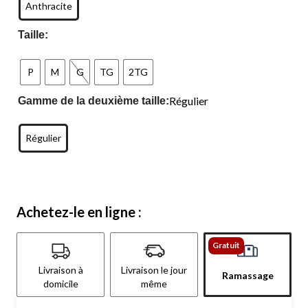
Anthracite
Taille:
P
M
G
TG
2TG
Régulier
Gamme de la deuxième taille:
Régulier
Achetez-le en ligne :
Gratuit
Livraison à
Livraison le jour
Ramassage
domicile
même