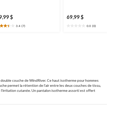
9,99 $
69,99 $
3.4
(7)
0.0
(0)
4
0.0
oile(s)
étoile(s)
r
sur
5.
aluations
te à double couche de WindRiver. Ce haut isotherme pour hommes
uche permet la rétention de l'air entre les deux couches de tissu,
 l'irritation cutanée. Un pantalon isotherme assorti est offert