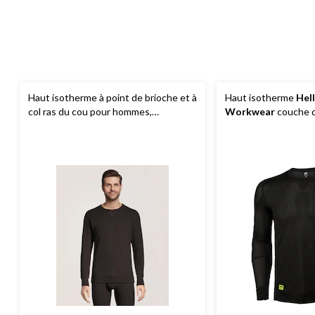
Haut isotherme à point de brioche et à
Haut isotherme
Hel
col ras du cou pour hommes,
Workwear
couche d
WindRiver
du cou et à manches
hommes, Lifa