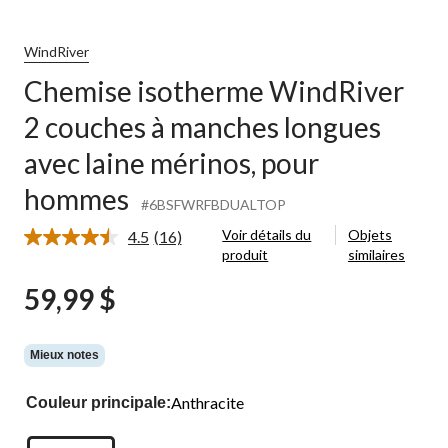
WindRiver
Chemise isotherme WindRiver
2 couches à manches longues
avec laine mérinos, pour
hommes
#6BSFWRFBDUALTOP
Voir détails du
Objets
4.5
(16)
Lire
produit
similaires
les
16
59,99 $
commentaires.
Lien
vers
la
même
Mieux notes
page.
Anthracite
Couleur principale: