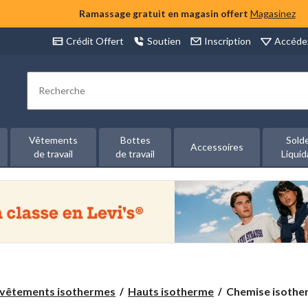
Ramassage gratuit en magasin offert
Magasinez
Accéde
Crédit Offert
Soutien
Inscription
Rechercher
Vêtements
Bottes
Sold
Accessoires
de travail
de travail
Liquid
Chemise
vêtements isothermes
Hauts isotherme
Chemise isother
isotherme