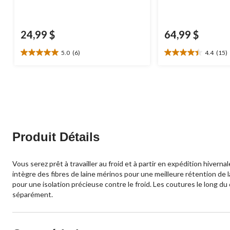
24,99 $
64,99 $
5.0
(6)
4.4
(15)
5.0
4.4
étoile(s)
étoile(s)
sur
sur
5.
5.
6
15
évaluations
évaluations
Produit Détails
Vous serez prêt à travailler au froid et à partir en expédition hi
intègre des fibres de laine mérinos pour une meilleure rétention de l
pour une isolation précieuse contre le froid. Les coutures le long du 
séparément.