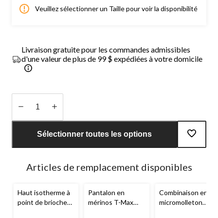
Veuillez sélectionner un Taille pour voir la disponibilité
Livraison gratuite pour les commandes admissibles
d'une valeur de plus de 99 $ expédiées à votre domicile
Quantité
mise
Sélectionner toutes les options
à
jour
à
Articles de remplacement disponibles
1
Haut isotherme à
Pantalon en
Combinaison en
point de brioche
mérinos T-Max
micromolleton
et à col ras du cou
Heat Flex pour
avec T-MAX pour