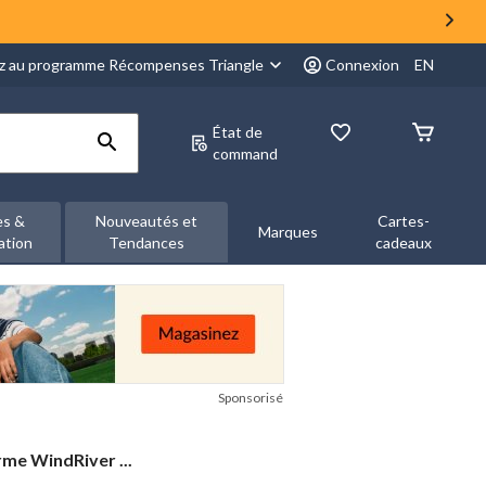
z au programme Récompenses Triangle
Connexion
EN
État de
command
es &
Nouveautés et
Cartes-
Marques
ation
Tendances
cadeaux
Sponsorisé
me WindRiver ...