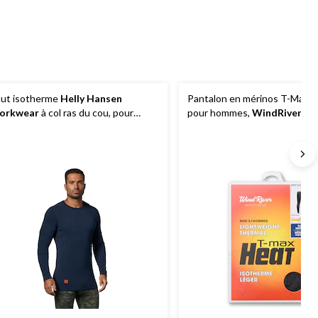
évaluations
évaluations
ut isotherme
Helly Hansen
Pantalon en mérinos T-Max H
orkwear
à col ras du cou, pour
pour hommes,
WindRiver
mmes, Lifa Max