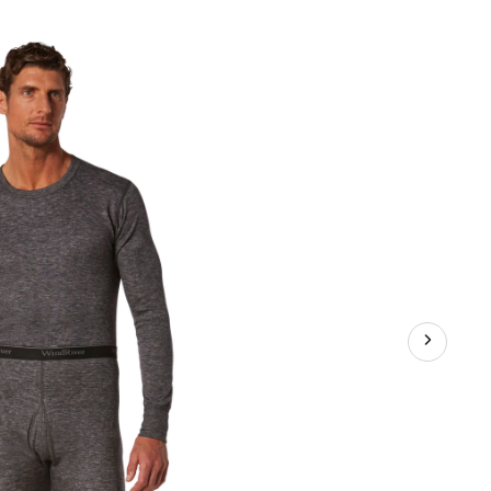
WindRiver
2 couches
à
manches
longues
avec
laine
mérinos,
pour
hommes