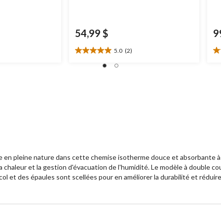
54,99 $
9
5.0
(2)
5.0
3.
étoile(s)
ét
sur
su
5.
5.
2
7
évaluations
év
vernale en pleine nature dans cette chemise isotherme douce et absorban
a chaleur et la gestion d'évacuation de l'humidité. Le modèle à double co
col et des épaules sont scellées pour en améliorer la durabilité et réduire