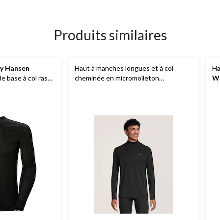
Produits similaires
ly Hansen
Haut à manches longues et à col
Ha
e base à col ras
cheminée en micromolleton
W
 longues, pour
extensible T-MAX HEAT pour
ho
hommes,
WindRiver