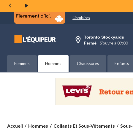
même
page.
Circulaires
Toronto Stockyards
votre
Fermé
⋅ S’ouvre à 09:00
magasin
préféré
est
Toronto
Femmes
Hommes
Chaussures
Enfants
Stockyards,
courament
Fermé,
S’ouvre
à
à
09:00
cliquer
pour
changer
Accueil
Hommes
Collants Et Sous-Vêtements
Sous-