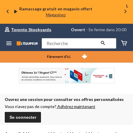
La 
Ramassage gratuit en magasin offert
Magasinez
votre
Ouvert
⋅ Se ferme dans 20:00
Toronto Stockyards
magasin
préféré
est
Rechercher
Toronto
Stockyards,
courament
Ouvert,
Se
ferme
dans
à
20:00
cliquer
pour
Ouvrez une session pour consulter vos offres personnalisées
changer
Vous n’avez pas de compte?
Adhérez maintenant
Se connecter