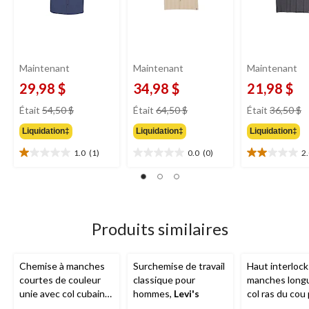
Maintenant
Maintenant
Maintenant
29,98 $
34,98 $
21,98 $
prix
prix
pr
Était
54,50 $
Était
64,50 $
Était
36,50 $
était
était
ét
Liquidation‡
Liquidation‡
Liquidation‡
54,50 $
64,50 $
3
1.0
(1)
0.0
(0)
2
1.0
0.0
2.0
étoile(s)
étoile(s)
étoile(s)
sur
sur
sur
5.
5.
5.
1
1
évaluation
évaluation
Produits similaires
Chemise à manches
Surchemise de travail
Haut interlock
courtes de couleur
classique pour
manches long
unie avec col cubain
hommes,
Levi's
col ras du cou
pour hommes,
Silver
hommes,
Den