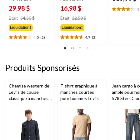
29,98 $
16,98 $
4
4.2
prix
prix
étoile(s)
Était
54,50 $
Était
32,50 $
était
était
sur
Liquidation‡
Liquidation‡
54,50 $
32,50 $
5.
5
4.0
(2)
4.7
(3)
4.0
4.7
évaluations
étoile(s)
étoile(s)
sur
sur
5.
5.
2
3
Produits Sponsorisés
évaluations
évaluations
Chemise western de
T-shirt graphique à
Jean cargo à 
Levi’s de coupe
manches courtes
ample pour h
classique à manches
pour hommes Levi's
578 Steel Clo
longues et en sergé
Levi's
de coton pour
hommes Barstow