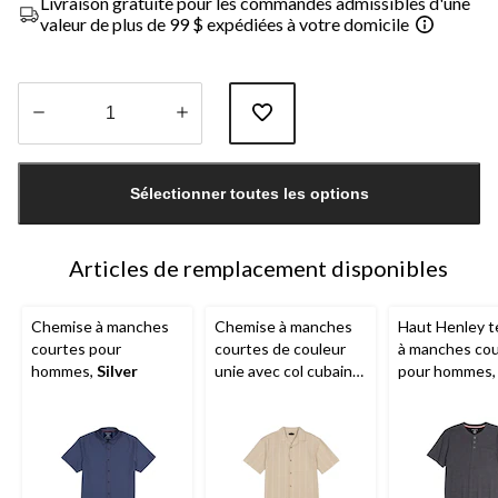
Livraison gratuite pour les commandes admissibles d'une
valeur de plus de 99 $ expédiées à votre domicile
Quantité
mise
Sélectionner toutes les options
à
jour
à
1
Articles de remplacement disponibles
Chemise à manches
Chemise à manches
Haut Henley t
courtes pour
courtes de couleur
à manches co
hommes,
Silver
unie avec col cubain
pour hommes
pour hommes,
Silver