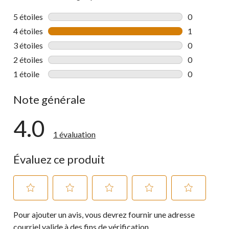
5 étoiles
étoiles
0
0 commentai
4 étoiles
étoiles
1
1 commentai
3 étoiles
étoiles
0
0 commentai
2 étoiles
étoiles
0
0 commentai
1 étoile
étoiles
0
0 commentai
Note générale
4.0
1 évaluation
Évaluez ce produit
Sélectionnez
Sélectionnez
Sélectionnez
Sélectionnez
Sélectionnez
Pour ajouter un avis, vous devrez fournir une adresse
pour
pour
pour
pour
pour
évaluer
évaluer
évaluer
évaluer
évaluer
courriel valide à des fins de vérification.