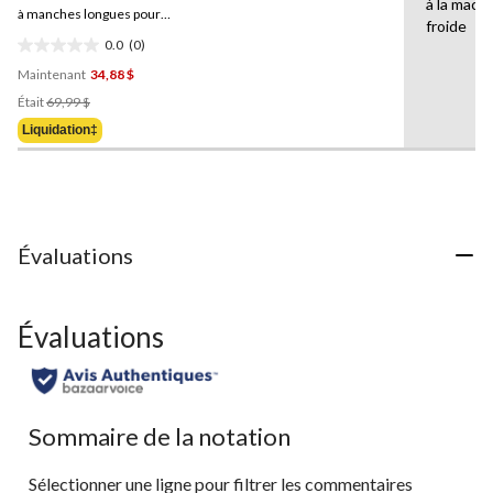
à la machi
Lien
à manches longues pour
froide
vers
hommes,
Denver Hayes
0.0
(0)
la
0.0
même
Maintenant
34,88 $
étoile(s)
page.
Prix
sur
Était
69,99 $
Était
5.
Liquidation‡
69,99 $
Évaluations
Évaluations
Sommaire de la notation
Sélectionner une ligne pour filtrer les commentaires