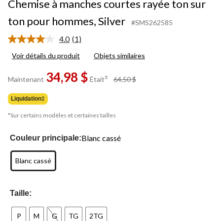
Chemise à manches courtes rayée ton sur
ton pour hommes, Silver
#SMS262585
4.0
(1)
Lire
1
Voir détails du produit
Objets similaires
commentaire.
Lien
34,98 $
vers
prix
±
Maintenant
Était
64,50 $
la
était
même
64,50 $
page.
Liquidation‡
*Sur certains modèles et certaines tailles
Blanc cassé
Couleur principale:
Blanc cassé
Taille:
P
M
G
TG
2TG