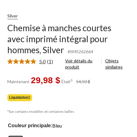
Silver
Chemise à manches courtes
avec imprimé intégral pour
hommes, Silver
#SMS262664
Voir détails du
Objets
5.0
(1)
Lire
produit
similaires
1
commentaire.
Lien
29,98 $
prix
±
Maintenant
Était
54,50 $
vers
était
la
54,50 $
même
page.
Liquidation‡
*Sur certains modèles et certaines tailles
Bleu
Couleur principale: