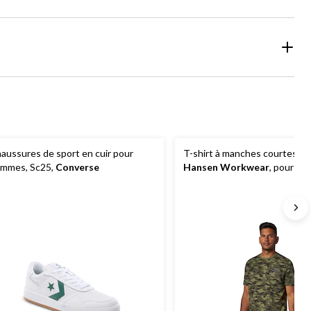
aussures de sport en cuir pour
T-shirt à manches courtes
He
mmes, Sc25,
Converse
Hansen Workwear
, pour h
Kensington