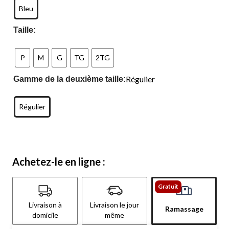
Bleu
Taille:
P
M
G
TG
2TG
Régulier
Gamme de la deuxième taille:
Régulier
Achetez-le en ligne :
Gratuit
Livraison à
Livraison le jour
Ramassage
domicile
même