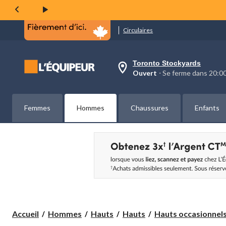
page.
Circulaires
Toronto Stockyards
votre
Ouvert
⋅ Se ferme dans 20:
magasin
préféré
est
Toronto
Femmes
Hommes
Chaussures
Enfants
Stockyards,
courament
Ouvert,
Se
ferme
dans
à
20:00
cliquer
pour
changer
Accueil
Hommes
Hauts
Hauts
Hauts occasionnel