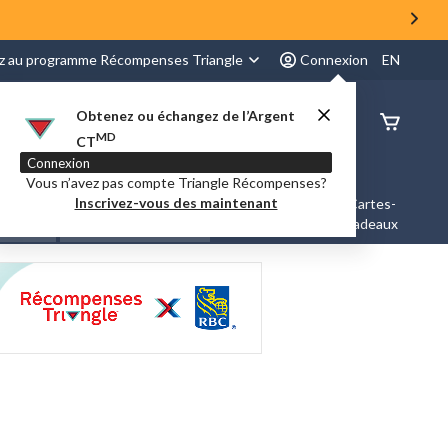
z au programme Récompenses Triangle
Connexion
EN
Obtenez ou échangez de l’Argent
État de
MD
CT
command
Connexion
Vous n’avez pas compte Triangle Récompenses?
Inscrivez-vous des maintenant
es &
Nouveautés et
Cartes-
Marques
ation
Tendances
cadeaux