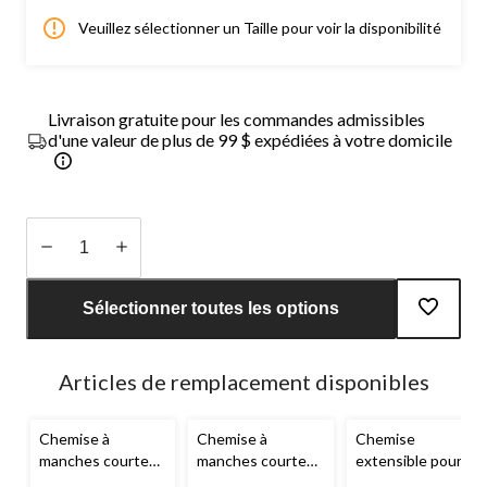
Veuillez sélectionner un Taille pour voir la disponibilité
Livraison gratuite pour les commandes admissibles
d'une valeur de plus de 99 $ expédiées à votre domicile
Quantité
mise
Sélectionner toutes les options
à
jour
à
Articles de remplacement disponibles
1
Chemise à
Chemise à
Chemise
manches courtes
manches courtes
extensible pour
pour hommes,
avec col cubain et
hommes,
Silver