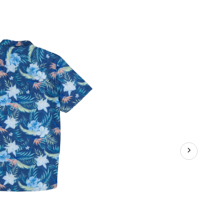
manches
courtes
avec
imprimé
intégral
pour
hommes,
Silver