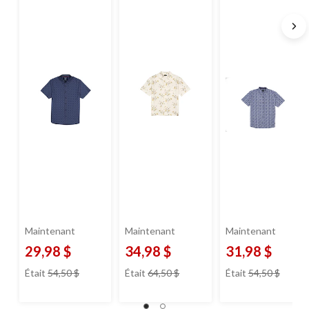
Silver
imprimé intégral
pour hommes,
Silver
Maintenant
Maintenant
Maintenant
29,98 $
34,98 $
31,98 $
prix
prix
prix
Était
54,50 $
Était
64,50 $
Était
54,50 $
était
était
était
54,50 $
64,50 $
54,50 