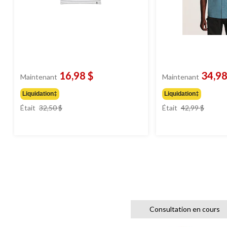
16,98 $
34,98
Maintenant
Maintenant
Liquidation‡
Liquidation‡
prix
prix
Était
32,50 $
Était
42,99 $
était
était
32,50 $
42,99 
Consultation en cours