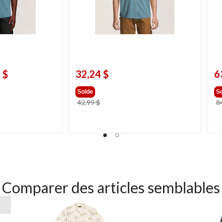
 $
32,24 $
6
Solde
S
prix
42,99 $
8
était
$
42,99 $
Comparer des articles semblables