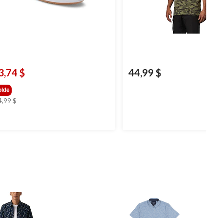
3,74 $
44,99 $
olde
prix
4,99 $
était
84,99 $