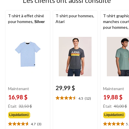
Les clients ont aussi consulté
T-shirt à effet chiné
T-shirt pour hommes,
T-shirt graphi
pour hommes,
Silver
Atari
manches cour
pour hommes,
Helly Hansen
29,99 $
Maintenant
Maintenant
16,98 $
19,88 $
4.5
(12)
4.5
prix
étoile(s)
Était
32,50 $
Était
40,00 $
était
sur
Liquidation‡
Liquidation‡
32,50 $
5.
12
4.7
(3)
5
4.7
5.0
évaluations