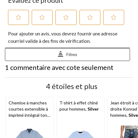
Évaluez ce produit
Sélectionnez
Sélectionnez
Sélectionnez
Sélectionnez
Sélectionnez
Pour ajouter un avis, vous devrez fournir une adresse
pour
pour
pour
pour
pour
évaluer
évaluer
évaluer
évaluer
évaluer
courriel valide à des fins de vérification.
l'article
l'article
l'article
l'article
l'article
à
à
à
à
à
Filtres
1
2
3
4
5
étoile.
étoiles.
étoiles.
étoiles.
étoiles.
1
1 commentaire avec cote seulement
Cette
Cette
Cette
Cette
Cette
à
action
action
action
action
action
0
ouvrira
ouvrira
ouvrira
ouvrira
ouvrira
à
4 étoiles et plus
le
le
le
le
le
1
formulaire
formulaire
formulaire
formulaire
formulaire
commentaire.
de
de
de
de
de
Chemise à manches
T-shirt à effet chiné
Jean étroit à 
soumission.
soumission.
soumission.
soumission.
soumission.
courtes extensible à
pour hommes,
Silver
droite Konrad
imprimé intégral ton
hommes,
Silve
sur ton pour hommes,
Silver