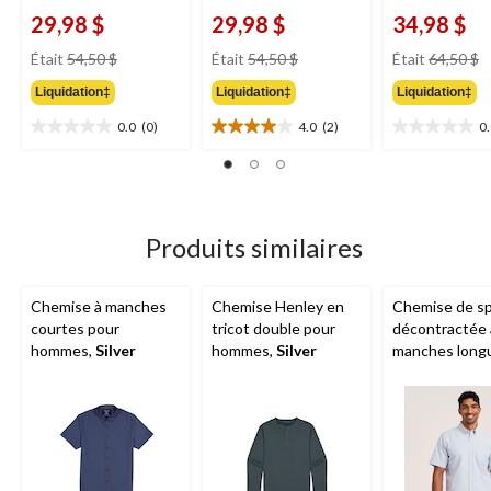
29,98 $
29,98 $
34,98 $
prix
prix
pr
Était
54,50 $
Était
54,50 $
Était
64,50 $
était
était
ét
Liquidation‡
Liquidation‡
Liquidation‡
54,50 $
54,50 $
6
0.0
(0)
4.0
(2)
0
0.0
4.0
0.0
étoile(s)
étoile(s)
étoile(s)
sur
sur
sur
5.
5.
5.
2
évaluations
Produits similaires
Chemise à manches
Chemise Henley en
Chemise de s
courtes pour
tricot double pour
décontractée 
hommes,
Silver
hommes,
Silver
manches long
pour hommes,
Denver Haye