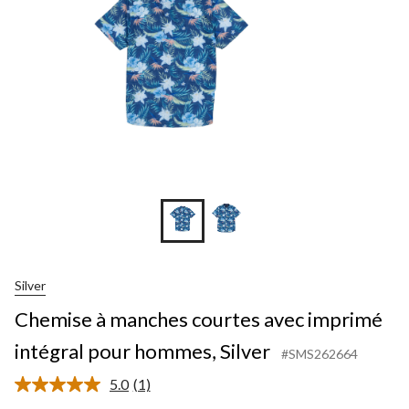
Silver
Chemise à manches courtes avec imprimé
intégral pour hommes, Silver
#SMS262664
5.0
(1)
Lire
1