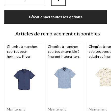
Quantité
mise
Sélectionner toutes les options
à
jour
à
1
Articles de remplacement disponibles
Chemise à manches
Chemise à manches
Chemise à ma
courtes pour
courtes extensible à
courtes avec c
hommes,
Silver
imprimé intégral ton
cubain et imp
sur ton pour hommes,
intégral pour
Silver
hommes,
Silve
Maintenant
Maintenant
Maintenant