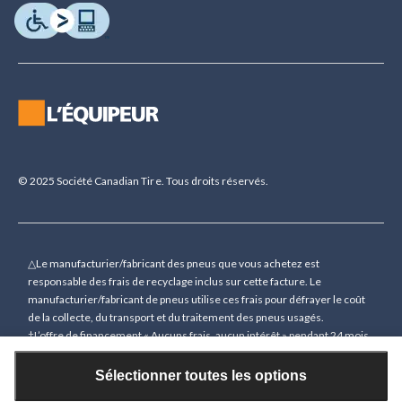
© 2025 Société Canadian Tire. Tous droits réservés.
△Le manufacturier/fabricant des pneus que vous achetez est
responsable des frais de recyclage inclus sur cette facture. Le
manufacturier/fabricant de pneus utilise ces frais pour défrayer le coût
de la collecte, du transport et du traitement des pneus usagés.
†L’offre de financement « Aucuns frais, aucun intérêt » pendant 24 mois
(sauf indication contraire) n’est accordée que sur demande sous
réserve d’une approbation de crédit préalable pour des achats de 150 $
Sélectionner toutes les options
(sauf indication contraire) ou plus (à l’exception des cartes-cadeaux)