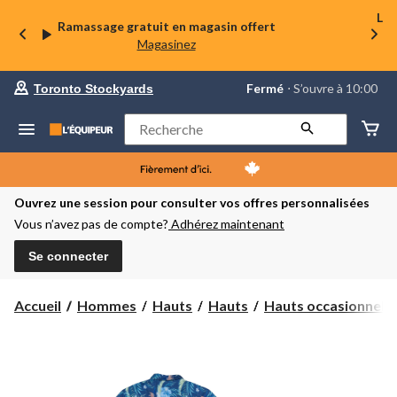
La 
Ramassage gratuit en magasin offert
Magasinez
votre
Fermé
⋅ S’ouvre à 10:00
Toronto Stockyards
magasin
préféré
est
Rechercher
Toronto
Stockyards,
courament
Fermé,
S’ouvre
Ouvrez une session pour consulter vos offres personnalisées
à
Vous n’avez pas de compte?
Adhérez maintenant
à
10:00
cliquer
Se connecter
pour
changer
Accueil
Hommes
Hauts
Hauts
Hauts occasionnels