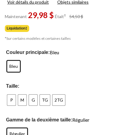
Voir détails du produit
Objets similaires
commentaire.
Lien
29,98 $
vers
prix
±
Maintenant
Était
54,50 $
la
était
même
54,50 $
page.
Liquidation‡
*Sur certains modèles et certaines tailles
Bleu
Couleur principale:
Bleu
Taille:
P
M
G
TG
2TG
Régulier
Gamme de la deuxième taille:
Régulier