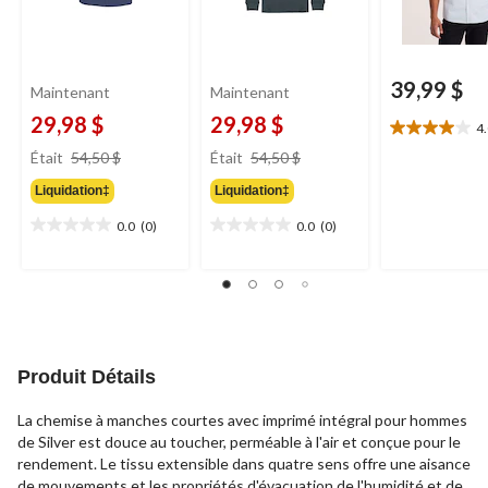
39,99 $
Maintenant
Maintenant
29,98 $
29,98 $
4
4.0
prix
prix
étoile(s)
Était
54,50 $
Était
54,50 $
était
était
sur
Liquidation‡
Liquidation‡
54,50 $
54,50 $
5.
9
0.0
(0)
0.0
(0)
0.0
0.0
évaluations
étoile(s)
étoile(s)
sur
sur
5.
5.
Produit Détails
La chemise à manches courtes avec imprimé intégral pour hommes
de Silver est douce au toucher, perméable à l'air et conçue pour le
rendement. Le tissu extensible dans quatre sens offre une aisance
de mouvements et les propriétés d'évacuation de l'humidité et de