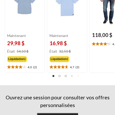
118,00 $
Maintenant
Maintenant
29,98 $
16,98 $
4
4.2
prix
prix
étoile(s)
Était
54,50 $
Était
32,50 $
était
était
sur
Liquidation‡
Liquidation‡
54,50 $
32,50 $
5.
5
4.0
(2)
4.7
(3)
4.0
4.7
évaluations
étoile(s)
étoile(s)
sur
sur
5.
5.
2
3
évaluations
évaluations
Ouvrez une session pour consulter vos offres
personnalisées