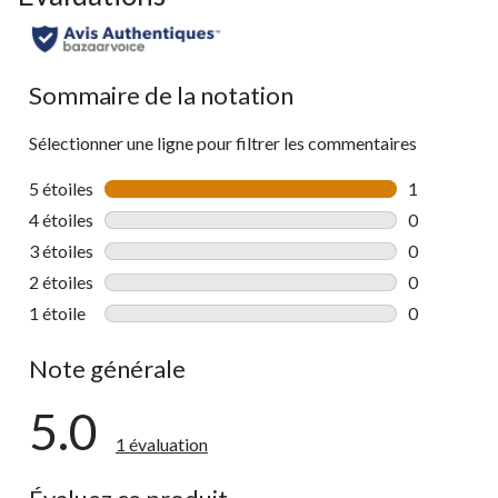
Sommaire de la notation
Sélectionner une ligne pour filtrer les commentaires
5 étoiles
étoiles
1
1 commentai
4 étoiles
étoiles
0
0 commentai
3 étoiles
étoiles
0
0 commentai
2 étoiles
étoiles
0
0 commentai
1 étoile
étoiles
0
0 commentai
Note générale
5.0
1 évaluation