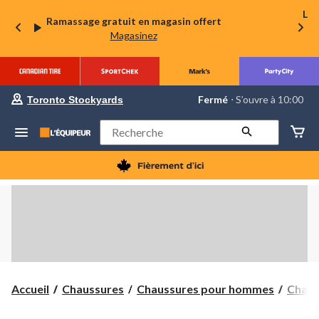
La 
Ramassage gratuit en magasin offert
Magasinez
votre
Fermé
⋅ S’ouvre à 10:00
Toronto Stockyards
magasin
préféré
est
Rechercher
Toronto
Stockyards,
courament
Fermé,
S’ouvre
à
à
10:00
cliquer
pour
changer
Accueil
Chaussures
Chaussures pour hommes
Chaus