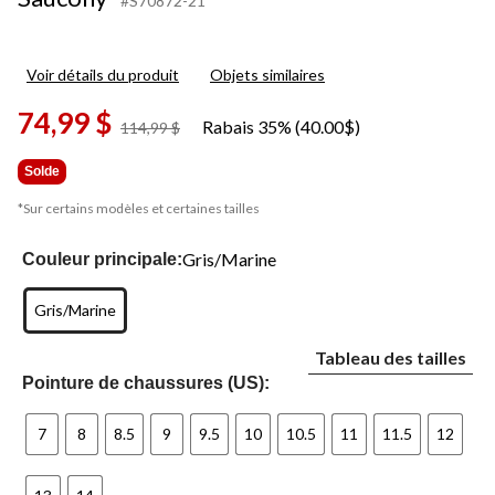
#S70872-21
Voir détails du produit
Objets similaires
74,99 $
Rabais 35% (40.00$)
prix
114,99 $
était
114,99 $
Solde
*Sur certains modèles et certaines tailles
Gris/Marine
Couleur principale:
Gris/Marine
Tableau des tailles
Pointure de chaussures (US):
7
8
8.5
9
9.5
10
10.5
11
11.5
12