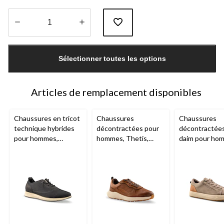
Quantité
mise
Sélectionner toutes les options
à
jour
à
1
Articles de remplacement disponibles
Chaussures en tricot
Chaussures
Chaussures
technique hybrides
décontractées pour
décontractée
pour hommes,
hommes, Thetis,
daim pour ho
Edinburgh,
Denver
Denver Hayes
Ruxton,
Denv
Hayes
Hayes