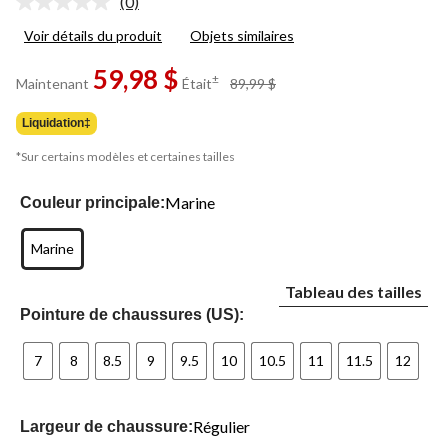
(0)
Aucune
cote
Voir détails du produit
Objets similaires
pour
ce
59,98 $
produit.
prix
±
Maintenant
Était
89,99 $
Lien
était
vers
89,99 $
la
Liquidation‡
même
page.
*Sur certains modèles et certaines tailles
Marine
Couleur principale:
Marine
Tableau des tailles
Pointure de chaussures (US):
7
8
8.5
9
9.5
10
10.5
11
11.5
12
Régulier
Largeur de chaussure: