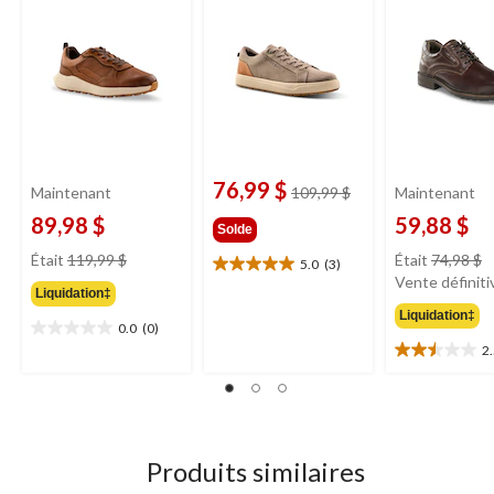
Hayes
76,99 $
prix
Maintenant
109,99 $
Maintenant
était
89,98 $
59,88 $
Solde
109,99 $
prix
pr
Était
119,99 $
Était
74,98 $
5.0
(3)
5.0
était
ét
Vente définiti
étoile(s)
Liquidation‡
119,99 $
7
sur
Liquidation‡
0.0
(0)
5.
0.0
2
3
étoile(s)
2.5
évaluations
sur
étoile(s)
5.
sur
5.
4
évaluations
Produits similaires