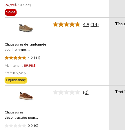
page.
Prix
76,99 $
109,99 $
étoile(s)
Était
sur
Solde
109,99 $
5.
Tissu ma
4.9
(14)
Lire
les
14
commentaires.
Chaussures de randonnée
Lien
vers
pour hommes,
la
Momentum,
WindRiver
4.9
(14)
même
4.9
page.
Maintenant
89,98 $
étoile(s)
Prix
sur
Était
109,98 $
Était
5.
Liquidation‡
109,98 $
14
évaluations
Textile
(0)
Aucune
cote
pour
ce
Chaussures
produit.
Lien
décontractées pour
vers
hommes, Thetis,
Denver
0.0
(0)
la
Hayes
0.0