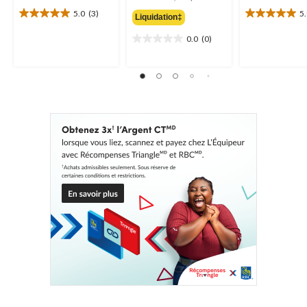
était
5.0
(3)
5
Liquidation‡
5.0
5.0
119,99 $
étoile(s)
étoile(s)
0.0
(0)
0.0
sur
sur
étoile(s)
5.
5.
sur
3
3
5.
évaluations
évaluations