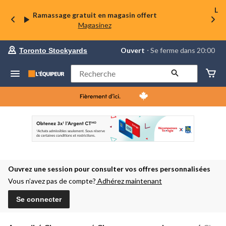
La 
Ramassage gratuit en magasin offert
Magasinez
votre
Ouvert
⋅ Se ferme dans 20:00
Toronto Stockyards
magasin
préféré
est
Rechercher
Toronto
Stockyards,
courament
Ouvert,
Se
ferme
dans
à
20:00
cliquer
pour
Ouvrez une session pour consulter vos offres personnalisées
changer
Vous n’avez pas de compte?
Adhérez maintenant
Se connecter