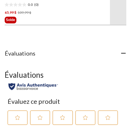
vers
Rhodes,
Denver Hayes
-
0.0
(0)
la
pointure large
0.0
même
Prix
65,99 $
109,99 $
étoile(s)
page.
Était
sur
Solde
109,99 $
5.
Évaluations
Évaluations
Évaluez ce produit
Sélectionnez
Sélectionnez
Sélectionnez
Sélectionnez
Sélectionnez