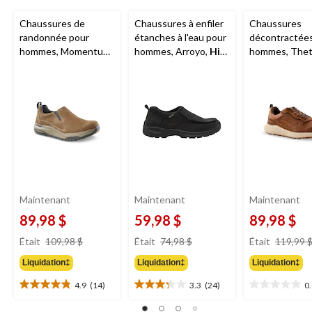
Chaussures de
Chaussures à enfiler
Chaussures
randonnée pour
étanches à l'eau pour
décontractée
hommes, Momentum,
hommes, Arroyo,
Hi-
hommes, Thet
WindRiver
Tec
Denver Haye
Maintenant
Maintenant
Maintenant
89,98 $
59,98 $
89,98 $
prix
prix
Était
109,98 $
Était
74,98 $
Était
119,99 
était
était
Liquidation‡
Liquidation‡
Liquidation‡
109,98 $
74,98 $
4.9
(14)
3.3
(24)
0
4.9
3.3
0.0
étoile(s)
étoile(s)
étoile(s)