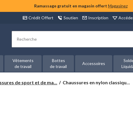
Ramassage gratuit en magasin offert
Magasinez
Accéde
Crédit Offert
Soutien
Inscription
Rechercher
Vêtements
Bottes
Sold
Accessoires
de travail
de travail
Liquid
Chaussures
sures de sport et de ma...
Chaussures en nylon classiqu...
en
nylon
classiques
pour
femmes,
Reebok