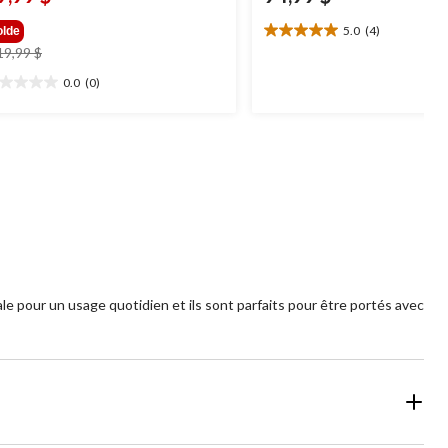
5.0
(4)
olde
5.0
prix
19,99 $
étoile(s)
était
sur
0.0
(0)
0
119,99 $
5.
oile(s)
4
r
évaluations
 pour un usage quotidien et ils sont parfaits pour être portés avec