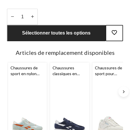
Quantité
mise
Sélectionner toutes les options
à
jour
à
Articles de remplacement disponibles
1
Chaussures de
Chaussures
Chaussures de
sport en nylon
classiques en
sport pour
classiques pour
nylon pour
femmes, Court
femmes,
Reebok
hommes,
Reebok
Advance,
Reebok