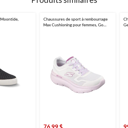
 Moontide,
Chaussures de sport à rembourrage
Ch
Max Cushioning pour femmes, Go
Ge
Walk,
Skechers
76,99 $
9