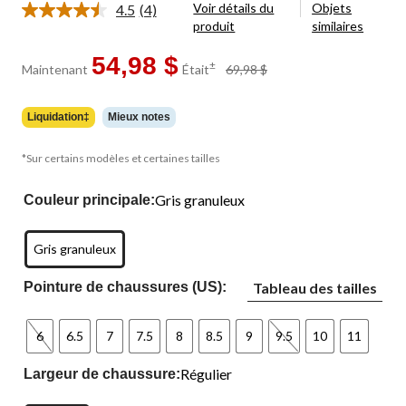
Voir détails du
Objets
4.5
(4)
Lire
produit
similaires
les
4
commentaires.
54,98 $
prix
±
Maintenant
Était
69,98 $
Lien
était
vers
69,98 $
la
même
Liquidation‡
Mieux notes
page.
*Sur certains modèles et certaines tailles
Gris granuleux
Couleur principale:
Gris granuleux
Pointure de chaussures (US):
Tableau des tailles
6
6.5
7
7.5
8
8.5
9
9.5
10
11
Régulier
Largeur de chaussure: