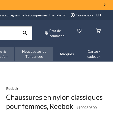
z au programme Récompenses Triangle
Connexion
EN
État de
command
es &
Nouveautés et
Cartes-
Marques
ation
Tendances
cadeaux
Reebok
Chaussures en nylon classiques
pour femmes, Reebok
#100230800