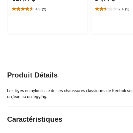
4.5
(2)
2.4
(5)
4.5
2.4
étoile(s)
étoile(s)
sur
sur
5.
5.
2
5
évaluations
évaluations
Produit Détails
Les tiges en nylon lisse de ces chaussures classiques de Reebok so
un jean ou un legging.
Caractéristiques