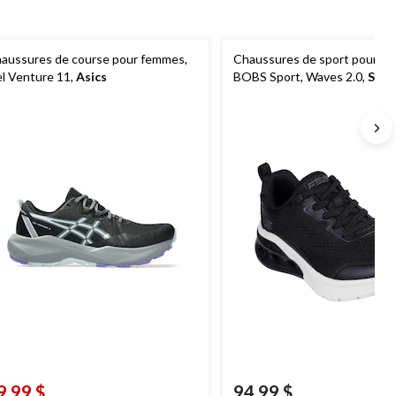
aussures de course pour femmes,
Chaussures de sport pour f
l Venture 11,
Asics
BOBS Sport, Waves 2.0,
Skec
9,99 $
94,99 $