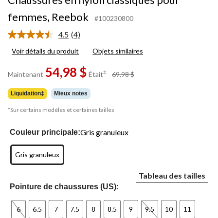
femmes, Reebok
#100230800
4.5
(4)
Lire
les
Voir détails du produit
Objets similaires
4
commentaires.
54,98 $
Lien
prix
±
Maintenant
Était
69,98 $
vers
était
la
69,98 $
même
Liquidation‡
Mieux notes
page.
*Sur certains modèles et certaines tailles
Gris granuleux
Couleur principale:
Gris granuleux
Tableau des tailles
Pointure de chaussures (US):
6
6.5
7
7.5
8
8.5
9
9.5
10
11