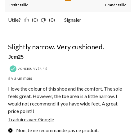
Petite taille
Grande taille
Utile?
(0)
(0)
Signaler
4 étoile(s) sur 5.
Slightly narrow. Very cushioned.
Jcm25
ACHETEUR VÉRIFIÉ
il y a un mois
I love the colour of this shoe and the comfort. The sole
feels great. However, the toe area is a little narrow. I
would not recommend if you have wide feet. A great
price point!!
Traduire avec Google
Non, Je ne recommande pas ce produit.