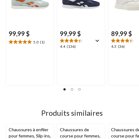
99,99 $
99,99 $
89,99 $
5.0
(1)
5.0
4.4
4.3
4.4
(136)
4.3
(36)
étoile(s)
étoile(s)
étoile(s)
sur
sur
sur
5.
5.
5.
1
136
36
évaluation
évaluations
évaluations
Produits similaires
Chaussures à enfiler
Chaussures de
Chaussures d
pour femmes, Slip-ins,
course pour femmes,
course pour f