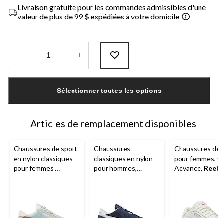
Livraison gratuite pour les commandes admissibles d'une
valeur de plus de 99 $ expédiées à votre domicile
Quantité
mise
Sélectionner toutes les options
à
jour
à
1
Articles de remplacement disponibles
Chaussures de sport
Chaussures
Chaussures de
en nylon classiques
classiques en nylon
pour femmes,
pour femmes,
pour hommes,
Advance,
Ree
Reebok
Reebok