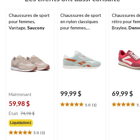
Chaussures de sport
Chaussures de sport
Chaussures de
pour femmes,
en nylon classiques
rétro pour fe
Vantage,
Saucony
pour femmes,
Braylee,
Denv
Reebok
Hayes
99,99 $
69,99 $
Maintenant
59,98 $
5.0
(1)
5
5.0
5.0
prix
étoile(s)
étoile(s)
Était
74,98 $
était
sur
sur
Liquidation‡
74,98 $
5.
5.
1
1
5.0
(1)
5.0
évaluation
évaluation