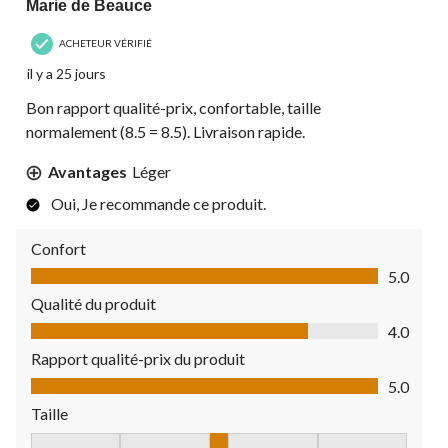
Marie de Beauce
ACHETEUR VÉRIFIÉ
il y a 25 jours
Bon rapport qualité-prix, confortable, taille
normalement (8.5 = 8.5). Livraison rapide.
Avantages
Léger
Oui, Je recommande ce produit.
Confort
Confort, 5.0 sur 5
5.0
Qualité du produit
Qualité du produit, 4.0 sur 5
4.0
Rapport qualité-prix du produit
Rapport qualité-prix du produit, 5.0 sur 5
5.0
Taille
Taille, 3 sur 5, où 1 est égal à Petite taille et 5 est égal à Grande