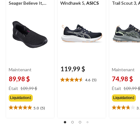
Seager Believe It,
Windhawk 5,
ASICS
Trail Scout 3,
Skechers
119,99 $
Maintenant
Maintenant
89,98 $
74,98 $
4.6
(5)
4.6
prix
étoile(s)
Était
109,99 $
Était
109,99 
était
sur
Liquidation‡
Liquidation‡
109,99 $
5.
5
5.0
(5)
3
5.0
3.8
évaluations
étoile(s)
étoile(s)
sur
sur
5.
5.
5
21