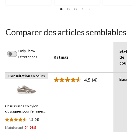
étoile(s)
sur
5.
1
évaluation
Comparer des articles semblables
Only Show
Style
Differences
Ratings
de
coupe
Consultation en cours
Basse
4.5
(4)
Lire
les
4
commentaires.
Lien
vers
Chaussures en nylon
la
classiques pour femmes,
même
Reebok
page.
4.5
(4)
4.5
Maintenant
54,98 $
étoile(s)