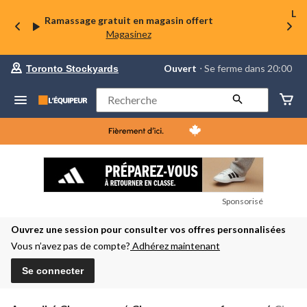
La 
Ramassage gratuit en magasin offert
Magasinez
votre
Ouvert
⋅ Se ferme dans 20:00
Toronto Stockyards
magasin
préféré
est
Rechercher
Toronto
Stockyards,
courament
Ouvert,
Se
ferme
dans
à
20:00
Sponsorisé
cliquer
pour
Ouvrez une session pour consulter vos offres personnalisées
changer
Vous n’avez pas de compte?
Adhérez maintenant
Se connecter