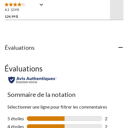
la
Runner 15,
Saucony
même
4.2
(239)
4.2
page.
étoile(s)
124,99 $
sur
5.
239
évaluations
Évaluations
Évaluations
Sommaire de la notation
Sélectionner une ligne pour filtrer les commentaires
5 étoiles
étoiles
2
2 commentai
4 étoiles
étoiles
2