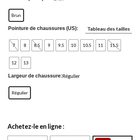
Brun
Pointure de chaussures (US):
Tableau des tailles
7
8
8.5
9
9.5
10
10.5
11
11.5
12
13
Régulier
Largeur de chaussure:
Régulier
Achetez-le en ligne :