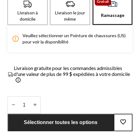
Gratuit
Livraison à
Livraison le jour
Ramassage
domicile
même
Veuillez sélectionner un Pointure de chaussures (US)
pour voir la disponibilité
Livraison gratuite pour les commandes admissibles
d'une valeur de plus de 99 $ expédiées à votre domicile
Quantité
mise
Sélectionner toutes les options
à
jour