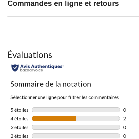
Commandes en ligne et retours
Évaluations
Sommaire de la notation
Sélectionner une ligne pour filtrer les commentaires
5 étoiles
étoiles
0
0 comme
4 étoiles
étoiles
2
2 comme
3 étoiles
étoiles
0
0 comme
2 étoiles
étoiles
0