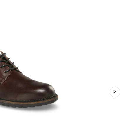
cuir
pour
hommes,
Corwen,
Denver
Hayes