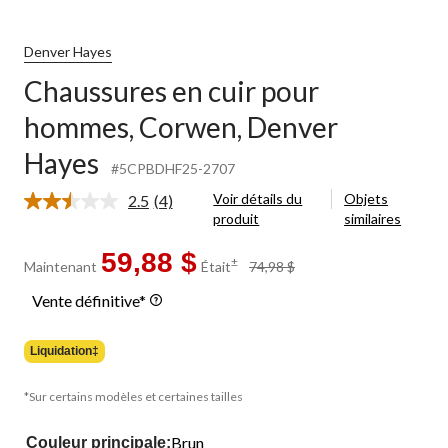
Denver Hayes
Chaussures en cuir pour
hommes, Corwen, Denver
Hayes
#5CPBDHF25-2707
Voir détails du
Objets
2.5
(4)
Lire
produit
similaires
les
4
commentaires.
59,88 $
prix
±
Maintenant
Était
74,98 $
Lien
était
vers
Vente définitive*
74,98 $
la
même
page.
Liquidation‡
*Sur certains modèles et certaines tailles
Brun
Couleur principale: