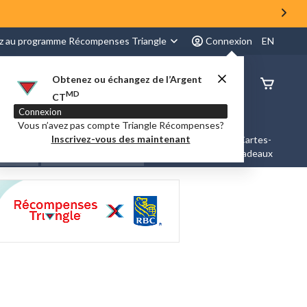
z au programme Récompenses Triangle
Connexion
EN
Obtenez ou échangez de l’Argent
État de
MD
CT
command
Connexion
Vous n’avez pas compte Triangle Récompenses?
Inscrivez-vous des maintenant
es &
Nouveautés et
Cartes-
Marques
ation
Tendances
cadeaux