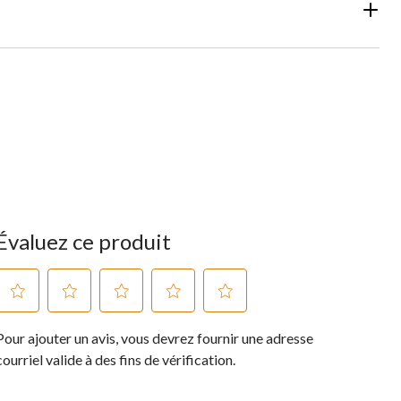
Évaluez ce produit
Sélectionnez
Sélectionnez
Sélectionnez
Sélectionnez
Sélectionnez
Pour ajouter un avis, vous devrez fournir une adresse
pour
pour
pour
pour
pour
évaluer
évaluer
évaluer
évaluer
évaluer
courriel valide à des fins de vérification.
l'article
l'article
l'article
l'article
l'article
à
à
à
à
à