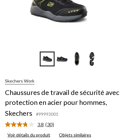
+2
Skechers Work
Chaussures de travail de sécurité avec
protection en acier pour hommes,
Skechers
#99993001
3.8
(30)
Lire
les
Voir détails du produit
Objets similaires
30