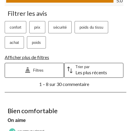
5.0
Filtrer les avis
confort
prix
sécurité
poids du tissu
achat
poids
Afficher plus de filtres
Trier par
Filtres
Les plus récents
1
1 – 8 sur 30 commentaire
à
8
sur
30
4 étoile(s) sur 5.
commentaire.
Bien comfortable
On aime