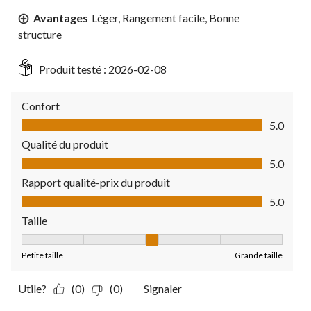
Avantages
Léger, Rangement facile, Bonne
structure
Produit testé :
2026-02-08
Confort
Confort, 5.0 sur 5
5.0
Qualité du produit
Qualité du produit, 5.0 sur 5
5.0
Rapport qualité-prix du produit
Rapport qualité-prix du produit, 5.0 sur 5
5.0
Taille
Taille, 3 sur 5, où 1 est égal à Petite taille et 5 est égal à Grande
Petite taille
Grande taille
Utile?
(0)
(0)
Signaler