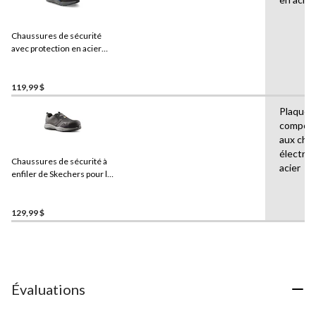
Chaussures de sécurité
avec protection en acier
pour hommes,
Skechers
Work
119,99 $
Plaque 
composi
aux cho
électri
Chaussures de sécurité à
acier
enfiler de Skechers pour le
travail avec protection en
acier et en composite, pour
hommes
129,99 $
Évaluations