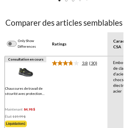
Comparer des articles semblables
Only Show
Caracté
Ratings
Differences
CSA
Consultation en cours
Embout 
3.8
(30)
Lire
de class
les
d’acier,
30
commentaires.
chocs
Lien
électri
vers
Chaussures de travail de
acier
la
sécurité avec protection
même
en acier pour hommes,
page.
Skechers
Maintenant
84,98 $
Prix
Était
119,99 $
Était
Liquidation‡
119,99 $