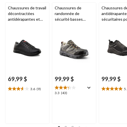
Chaussures de travail
Chaussures de
Chaussures de
décontractées
randonnée de
antidérapante
antidérapantes et
sécurité basses
sécuritaires p
non sécuritaires
Aggressor
à
hommes, Dako
Aggressor
à lacets et
protection en acier,
FRESHTECH pour
pour hommes
hommes
69,99 $
99,99 $
99,99 $
3.6
(9)
5
3.6
5.0
3.3
3.3
(43)
étoile(s)
étoile(s)
étoile(s)
sur
sur
sur
5.
5.
5.
9
7
43
évaluations
évaluations
évaluations