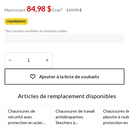
commentaires.
84,98 $
Lien
prix
±
Maintenant
Était
119,99 $
vers
était
la
119,99 $
même
Liquidation‡
page.
*Sur certains modèles et certaines tailles
Quantité
mise
Ajouter à la liste de souhaits
à
jour
à
Articles de remplacement disponibles
1
Chaussures de
Chaussures de travail
Chaussures de
sécurité avec
antidérapantes
planche à roul
protection en acier
Skechers à
protection en 
pour hommes,
protection en acier et
pour hommes,