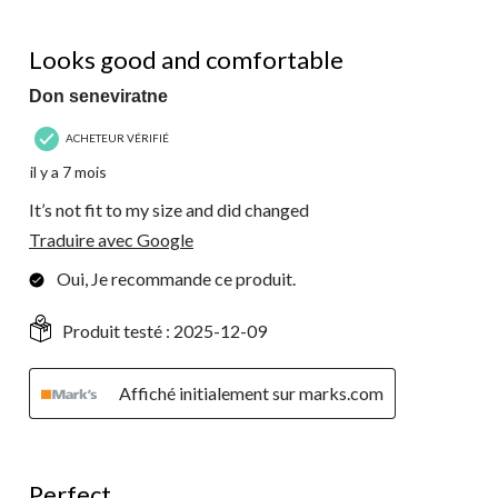
4 étoile(s) sur 5.
Looks good and comfortable
Don seneviratne
ACHETEUR VÉRIFIÉ
il y a 7 mois
It’s not fit to my size and did changed
Traduire avec Google
Oui, Je recommande ce produit.
Produit testé :
2025-12-09
Affiché initialement sur marks.com
5 étoile(s) sur 5.
Perfect