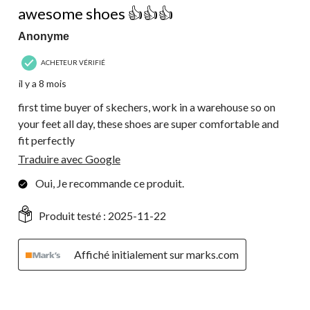
awesome shoes 👍👍👍
Anonyme
ACHETEUR VÉRIFIÉ
il y a 8 mois
first time buyer of skechers, work in a warehouse so on
your feet all day, these shoes are super comfortable and
fit perfectly
Traduire avec Google
Oui, Je recommande ce produit.
Produit testé :
2025-11-22
Affiché initialement sur marks.com
5 étoile(s) sur 5.