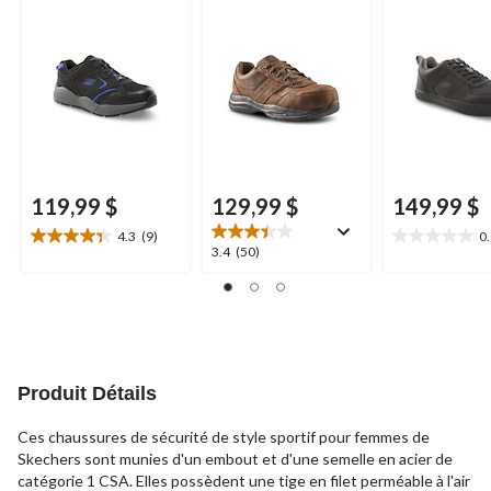
Skechers Work
en composite, pour
Skechers Wo
hommes
119,99 $
129,99 $
149,99 $
4.3
(9)
0
4.3
0.0
3.4
3.4
(50)
étoile(s)
étoile(s)
étoile(s)
sur
sur
sur
5.
5.
5.
9
50
évaluations
évaluations
Produit Détails
Ces chaussures de sécurité de style sportif pour femmes de
Skechers sont munies d'un embout et d'une semelle en acier de
catégorie 1 CSA. Elles possèdent une tige en filet perméable à l'air