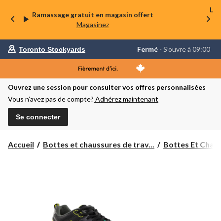
La 
Ramassage gratuit en magasin offert
Magasinez
votre
Fermé
⋅ S’ouvre à 09:00
Toronto Stockyards
magasin
préféré
est
Toronto
Ouvrez une session pour consulter vos offres personnalisées
Stockyards,
courament
Vous n’avez pas de compte?
Adhérez maintenant
Fermé,
S’ouvre
Se connecter
à
à
09:00
cliquer
Accueil
Bottes et chaussures de trav...
Bottes Et Chaus
pour
changer