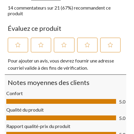
14 commentateurs sur 21 (67%) recommandent ce
produit
Évaluez ce produit
Sélectionnez
Sélectionnez
Sélectionnez
Sélectionnez
Sélectionnez
Pour ajouter un avis, vous devrez fournir une adresse
pour
pour
pour
pour
pour
évaluer
évaluer
évaluer
évaluer
évaluer
courriel valide à des fins de vérification.
l'article
l'article
l'article
l'article
l'article
à
à
à
à
à
Notes moyennes des clients
1
2
3
4
5
étoile.
étoiles.
étoiles.
étoiles.
étoiles.
Confort
Cette
Cette
Cette
Cette
Cette
Confort, 5.0 sur 5
action
action
action
action
action
5.0
ouvrira
ouvrira
ouvrira
ouvrira
ouvrira
Qualité du produit
le
le
le
le
le
Qualité du produit, 5.0 sur 5
formulaire
formulaire
formulaire
formulaire
formulaire
5.0
de
de
de
de
de
Rapport qualité-prix du produit
soumission.
soumission.
soumission.
soumission.
soumission.
Rapport qualité-prix du produit, 5.0 sur 5