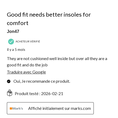
4 étoile(s) sur 5.
Good fit needs better insoles for
comfort
Jon47
ACHETEUR VÉRIFIÉ
il y a 5 mois
They are not cushioned well inside but over all they are a
good fit and do the job
Traduire avec Google
Oui, Je recommande ce produit.
Produit testé :
2026-02-21
Affiché initialement sur marks.com