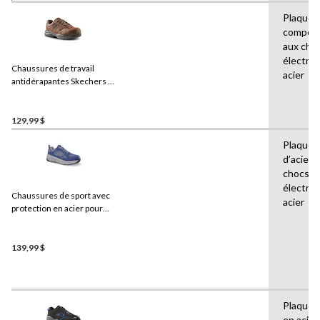
Plaque 
composi
aux cho
électri
Chaussures de travail
acier
antidérapantes Skechers à
protection en acier et en
composite, pour hommes
129,99 $
Plaques
d’acier,
chocs
électri
Chaussures de sport avec
acier
protection en acier pour
hommes, Skechers
139,99 $
Plaques 
en acier