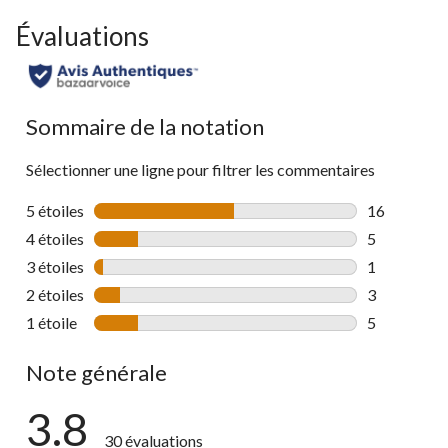
Évaluations
Sommaire de la notation
Sélectionner une ligne pour filtrer les commentaires
5 étoiles
étoiles
16
16 commenta
4 étoiles
étoiles
5
5 commentai
3 étoiles
étoiles
1
1 commentai
2 étoiles
étoiles
3
3 commentai
1 étoile
étoiles
5
5 commentai
Note générale
3.8
30 évaluations