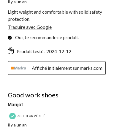
il y a un an
Light weight and comfortable with solid safety
protection.
Traduire avec Google
Oui, Je recommande ce produit.
Produit testé :
2024-12-12
Affiché initialement sur marks.com
5 étoile(s) sur 5.
Good work shoes
Manjot
ACHETEUR VÉRIFIÉ
il y a un an