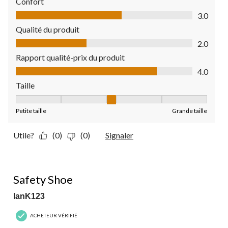
Confort
Confort, 3.0 sur 5
3.0
Qualité du produit
Qualité du produit, 2.0 sur 5
2.0
Rapport qualité-prix du produit
Rapport qualité-prix du produit, 4.0 sur 5
4.0
Taille
Taille, 3 sur 5, où 1 est égal à Petite taille et 5 est égal à Grande
Petite taille
Grande taille
Utile?
(0)
(0)
Signaler
5 étoile(s) sur 5.
Safety Shoe
IanK123
ACHETEUR VÉRIFIÉ