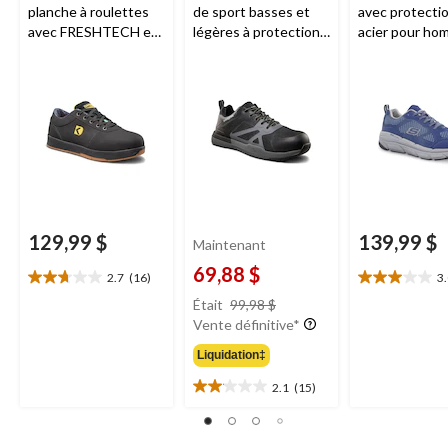
planche à roulettes
de sport basses et
avec protecti
avec FRESHTECH et
légères à protection
acier pour ho
protection en acier
en composite pour
Skechers
pour hommes,
hommes,
Dakota
Dakota WorkPro
Workpro Series
Series
129,99 $
139,99 $
Maintenant
69,88 $
2.7
(16)
3
2.7
3.0
prix
étoile(s)
étoile(s)
Était
99,98 $
était
sur
sur
Vente définitive*
99,98 $
5.
5.
Liquidation‡
16
15
évaluations
évaluations
2.1
(15)
2.1
étoile(s)
sur