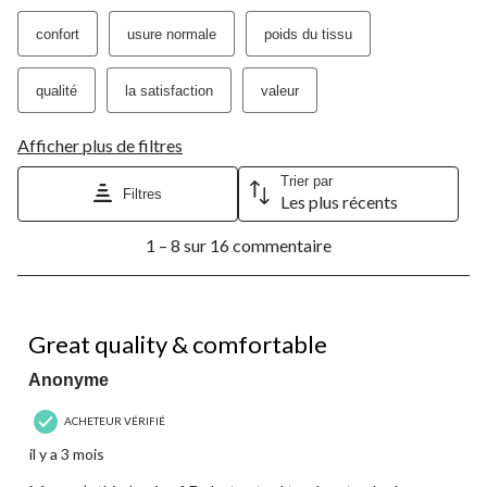
confort
usure normale
poids du tissu
qualité
la satisfaction
valeur
Afficher plus de filtres
Trier par
Filtres
Les plus récents
1
1 – 8 sur 16 commentaire
à
8
sur
16
5 étoile(s) sur 5.
commentaire.
Great quality & comfortable
Anonyme
ACHETEUR VÉRIFIÉ
il y a 3 mois