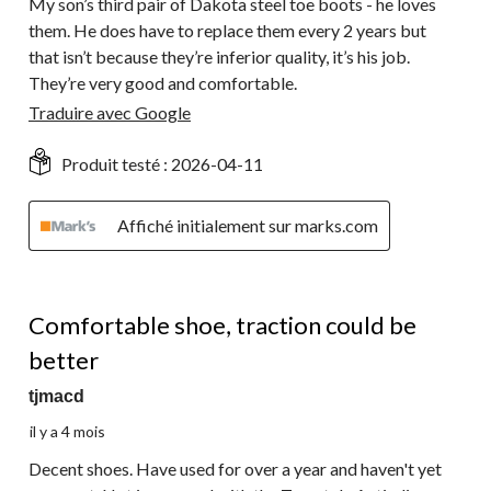
My son’s third pair of Dakota steel toe boots - he loves
them. He does have to replace them every 2 years but
that isn’t because they’re inferior quality, it’s his job.
They’re very good and comfortable.
Traduire avec Google
Produit testé :
2026-04-11
Affiché initialement sur marks.com
4 étoile(s) sur 5.
Comfortable shoe, traction could be
better
tjmacd
il y a 4 mois
Decent shoes. Have used for over a year and haven't yet