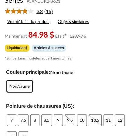
Series
#5ANDDK2-3621
3.8
(16)
Lire
les
Voir détails du produit
Objets similaires
16
commentaires.
84,98 $
Lien
prix
±
Maintenant
Était
129,99 $
vers
était
la
129,99 $
même
Liquidation‡
Articles à succès
page.
*Sur certains modèles et certaines tailles
Noir/Jaune
Couleur principale:
Noir/Jaune
Pointure de chaussures (US):
7
7.5
8
8.5
9
9.5
10
10.5
11
12