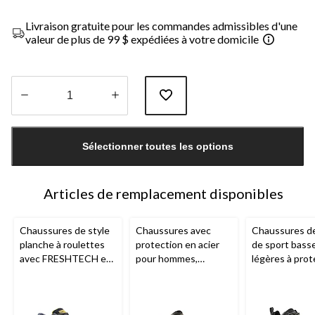
Livraison gratuite pour les commandes admissibles d'une
valeur de plus de 99 $ expédiées à votre domicile
Quantité
mise
Sélectionner toutes les options
à
jour
à
1
Articles de remplacement disponibles
Chaussures de style
Chaussures avec
Chaussures de 
planche à roulettes
protection en acier
de sport bass
avec FRESHTECH et
pour hommes,
légères à prot
protection en acier
WorkPro, Dakota
en composite 
pour hommes,
hommes,
Dak
Dakota WorkPro
Workpro Seri
Series