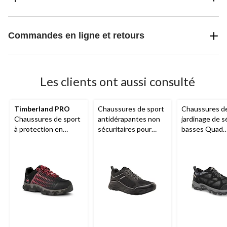
Commandes en ligne et retours
Les clients ont aussi consulté
Timberland PRO
Chaussures de sport
Chaussures d
Chaussures de sport
antidérapantes non
jardinage de s
à protection en
sécuritaires pour
basses Quad
aluminium et en
hommes, Dakota
Comfort avec 
composite pour
en composite 
femmes, Powertrain
protecteur en
Sport
aluminium pou
hommes, Dako