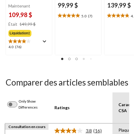
99,99 $
139,99 $
Maintenant
109,98 $
5.0
(7)
4
5.0
4.9
prix
étoile(s)
étoile(s)
Était
149,99 $
était
sur
sur
Liquidation‡
149,99 $
5.
5.
7
16
évaluations
évaluations
4.0
4.0
(76)
étoile(s)
sur
5.
76
évaluations
Comparer des articles semblables
Only Show
Caracté
Differences
Ratings
CSA
Consultation en cours
Plaques 
3.8
(16)
Lire