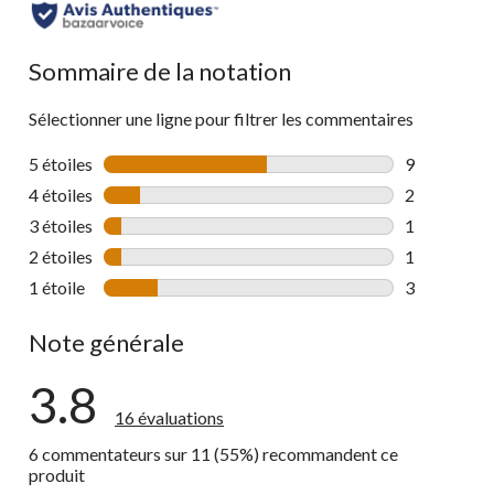
Sommaire de la notation
Sélectionner une ligne pour filtrer les commentaires
5 étoiles
étoiles
9
9 commentai
4 étoiles
étoiles
2
2 commentai
3 étoiles
étoiles
1
1 commentai
2 étoiles
étoiles
1
1 commentai
1 étoile
étoiles
3
3 commentai
Note générale
3.8
16 évaluations
6 commentateurs sur 11 (55%) recommandent ce
produit