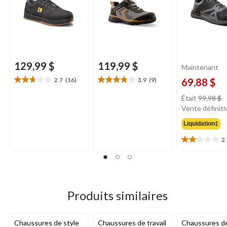
129,99 $
119,99 $
Maintenant
2.7
(16)
3.9
(9)
69,88 $
2.7
3.9
étoile(s)
étoile(s)
pr
Était
99,98 $
sur
sur
ét
Vente définiti
5.
5.
9
16
9
Liquidation‡
évaluations
évaluations
2
2.1
étoile(s)
sur
5.
15
évaluations
Produits similaires
Chaussures de style
Chaussures de travail
Chaussures de