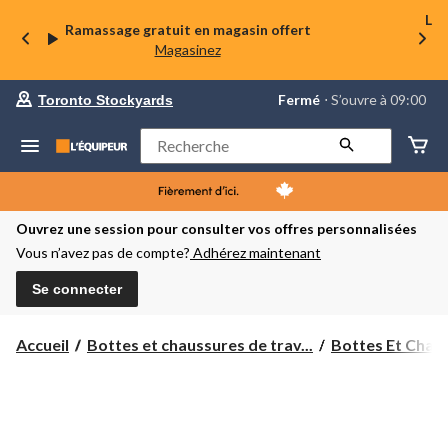
La 
Ramassage gratuit en magasin offert
Magasinez
votre
Fermé
⋅ S’ouvre à 09:00
Toronto Stockyards
magasin
préféré
est
Rechercher
Toronto
Stockyards,
courament
Fermé,
S’ouvre
Ouvrez une session pour consulter vos offres personnalisées
à
Vous n’avez pas de compte?
Adhérez maintenant
à
09:00
cliquer
Se connecter
pour
changer
Accueil
Bottes et chaussures de trav...
Bottes Et Chaus