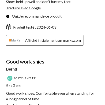
Shoes held up well and don't hurt my feet.
Traduire avec Google
Oui, Je recommande ce produit.
Produit testé :
2024-06-03
Affiché initialement sur marks.com
5 étoile(s) sur 5.
Good work shies
Bernd
ACHETEUR VÉRIFIÉ
il y a 2 ans
Good work shoes. Comfortable even when standing for
a long period of time