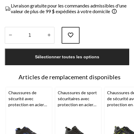
Livraison gratuite pour les commandes admissibles d'une
valeur de plus de 99 $ expédiées à votre domicile
Quantité
mise
Sélectionner toutes les options
à
jour
à
1
Articles de remplacement disponibles
Chaussures de
Chaussures de sport
Chaussures de 
sécurité avec
sécuritaires avec
de sécurité a
protection en acier
protection en acier
protection en 
pour hommes,
pour hommes,
pour hommes,
Skechers Work
Skechers Work
Skechers