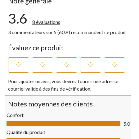
Note générale
3.6
8 évaluations
3 commentateurs sur 5 (60%) recommandent ce produit
Évaluez ce produit
Sélectionnez
Sélectionnez
Sélectionnez
Sélectionnez
Sélectionnez
Pour ajouter un avis, vous devrez fournir une adresse
pour
pour
pour
pour
pour
évaluer
évaluer
évaluer
évaluer
évaluer
courriel valide à des fins de vérification.
l'article
l'article
l'article
l'article
l'article
à
à
à
à
à
Notes moyennes des clients
1
2
3
4
5
étoile.
étoiles.
étoiles.
étoiles.
étoiles.
Confort
Cette
Cette
Cette
Cette
Cette
Confort, 5.0 sur 5
action
action
action
action
action
5.0
ouvrira
ouvrira
ouvrira
ouvrira
ouvrira
Qualité du produit
le
le
le
le
le
Qualité du produit, 5.0 sur 5