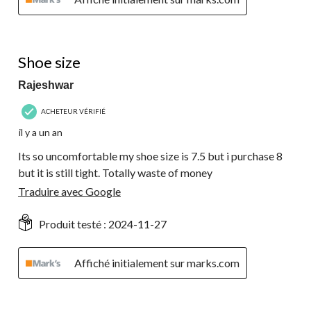
1 étoile(s) sur 5.
Shoe size
Rajeshwar
ACHETEUR VÉRIFIÉ
il y a un an
Its so uncomfortable my shoe size is 7.5 but i purchase 8
but it is still tight. Totally waste of money
Traduire avec Google
Produit testé :
2024-11-27
Affiché initialement sur marks.com
5 étoile(s) sur 5.