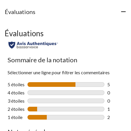
évaluations
Évaluations
Évaluations
Sommaire de la notation
Sélectionner une ligne pour filtrer les commentaires
5 étoiles
étoiles
5
5 commentai
4 étoiles
étoiles
0
0 commentai
3 étoiles
étoiles
0
0 commentai
2 étoiles
étoiles
1
1 commentai
1 étoile
étoiles
2
2 commentai