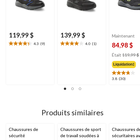
119,99 $
139,99 $
Maintenant
4.3
(9)
4.0
(1)
84,98 $
4.3
4.0
étoile(s)
étoile(s)
Était
119,99 $
sur
sur
5.
5.
Liquidation‡
9
1
évaluations
évaluation
3.8
3.8
(30)
étoile(s)
sur
5.
30
évaluations
Produits similaires
Chaussures de
Chaussures de sport
Chaussures de
sécurité
de travail soudées à
sécuritaires a