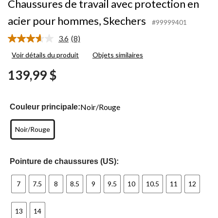
Chaussures de travail avec protection en
acier pour hommes, Skechers
#99999401
3.6
(8)
Lire
les
Voir détails du produit
Objets similaires
8
commentaires.
139,99 $
Lien
vers
la
même
page.
Noir/Rouge
Couleur principale:
Noir/Rouge
Pointure de chaussures (US):
7
7.5
8
8.5
9
9.5
10
10.5
11
12
13
14