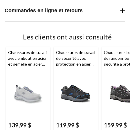
Commandes en ligne et retours
Les clients ont aussi consulté
Chaussures de travail
Chaussures de travail
Chaussures b
avec embout en acier
de sécurité avec
de randonnée
et semelle en acier
protection en acier
sécurité à pro
pour femmes,
pour femmes,
en aluminium 
Skechers Work
Skechers
composite po
femmes,
Dako
WorkPro Ser
139,99 $
119,99 $
159,99 $