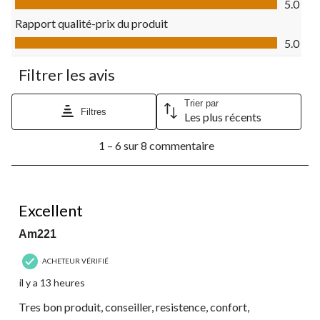
formulaire
formulaire
formulaire
formulaire
formulaire
5.0
de
de
de
de
de
Rapport qualité-prix du produit
soumission.
soumission.
soumission.
soumission.
soumission.
Rapport qualité-prix du produit, 5.0 sur 5
5.0
Filtrer les avis
Trier par
Filtres
Les plus récents
1
1 – 6 sur 8 commentaire
à
6
sur
8
5 étoile(s) sur 5.
commentaire.
Excellent
Am221
ACHETEUR VÉRIFIÉ
il y a 13 heures
Tres bon produit, conseiller, resistence, confort,