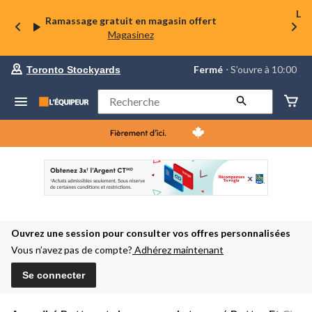
La 
Ramassage gratuit en magasin offert
Magasinez
votre
Fermé
⋅ S’ouvre à 10:00
Toronto Stockyards
magasin
préféré
est
Rechercher
Toronto
Stockyards,
courament
Fermé,
S’ouvre
à
à
10:00
cliquer
pour
changer
Ouvrez une session pour consulter vos offres personnalisées
Vous n’avez pas de compte?
Adhérez maintenant
Se connecter