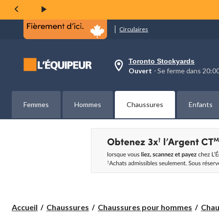
la
même
page.
Circulaires
Toronto Stockyards
votre
Ouvert
⋅ Se ferme dans 20:
magasin
préféré
est
Toronto
Femmes
Hommes
Chaussures
Enfants
Stockyards,
courament
Ouvert,
Se
ferme
dans
à
20:00
cliquer
pour
changer
Accueil
Chaussures
Chaussures pour hommes
Chau