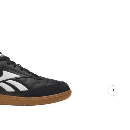
sport
pour
hommes,
Finale,
Reebok