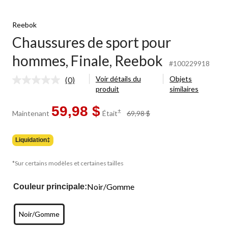
Reebok
Chaussures de sport pour
hommes, Finale, Reebok
#100229918
Voir détails du
Objets
(0)
Aucune
produit
similaires
cote
pour
ce
59,98 $
prix
±
Maintenant
Était
69,98 $
produit.
était
Lien
69,98 $
vers
la
Liquidation‡
même
page.
*Sur certains modèles et certaines tailles
Noir/Gomme
Couleur principale:
Noir/Gomme