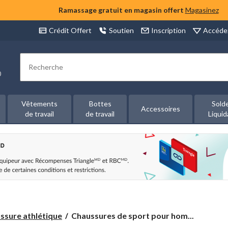
Ramassage gratuit en magasin offert
Magasinez
Accéde
Crédit Offert
Soutien
Inscription
Rechercher
00
Vêtements
Bottes
Sold
Accessoires
de travail
de travail
Liquid
Chaussures
ssure athlétique
Chaussures de sport pour hom...
de