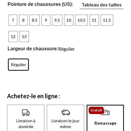
Pointure de chaussures (US):
Tableau des tailles
7
8
8.5
9
9.5
10
10.5
11
11.5
12
13
Régulier
Largeur de chaussure:
Régulier
Achetez-le en ligne :
Gratuit
Livraison à
Livraison le jour
Ramassage
domicile
même