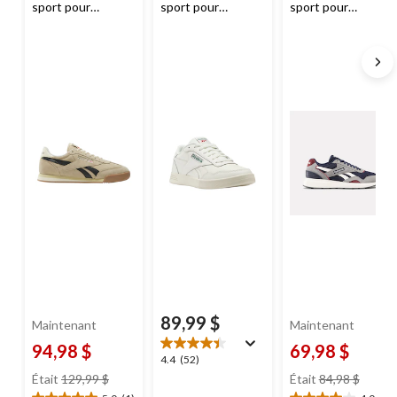
sport pour
sport pour
sport pour
hommes, Campio
hommes, Court
hommes, GL1100,
XT,
Reebok
Advance,
Reebok
Reebok
89,99 $
Maintenant
Maintenant
94,98 $
69,98 $
4.4
4.4
(52)
prix
prix
étoile(s)
Était
129,99 $
Était
84,98 $
était
était
sur