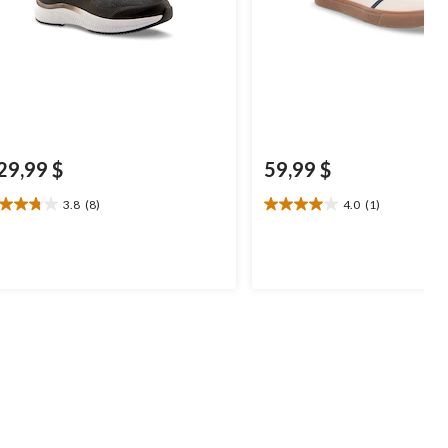
29,99 $
59,99 $
3.8
(8)
4.0
(1)
8
4.0
oile(s)
étoile(s)
r
sur
5.
1
aluations
évaluation