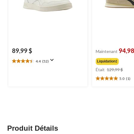
89,99 $
94,98
Maintenant
4.4
(52)
Liquidation‡
4.4
prix
étoile(s)
Était
129,99 $
était
sur
5.0
(1)
129,9
5.
5.0
52
étoile(s)
évaluations
sur
5.
1
évaluation
Produit Détails