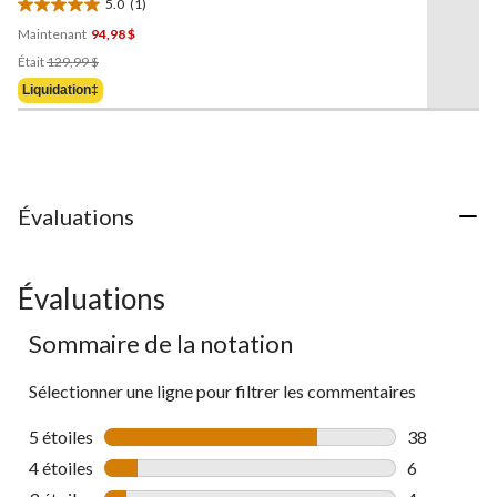
5.0
(1)
page.
5.0
Maintenant
94,98 $
étoile(s)
Prix
sur
Était
129,99 $
Était
5.
Liquidation‡
129,99 $
1
évaluation
Évaluations
Évaluations
Sommaire de la notation
Sélectionner une ligne pour filtrer les commentaires
5 étoiles
étoiles
38
38 commenta
4 étoiles
étoiles
6
6 commentai