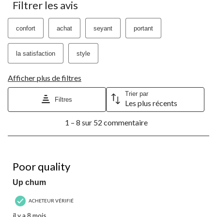
Filtrer les avis
1
2
3
4
5
étoile.
étoiles.
étoiles.
étoiles.
étoiles.
Cette
Cette
Cette
Cette
Cette
confort
achat
seyant
portant
action
action
action
action
action
ouvrira
ouvrira
ouvrira
ouvrira
ouvrira
le
le
le
le
le
la satisfaction
style
formulaire
formulaire
formulaire
formulaire
formulaire
de
de
de
de
de
Afficher plus de filtres
soumission.
soumission.
soumission.
soumission.
soumission.
Trier par
Filtres
Les plus récents
1
1 – 8 sur 52 commentaire
à
8
sur
52
1 étoile(s) sur 5.
commentaire.
Poor quality
Up chum
ACHETEUR VÉRIFIÉ
il y a 8 mois