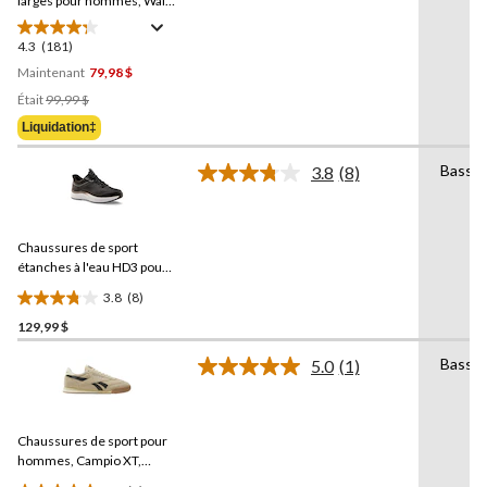
vers
larges pour hommes, Walk
la
Ultra 7 DMX,
Reebok
même
4.3
(181)
4.3
page.
étoile(s)
Maintenant
79,98 $
sur
Prix
Était
99,99 $
5.
Était
Liquidation‡
181
99,99 $
évaluations
Basse
3.8
(8)
Lire
les
8
commentaires.
Chaussures de sport
Lien
vers
étanches à l'eau HD3 pour
la
hommes,
Denver Hayes
3.8
(8)
même
3.8
page.
129,99 $
étoile(s)
sur
Basse
5.0
(1)
5.
Lire
1
8
commentaire.
évaluations
Lien
Chaussures de sport pour
vers
la
hommes, Campio XT,
même
Reebok