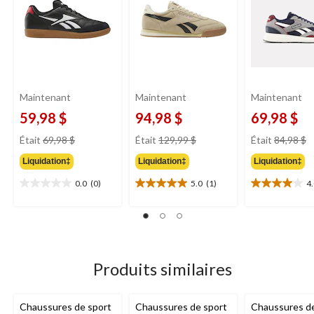
Maintenant
Maintenant
Maintenant
59,98 $
94,98 $
69,98 $
prix
prix
pr
Était
69,98 $
Était
129,99 $
Était
84,98 $
était
était
ét
Liquidation‡
Liquidation‡
Liquidation‡
69,98 $
129,99 $
8
0.0
(0)
5.0
(1)
4
0.0
5.0
4.0
étoile(s)
étoile(s)
étoile(s)
sur
sur
sur
5.
5.
5.
1
4
évaluation
évaluations
Produits similaires
Chaussures de sport
Chaussures de sport
Chaussures de