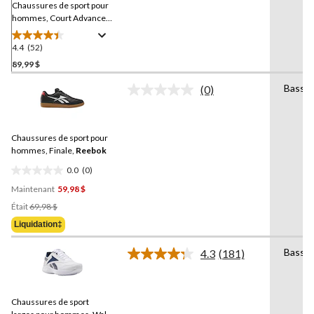
vers
Chaussures de sport pour
la
hommes, Court Advance,
même
Reebok
page.
4.4
(52)
4.4
étoile(s)
89,99 $
sur
Basse
(0)
5.
Aucune
52
cote
pour
évaluations
ce
Chaussures de sport pour
produit.
Lien
hommes, Finale,
Reebok
vers
0.0
(0)
la
0.0
même
Maintenant
59,98 $
étoile(s)
page.
Prix
sur
Était
69,98 $
Était
5.
Liquidation‡
69,98 $
Basse
4.3
(181)
Lire
les
181
commentaires.
Chaussures de sport
Lien