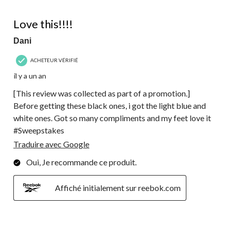
5 étoile(s) sur 5.
Love this!!!!
Dani
ACHETEUR VÉRIFIÉ
il y a un an
[This review was collected as part of a promotion.]
Before getting these black ones, i got the light blue and
white ones. Got so many compliments and my feet love it
#Sweepstakes
Traduire avec Google
Oui, Je recommande ce produit.
Affiché initialement sur reebok.com
5 étoile(s) sur 5.