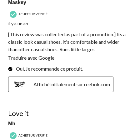
Maskey
ACHETEUR VÉRIFIÉ
il y a un an
[This review was collected as part of a promotion.] Its a
classic look casual shoes. It's comfortable and wider
than other casual shoes. Runs little larger.
Traduire avec Google
Oui, Je recommande ce produit.
Affiché initialement sur reebok.com
5 étoile(s) sur 5.
Love it
Mh
ACHETEUR VÉRIFIÉ