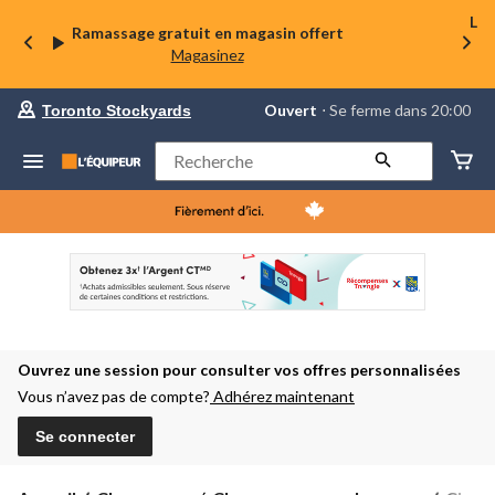
La 
Ramassage gratuit en magasin offert
Magasinez
votre
Ouvert
⋅ Se ferme dans 20:00
Toronto Stockyards
magasin
préféré
est
Rechercher
Toronto
Stockyards,
courament
Ouvert,
Se
ferme
dans
à
20:00
cliquer
pour
Ouvrez une session pour consulter vos offres personnalisées
changer
Vous n’avez pas de compte?
Adhérez maintenant
Se connecter