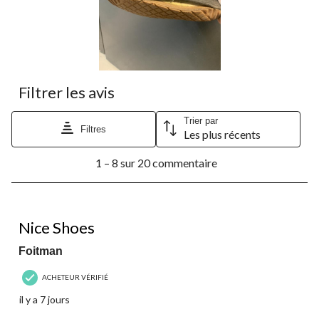
Filtrer les avis
Trier par
Filtres
Les plus récents
1
1 – 8 sur 20 commentaire
à
8
sur
20
4 étoile(s) sur 5.
commentaire.
Nice Shoes
Foitman
ACHETEUR VÉRIFIÉ
il y a 7 jours