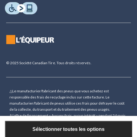
© 2025 Société Canadian Tire. Tous droits réservés.
△Le manufacturier/fabricant des pneus que vous achetez est
responsable des frais de recyclage inclus sur cette facture. Le
manufacturier/fabricant de pneus utilise ces frais pour défrayer le coût
de la collecte, du transport et du traitement des pneus usagés.
†L’offre de financement « Aucuns frais, aucun intérêt » pendant 24 mois
(sauf indication contraire) n’est accordée que sur demande sous
réserve d’une approbation de crédit préalable pour des achats de 150 $
Sélectionner toutes les options
(sauf indication contraire) ou plus (à l’exception des cartes-cadeaux)