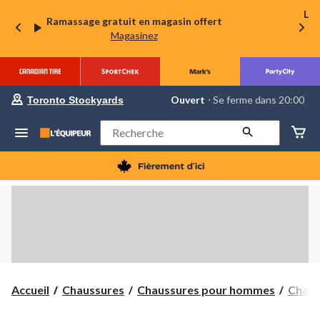
La 
Ramassage gratuit en magasin offert
Magasinez
votre
Ouvert
⋅ Se ferme dans 20:00
Toronto Stockyards
magasin
préféré
est
Rechercher
Toronto
Stockyards,
courament
Ouvert,
Se
ferme
dans
à
20:00
cliquer
pour
changer
Accueil
Chaussures
Chaussures pour hommes
Chaus