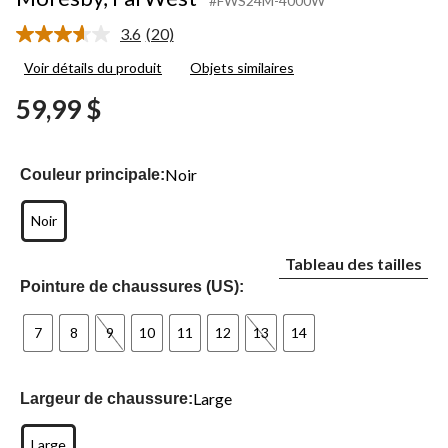
#FWS24M-4000W
3.6
(20)
Lire
les
Voir détails du produit
Objets similaires
20
commentaires.
59,99 $
Lien
vers
la
même
page.
Noir
Couleur principale:
Noir
Tableau des tailles
Pointure de chaussures (US):
7
8
9
10
11
12
13
14
Large
Largeur de chaussure:
Large