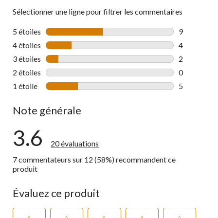
Sélectionner une ligne pour filtrer les commentaires
5 étoiles
étoiles
9
9 commentai
4 étoiles
étoiles
4
4 commentai
3 étoiles
étoiles
2
2 commentai
2 étoiles
étoiles
0
0 commentai
1 étoile
étoiles
5
5 commentai
Note générale
3.6
20 évaluations
7 commentateurs sur 12 (58%) recommandent ce
produit
Évaluez ce produit