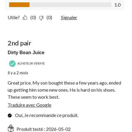
Rapport qualité-prix du produit, 1.0 sur 5
1.0
Utile?
(0)
(0)
Signaler
5 étoile(s) sur 5.
2nd pair
Dirty Bean Juice
ACHETEUR VÉRIFIÉ
il y a 2 mois
Great price. My son bought these a few years ago, ended
up getting him some new ones. He is hard on his shoes.
These seem to work best.
Traduire avec Google
Oui, Je recommande ce produit.
Produit testé :
2026-05-02