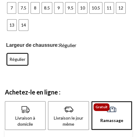
7
7.5
8
8.5
9
9.5
10
10.5
11
12
13
14
Régulier
Largeur de chaussure:
Régulier
Achetez-le en ligne :
Gratuit
Livraison à
Livraison le jour
Ramassage
domicile
même