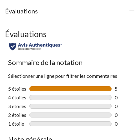
Évaluations
Évaluations
Sommaire de la notation
Sélectionner une ligne pour filtrer les commentaires
5 étoiles
étoiles
5
5 commentai
4 étoiles
étoiles
0
0 commentai
3 étoiles
étoiles
0
0 commentai
2 étoiles
étoiles
0
0 commentai
1 étoile
étoiles
0
0 commentai
Note générale