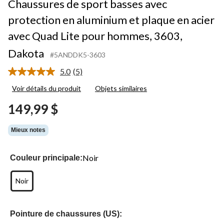
Chaussures de sport basses avec
protection en aluminium et plaque en acier
avec Quad Lite pour hommes, 3603,
Dakota
#5ANDDK5-3603
5.0
(5)
Lire
les
Voir détails du produit
Objets similaires
5
commentaires.
149,99 $
Lien
vers
la
Mieux notes
même
page.
Noir
Couleur principale:
Noir
Pointure de chaussures (US):