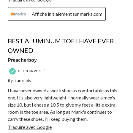
Affiché initialement sur marks.com
5 étoile(s) sur 5.
BEST ALUMINUM TOE I HAVE EVER
OWNED
Preacherboy
ACHETEUR VÉRIFIÉ
il y a un mois
I have never owned a work shoe as comfortable as this
one. It's also very lightweight. I normally wear a men's
size 10, but I chose a 10.5 to give my feet a little extra
room in the toe area. As long as Mark's continues to
carry these shoes, I'll keep buying them.
Traduire avec Google