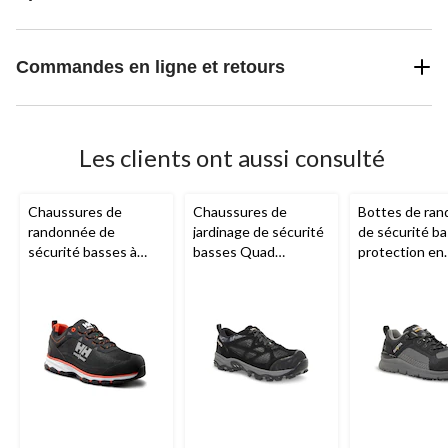
Commandes en ligne et retours
Les clients ont aussi consulté
Chaussures de
Chaussures de
Bottes de ra
randonnée de
jardinage de sécurité
de sécurité ba
sécurité basses à
basses Quad
protection en
protection en
Comfort avec semelle
composite po
aluminium et en
en composite et bout
hommes, série
composite avec
protecteur en
WorkPro, Dak
FreshTech et
aluminium pour
Ortholite pour
hommes, Dakota
hommes, Helly
Hansen