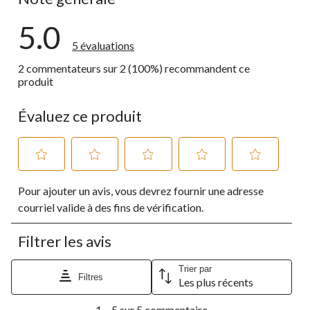
5.0
5 évaluations
2 commentateurs sur 2 (100%) recommandent ce
produit
Évaluez ce produit
Sélectionnez
Sélectionnez
Sélectionnez
Sélectionnez
Sélectionnez
Pour ajouter un avis, vous devrez fournir une adresse
pour
pour
pour
pour
pour
évaluer
évaluer
évaluer
évaluer
évaluer
courriel valide à des fins de vérification.
l'article
l'article
l'article
l'article
l'article
à
à
à
à
à
Filtrer les avis
1
2
3
4
5
étoile.
étoiles.
étoiles.
étoiles.
étoiles.
Cette
Cette
Cette
Cette
Cette
Trier par
Filtres
Les plus récents
action
action
action
action
action
ouvrira
ouvrira
ouvrira
ouvrira
ouvrira
1
le
le
le
le
le
1 – 5 sur 5 commentaire