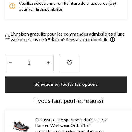
Veuillez sélectionner un Pointure de chaussures (US)
pour voir la disponibilité
Livraison gratuite pour les commandes admissibles d'une
valeur de plus de 99 $ expédiées à votre domicile
Quantité
mise
Sélectionner toutes les options
à
jour
à
Il vous faut peut-être aussi
1
Chaussures de sport sécuritaires Helly
Hansen Workwear Ortholite à
protection en aluminium et plaque en