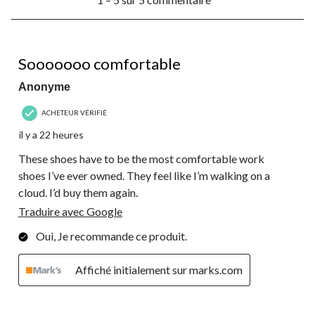
à
formulaire
formulaire
formulaire
formulaire
formulaire
5
de
de
de
de
de
sur
soumission.
soumission.
soumission.
soumission.
soumission.
5
5 étoile(s) sur 5.
commentaire.
Sooooooo comfortable
Anonyme
ACHETEUR VÉRIFIÉ
il y a 22 heures
These shoes have to be the most comfortable work
shoes I’ve ever owned. They feel like I’m walking on a
cloud. I’d buy them again.
Traduire avec Google
Oui, Je recommande ce produit.
Affiché initialement sur marks.com