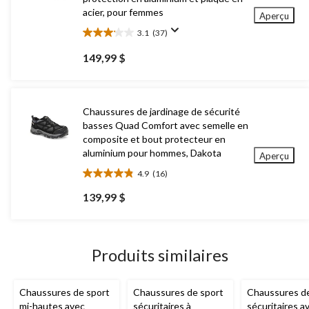
acier, pour femmes
Aperçu
3.1
(37)
3.1
étoile(s)
149,99 $
sur
5.
37
évaluations
Chaussures de jardinage de sécurité
basses Quad Comfort avec semelle en
composite et bout protecteur en
aluminium pour hommes, Dakota
Aperçu
4.9
(16)
4.9
étoile(s)
139,99 $
sur
5.
16
évaluations
Produits similaires
Chaussures de sport
Chaussures de sport
Chaussures de
mi-hautes avec
sécuritaires à
sécuritaires a