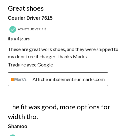
5 étoile(s) sur 5.
Great shoes
Courier Driver 7615
ACHETEUR VÉRIFIÉ
il y a 4 jours
These are great work shoes, and they were shipped to
my door free if charger Thanks Marks
Traduire avec Google
Affiché initialement sur marks.com
5 étoile(s) sur 5.
The fit was good, more options for
width tho.
Shamoo