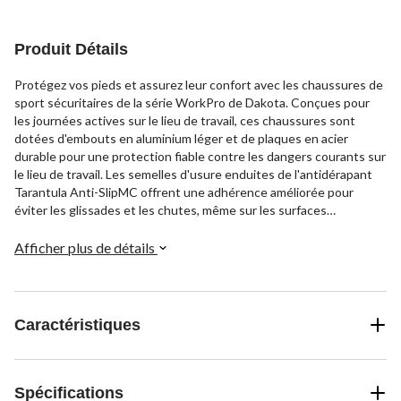
41
évaluations
Produit Détails
Protégez vos pieds et assurez leur confort avec les chaussures de
sport sécuritaires de la série WorkPro de Dakota. Conçues pour
les journées actives sur le lieu de travail, ces chaussures sont
dotées d'embouts en aluminium léger et de plaques en acier
durable pour une protection fiable contre les dangers courants sur
le lieu de travail. Les semelles d'usure enduites de l'antidérapant
Tarantula Anti-SlipMC offrent une adhérence améliorée pour
éviter les glissades et les chutes, même sur les surfaces
glissantes. Les semelles intérieures en CAV/E et les semelles
intercalaires légères à haut rebond fonctionnent avec notre
Afficher plus de détails
technologie de rembourrage QUAD COMFORTMD LITE pour
offrir un confort qui dure toute la journée sans volume, en gardant
vos pas légers, soutenus et sécuritaires.
Caractéristiques
Spécifications