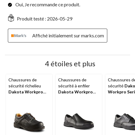
Oui, Je recommande ce produit.
Produit testé :
2026-05-29
Affiché initialement sur marks.com
4 étoiles et plus
Chaussures de
Chaussures de
Chaussures d
sécurité richelieu
sécurité à enfiler
sécurité
Dako
Dakota Workpro
Dakota Workpro
Workpro Seri
Series
à lacets et à
Series
en cuir et à
cuir à bout
protection en
bout protecteur en
protecteur en
aluminium et en
aluminium, pour
aluminium et à
composite, pour
hommes, ESD
pour hommes,
hommes