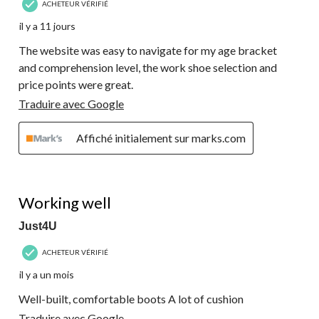
ACHETEUR VÉRIFIÉ
il y a 11 jours
The website was easy to navigate for my age bracket
and comprehension level, the work shoe selection and
price points were great.
Traduire avec Google
Affiché initialement sur marks.com
5 étoile(s) sur 5.
Working well
Just4U
ACHETEUR VÉRIFIÉ
il y a un mois
Well-built, comfortable boots A lot of cushion
Traduire avec Google