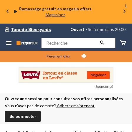
La 
Ramassage gratuit en magasin offert
Magasinez
votre
Ouvert
⋅ Se ferme dans 20:00
Toronto Stockyards
magasin
préféré
est
Rechercher
Toronto
Stockyards,
courament
Ouvert,
Se
ferme
dans
à
20:00
Sponsorisé
cliquer
pour
Ouvrez une session pour consulter vos offres personnalisées
changer
Vous n’avez pas de compte?
Adhérez maintenant
Se connecter