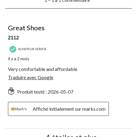
à
formulaire
formulaire
formulaire
formulaire
formulaire
1
de
de
de
de
de
à
soumission.
soumission.
soumission.
soumission.
soumission.
1
5 étoile(s) sur 5.
commentaire.
Great Shoes
2112
ACHETEUR VÉRIFIÉ
il y a 2 mois
Very comfortable and affordable
Traduire avec Google
Produit testé :
2026-05-07
Affiché initialement sur marks.com