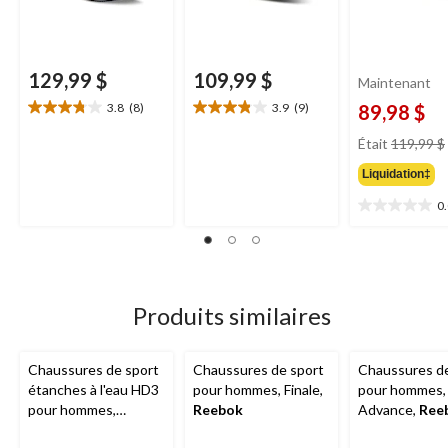
129,99 $
109,99 $
Maintenant
3.8
(8)
3.9
(9)
89,98 $
3.8
3.9
étoile(s)
étoile(s)
Était
119,99 $
sur
sur
5.
5.
Liquidation‡
8
9
0
évaluations
évaluations
0.0
étoile(s)
sur
5.
Produits similaires
Chaussures de sport
Chaussures de sport
Chaussures de
étanches à l'eau HD3
pour hommes, Finale,
pour hommes,
pour hommes,
Reebok
Advance,
Ree
Denver Hayes