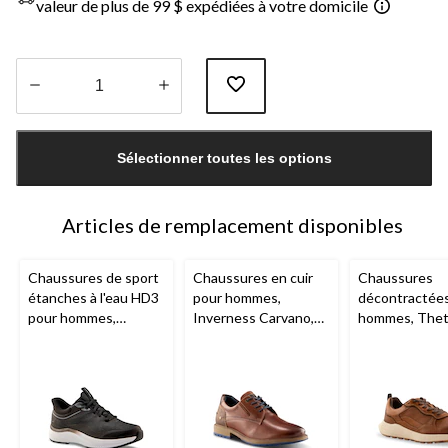
valeur de plus de 99 $ expédiées à votre domicile
Quantité
mise
Sélectionner toutes les options
à
jour
à
1
Articles de remplacement disponibles
Chaussures de sport
Chaussures en cuir
Chaussures
étanches à l'eau HD3
pour hommes,
décontractée
pour hommes,
Inverness Carvano,
hommes, Thet
Denver Hayes
Denver Hayes
Denver Haye