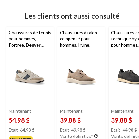
Les clients ont aussi consulté
Chaussures de tennis
Chaussures à talon
Chaussures en
pour hommes,
compensé pour
technique hyb
Portree,
Denver
hommes, Irvine
pour hommes,
Hayes
Perfed Derby,
Denver
Edinburgh,
De
Hayes
Hayes
Maintenant
Maintenant
Maintenant
54,98 $
39,88 $
39,88 $
prix
prix
Était
64,98 $
Était
49,98 $
Était
44,98 $
était
était
Vente définitive*
Vente définiti