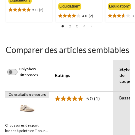
Liquidation‡
64,98 $
49,98 $
Liquidation‡
Liquidation‡
5.0
(2)
5.0
4.0
(2)
3
étoile(s)
4.0
3.7
sur
étoile(s)
étoile(s)
5.
sur
sur
2
5.
5.
évaluations
2
3
évaluations
évaluations
Comparer des articles semblables
Only Show
Style
Differences
Ratings
de
coupe
Consultation en cours
Basses
5.0
(1)
Lire
1
commentaire.
Lien
vers
la
Chaussures de sport
même
basses à pointe en T pour
page.