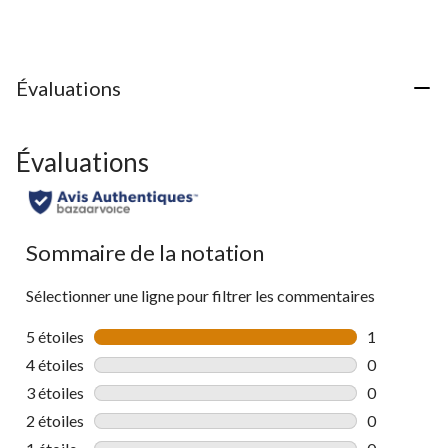
sur
5.
1
évaluation
Évaluations
Évaluations
Sommaire de la notation
Sélectionner une ligne pour filtrer les commentaires
5 étoiles
étoiles
1
1 commentai
4 étoiles
étoiles
0
0 commentai
3 étoiles
étoiles
0
0 commentai
2 étoiles
étoiles
0
0 commentai