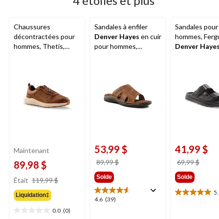
4 étoiles et plus
Chaussures
Sandales à enfiler
Sandales pour
décontractées pour
Denver Hayes
en cuir
hommes, Ferg
hommes, Thetis,
pour hommes,
Denver Haye
Denver Hayes
Parkdale
53,99 $
41,99 $
Maintenant
prix
prix
89,99 $
69,99 $
89,98 $
était
était
prix
Solde
Solde
Était
119,99 $
89,99 $
69,99
était
5
Liquidation‡
5.0
119,99 $
4.6
4.6
(39)
étoile(s)
étoile(s)
0.0
(0)
0.0
sur
sur