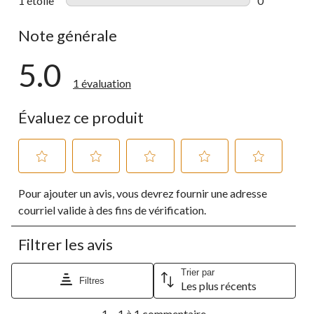
1 étoile
étoiles
0
0 commentai
Note générale
5.0
1 évaluation
Évaluez ce produit
Sélectionnez
Sélectionnez
Sélectionnez
Sélectionnez
Sélectionnez
Pour ajouter un avis, vous devrez fournir une adresse
pour
pour
pour
pour
pour
évaluer
évaluer
évaluer
évaluer
évaluer
courriel valide à des fins de vérification.
l'article
l'article
l'article
l'article
l'article
à
à
à
à
à
Filtrer les avis
1
2
3
4
5
étoile.
étoiles.
étoiles.
étoiles.
étoiles.
Cette
Cette
Cette
Cette
Cette
Trier par
Filtres
Les plus récents
action
action
action
action
action
ouvrira
ouvrira
ouvrira
ouvrira
ouvrira
1
le
le
le
le
le
1 – 1 à 1 commentaire