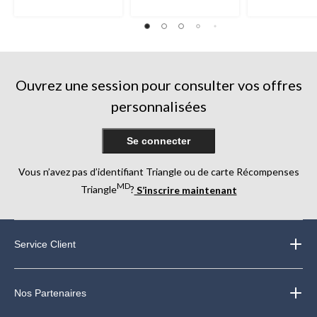
étoile(s)
5.
5.
sur
3
39
5.
évaluations
évaluations
Ouvrez une session pour consulter vos offres
personnalisées
Se connecter
Vous n’avez pas d’identifiant Triangle ou de carte Récompenses
MD
Triangle
?
S’inscrire maintenant
Service Client
Nos Partenaires