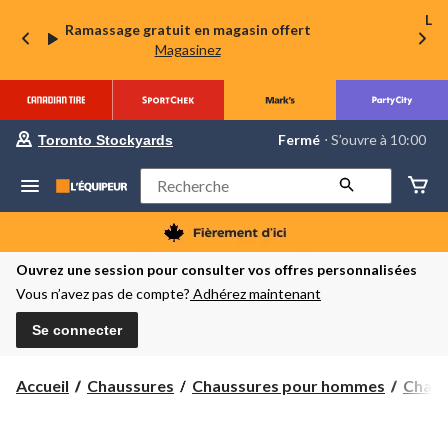
La 
Ramassage gratuit en magasin offert
Magasinez
votre
Fermé
⋅ S’ouvre à 10:00
Toronto Stockyards
magasin
préféré
est
Rechercher
Toronto
Stockyards,
courament
Fermé,
S’ouvre
Ouvrez une session pour consulter vos offres personnalisées
à
Vous n’avez pas de compte?
Adhérez maintenant
à
10:00
cliquer
Se connecter
pour
changer
Accueil
Chaussures
Chaussures pour hommes
Chaus