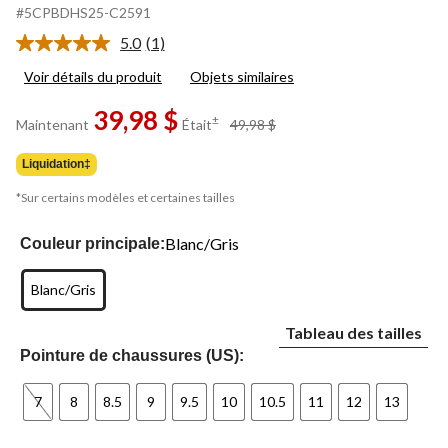
#5CPBDHS25-C2591
5.0
(1)
Lire
1
Voir détails du produit
Objets similaires
commentaire.
Lien
39,98 $
vers
prix
±
Maintenant
Était
49,98 $
la
était
même
49,98 $
page.
Liquidation‡
*Sur certains modèles et certaines tailles
Blanc/Gris
Couleur principale:
Blanc/Gris
Tableau des tailles
Pointure de chaussures (US):
7
8
8.5
9
9.5
10
10.5
11
12
13