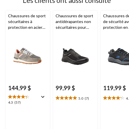
Les clients ont aussi consulté
Chaussures de sport
Chaussures de sport
Chaussures de 
sécuritaires à
antidérapantes non
de sécurité a
protection en acier
sécuritaires pour
protection en 
pour femmes,
hommes, Dakota
pour femmes,
Woodward, CAT
Skechers
144,99 $
99,99 $
119,99 $
5.0
(7)
4
5.0
4.2
4.3
4.3
(57)
étoile(s)
étoile(s)
étoile(s)
sur
sur
sur
5.
5.
5.
7
29
57
évaluations
évaluations