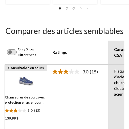
évaluations
Comparer des articles semblables
Only Show
Caracté
Ratings
Differences
CSA
Consultation en cours
Plaques
3.0
(15)
Lire
d’acier,
les
chocs
15
commentaires.
électri
Lien
acier
vers
Chaussures de sport avec
la
protection en acier pour
même
hommes, Skechers
page.
3.0
(15)
3.0
139,99 $
étoile(s)
sur