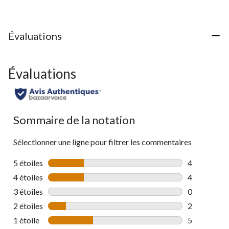
90
évaluations
Évaluations
Évaluations
Sommaire de la notation
Sélectionner une ligne pour filtrer les commentaires
5 étoiles
étoiles
4
4 commentai
4 étoiles
étoiles
4
4 commentai
3 étoiles
étoiles
0
0 commentai
2 étoiles
étoiles
2
2 commentai
1 étoile
étoiles
5