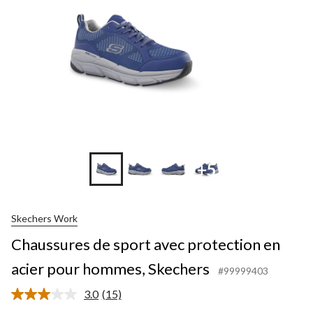
+5
Skechers Work
Chaussures de sport avec protection en
acier pour hommes, Skechers
#99999403
3.0
(15)
Lire
les