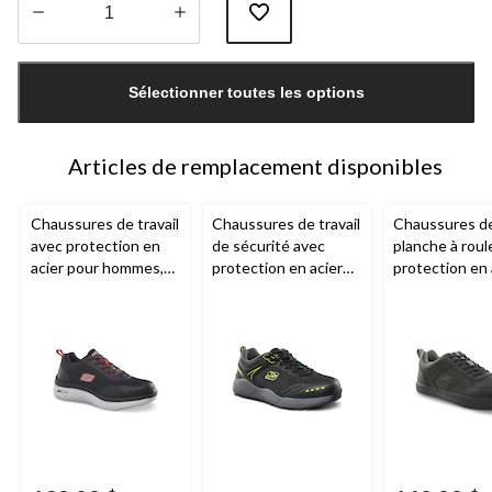
Quantité
mise
Sélectionner toutes les options
à
jour
à
1
Articles de remplacement disponibles
Chaussures de travail
Chaussures de travail
Chaussures de
avec protection en
de sécurité avec
planche à roul
acier pour hommes,
protection en acier
protection en 
Skechers
pour hommes,
pour hommes,
Skechers
Skechers Wo