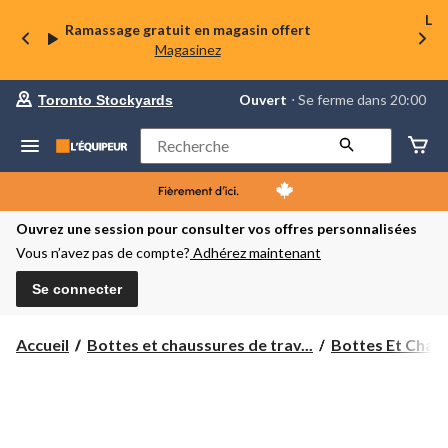
La 
Ramassage gratuit en magasin offert
Magasinez
votre
Ouvert
⋅ Se ferme dans 20:00
Toronto Stockyards
magasin
préféré
est
Rechercher
Toronto
Stockyards,
courament
Ouvert,
Se
Ouvrez une session pour consulter vos offres personnalisées
ferme
Vous n’avez pas de compte?
Adhérez maintenant
dans
à
20:00
Se connecter
cliquer
pour
changer
Accueil
Bottes et chaussures de trav...
Bottes Et Chaus