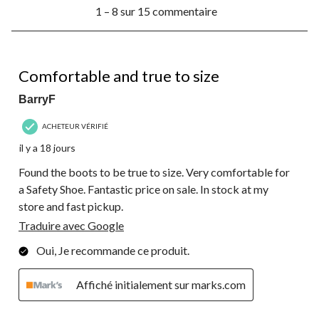
1
le
le
le
le
le
1 – 8 sur 15 commentaire
à
formulaire
formulaire
formulaire
formulaire
formulaire
8
de
de
de
de
de
sur
soumission.
soumission.
soumission.
soumission.
soumission.
15
5 étoile(s) sur 5.
commentaire.
Comfortable and true to size
BarryF
ACHETEUR VÉRIFIÉ
il y a 18 jours
Found the boots to be true to size. Very comfortable for
a Safety Shoe. Fantastic price on sale. In stock at my
store and fast pickup.
Traduire avec Google
Oui, Je recommande ce produit.
Affiché initialement sur marks.com