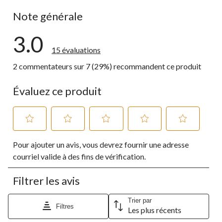
5 commentai
Note générale
3.0
15 évaluations
2 commentateurs sur 7 (29%) recommandent ce produit
Évaluez ce produit
Sélectionnez
Sélectionnez
Sélectionnez
Sélectionnez
Sélectionnez
Pour ajouter un avis, vous devrez fournir une adresse
pour
pour
pour
pour
pour
évaluer
évaluer
évaluer
évaluer
évaluer
courriel valide à des fins de vérification.
l'article
l'article
l'article
l'article
l'article
à
à
à
à
à
Filtrer les avis
1
2
3
4
5
étoile.
étoiles.
étoiles.
étoiles.
étoiles.
Cette
Cette
Cette
Cette
Cette
Trier par
Filtres
Les plus récents
action
action
action
action
action
ouvrira
ouvrira
ouvrira
ouvrira
ouvrira