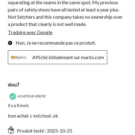
separating at the seams in the same spot. My previous
pairs of safety shoes have all lasted at least a year plus.
Not Setchers and this company takes no ownership over
a product that clearly is not well made.
Traduire avec Google
Non, Je ne recommande pas ce produit.
Affiché initialement sur marks.com
4 étoile(s) sur 5.
dou7
ACHETEUR VÉRIFIÉ
il y a 8 mois
bon achat. c estctout. ok
Produit testé :
2025-10-25