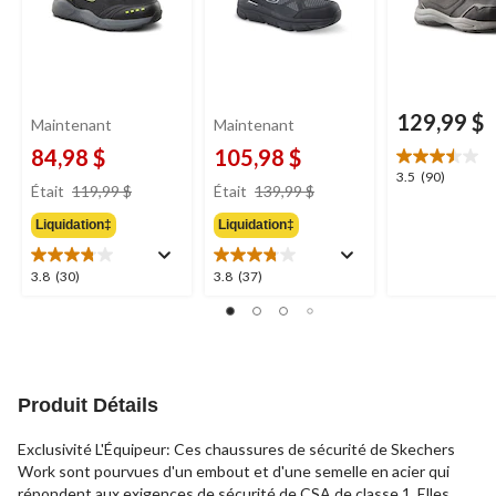
129,99 $
Maintenant
Maintenant
84,98 $
105,98 $
3.5
3.5
(90)
prix
prix
Était
119,99 $
Était
139,99 $
étoile(s)
était
était
sur
Liquidation‡
Liquidation‡
119,99 $
139,99 $
5.
90
3.8
3.8
3.8
(30)
3.8
(37)
évaluations
étoile(s)
étoile(s)
sur
sur
5.
5.
30
37
évaluations
évaluations
Produit Détails
Exclusivité L'Équipeur: Ces chaussures de sécurité de Skechers
Work sont pourvues d'un embout et d'une semelle en acier qui
répondent aux exigences de sécurité de CSA de classe 1. Elles