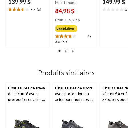
139,99 $
149,99 $
Maintenant
3.6
(8)
84,98 $
0
3.6
0.0
étoile(s)
étoile(s)
prix
Était
119,99 $
sur
sur
était
5.
5.
Liquidation‡
119,99 $
8
évaluations
3.8
3.8
(30)
étoile(s)
sur
5.
30
évaluations
Produits similaires
Chaussures de travail
Chaussures de sport
Chaussures d
de sécurité avec
avec protection en
sécurité à enfi
protection en acier
acier pour hommes,
Skechers pour
pour hommes,
Skechers
travail avec
Skechers
protection en 
en composite,
hommes