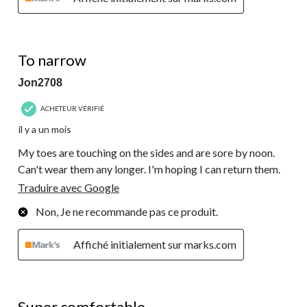
1 étoile(s) sur 5.
To narrow
Jon2708
ACHETEUR VÉRIFIÉ
il y a un mois
My toes are touching on the sides and are sore by noon.
Can't wear them any longer. I'm hoping I can return them.
Traduire avec Google
Non, Je ne recommande pas ce produit.
Affiché initialement sur marks.com
5 étoile(s) sur 5.
Super comfortable.