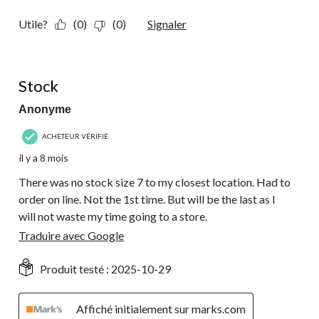
Utile?
(0)
(0)
Signaler
4 étoile(s) sur 5.
Stock
Anonyme
ACHETEUR VÉRIFIÉ
il y a 8 mois
There was no stock size 7 to my closest location. Had to
order on line. Not the 1st time. But will be the last as I
will not waste my time going to a store.
Traduire avec Google
Produit testé :
2025-10-29
Affiché initialement sur marks.com