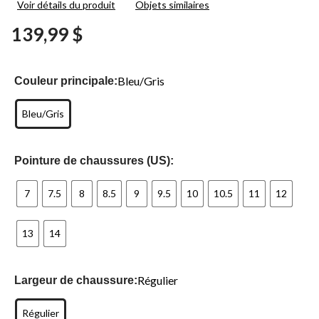
Voir détails du produit
Objets similaires
15
commentaires.
139,99 $
Lien
vers
la
même
page.
Bleu/Gris
Couleur principale:
Bleu/Gris
Pointure de chaussures (US):
7
7.5
8
8.5
9
9.5
10
10.5
11
12
13
14
Régulier
Largeur de chaussure:
Régulier