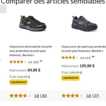
Comparer des articles semblables
Chaussures de travail de sécurité
Chaussures de sport avec protecti
avec protection en acier pour
en acier pour hommes, Skechers
hommes, Skechers
3.8
(37)
,
3.8
3.8
(30)
3.8
étoile(s)
Maintenant
105,98 $
étoile(s)
Maintenant
84,98 $
sur
Prix
Était
139,99 $
sur
Prix
5.
Était
Était
119,99 $
Liquidation‡
5.
Était
139,99 $
37
Liquidation‡
119,99 $
30
évaluations
évaluations
3.8
(30)
3.8
(37)
Lire
Lire
les
les
30
37