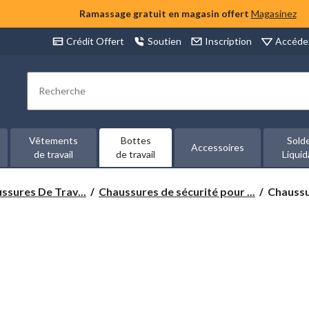
Ramassage gratuit en magasin offert
Magasinez
Accéde
Crédit Offert
Soutien
Inscription
Rechercher
Vêtements
Bottes
Sold
Accessoires
de travail
de travail
Liquid
Chaussu
ssures De Trav...
Chaussures de sécurité pour ...
Chaussu
de
sport
avec
protecti
en
acier
pour
hommes,
Skecher