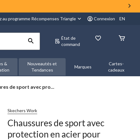
z au programme Récompenses Triangle
Connexion
EN
État de
command
es &
Nouveautés et
Cartes-
Marques
ation
Tendances
cadeaux
res
res de sport avec pro...
on
Skechers Work
Chaussures de sport avec
protection en acier pour
s