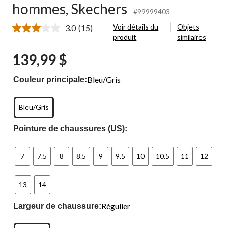
hommes, Skechers
#99999403
Voir détails du
Objets
3.0
(15)
Lire
produit
similaires
les
15
139,99 $
commentaires.
Lien
vers
Bleu/Gris
Couleur principale:
la
même
page.
Bleu/Gris
Pointure de chaussures (US):
7
7.5
8
8.5
9
9.5
10
10.5
11
12
13
14
Régulier
Largeur de chaussure: