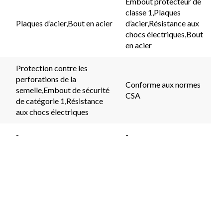
Embout protecteur de
aires.
commentaires.
ce
classe 1,Plaques
Lien
produit.
vers
Lien
Plaques d’acier,Bout en acier
d’acier,Résistance aux
la
vers
chocs électriques,Bout
même
la
en acier
page.
même
page.
Protection contre les
perforations de la
Conforme aux normes
semelle,Embout de sécurité
CSA
de catégorie 1,Résistance
aux chocs électriques
-
-