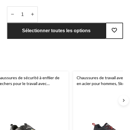
Quantité
mise
Sélectionner toutes les options
à
jour
à
1
aussures de sécurité à enfiler de
Chaussures de travail avec p
echers pour le travail avec
en acier pour hommes, Skech
otection en acier et en composite,
ur hommes