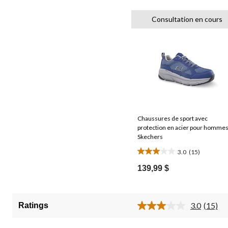
Consultation en cours
Chaussures de sport avec
protection en acier pour hommes
Skechers
3.0
(15)
3.0
étoile(s)
139,99 $
sur
5.
15
3.0
(15)
Ratings
Lire
évaluations
les
15