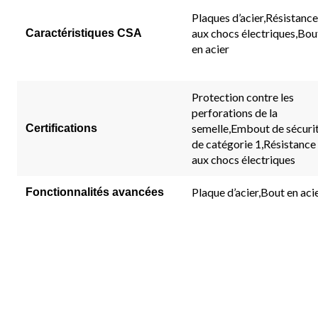
commen
Plaques d’acier,Résistance
Lien
vers
aux chocs électriques,Bou
Caractéristiques CSA
la
en acier
même
page.
Protection contre les
perforations de la
semelle,Embout de sécuri
Certifications
de catégorie 1,Résistance
aux chocs électriques
Plaque d’acier,Bout en aci
Fonctionnalités avancées