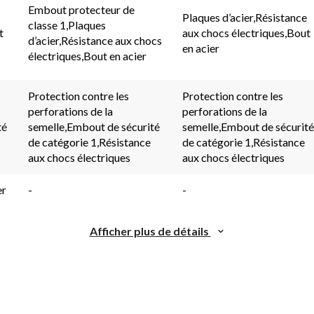
taires.
commentaires.
comment
Embout protecteur de
Plaques d’acier,Résistance
Lien
Lien
classe 1,Plaques
vers
vers
t
aux chocs électriques,Bout
d’acier,Résistance aux chocs
la
la
en acier
même
même
électriques,Bout en acier
page.
page.
Protection contre les
Protection contre les
perforations de la
perforations de la
té
semelle,Embout de sécurité
semelle,Embout de sécurité
de catégorie 1,Résistance
de catégorie 1,Résistance
aux chocs électriques
aux chocs électriques
er
-
-
Afficher plus de détails