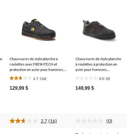
on
Chaussures de style planche à
Chaussures de style planche
roulettes avec FRESHTECH et
à roulettes à protection en
protection en acier pour hommes,
acier pour hommes,
Dakota WorkPro Series
Skechers Work
2.7
(16)
0.0
(0)
2.7
0.0
étoile(s)
étoile(s)
129,99 $
149,99 $
sur
sur
5.
5.
16
évaluations
2.7
(16)
(0)
Lire
Aucune
les
cote
16
pour