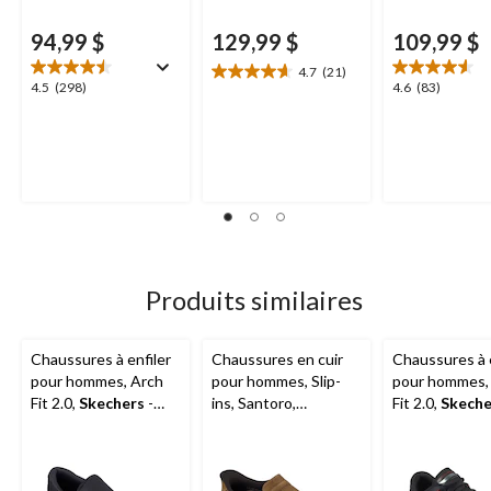
94,99 $
129,99 $
109,99 $
4.7
(21)
4.7
4.5
4.6
4.5
(298)
4.6
(83)
étoile(s)
étoile(s)
étoile(s)
sur
sur
sur
5.
5.
5.
21
298
83
évaluations
évaluations
évaluations
Produits similaires
Chaussures à enfiler
Chaussures en cuir
Chaussures à e
pour hommes, Arch
pour hommes, Slip-
pour hommes,
Fit 2.0,
Skechers
-
ins, Santoro,
Fit 2.0,
Skeche
coupe large
Skechers