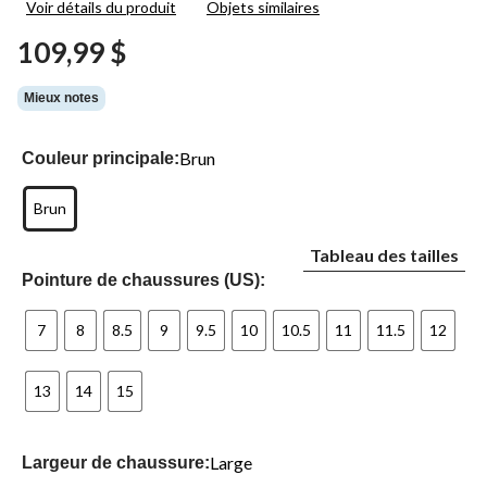
Voir détails du produit
Objets similaires
182
commentaires.
109,99 $
Lien
vers
la
Mieux notes
même
page.
Brun
Couleur principale:
Brun
Tableau des tailles
Pointure de chaussures (US):
7
8
8.5
9
9.5
10
10.5
11
11.5
12
13
14
15
Large
Largeur de chaussure: