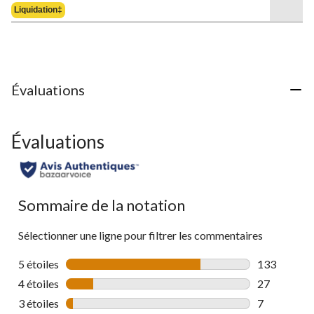
Était
5.
Liquidation‡
34,88 $
21
évaluations
Évaluations
Évaluations
Sommaire de la notation
Sélectionner une ligne pour filtrer les commentaires
5 étoiles
étoiles
133
133 comment
4 étoiles
étoiles
27
27 commenta
3 étoiles
étoiles
7