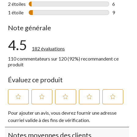
7 commentai
2 étoiles
étoiles
6
6 commentai
1 étoile
étoiles
9
9 commentai
Note générale
4.5
182 évaluations
110 commentateurs sur 120 (92%) recommandent ce
produit
Évaluez ce produit
Sélectionnez
Sélectionnez
Sélectionnez
Sélectionnez
Sélectionnez
Pour ajouter un avis, vous devrez fournir une adresse
pour
pour
pour
pour
pour
évaluer
évaluer
évaluer
évaluer
évaluer
courriel valide à des fins de vérification.
l'article
l'article
l'article
l'article
l'article
à
à
à
à
à
Notes moyennes des clients
1
2
3
4
5