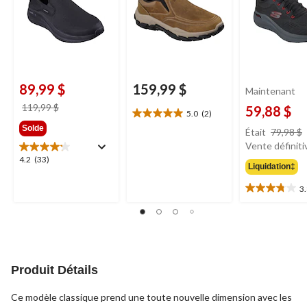
89,99 $
159,99 $
Maintenant
prix
119,99 $
59,88 $
5.0
(2)
5.0
était
Solde
étoile(s)
Était
79,98 $
119,99 $
sur
Vente définiti
5.
4.2
4.2
(33)
Liquidation‡
2
étoile(s)
évaluations
sur
3
3.8
5.
étoile(s)
33
sur
évaluations
5.
19
évaluations
Produit Détails
Ce modèle classique prend une toute nouvelle dimension avec les