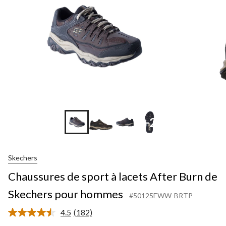
+2
Skechers
Chaussures de sport à lacets After Burn de
Skechers pour hommes
#50125EWW-BRTP
4.5
(182)
Lire
les