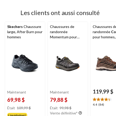
Les clients ont aussi consulté
Skechers
Chaussure
Chaussures de
Chaussures d
large, After Burn pour
randonnée
randonnée
Co
hommes
Momentum pour
pour hommes,
hommes,
WindRiver
Crestwood Te
119,99 $
Maintenant
Maintenant
69,98 $
79,88 $
4.4
4.4
(84)
prix
prix
Était
109,99 $
Était
99,98 $
étoile(s)
était
était
Vente définitive*
sur
Liquidation‡