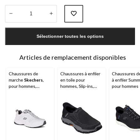
Quantité
mise
Sélectionner toutes les options
à
jour
à
1
Articles de remplacement disponibles
Chaussures de
Chaussures à enfiler
Chaussures de
marche
Skechers
,
en toile pour
à enfiler Summ
pour hommes,
hommes, Slip-ins,
pour hommes
Haniger
Respected,
Skechers