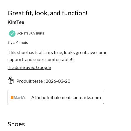
5 étoile(s) sur 5.
Great fit, look, and function!
KimTee
ACHETEUR VÉRIFIÉ
il y a 4 mois
This shoe has it all...fits true, looks great, awesome
support, and super comfortable!!
Traduire avec Google
Produit testé :
2026-03-20
Affiché initialement sur marks.com
5 étoile(s) sur 5.
Shoes