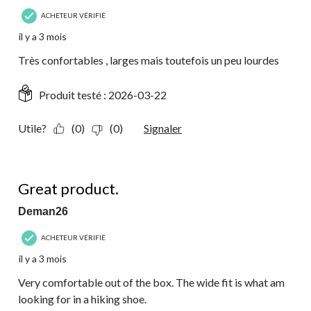
ACHETEUR VÉRIFIÉ
il y a 3 mois
Très confortables , larges mais toutefois un peu lourdes
Produit testé :
2026-03-22
Utile?
(0)
(0)
Signaler
5 étoile(s) sur 5.
Great product.
Deman26
ACHETEUR VÉRIFIÉ
il y a 3 mois
Very comfortable out of the box. The wide fit is what am
looking for in a hiking shoe.