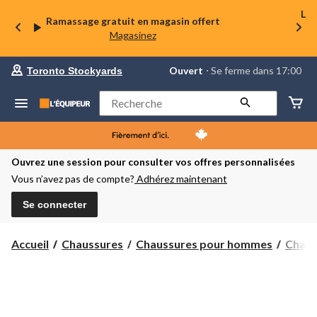
La 
Ramassage gratuit en magasin offert
Magasinez
votre
Ouvert
⋅ Se ferme dans 17:00
Toronto Stockyards
magasin
préféré
est
Rechercher
Toronto
Stockyards,
courament
Ouvert,
Se
Ouvrez une session pour consulter vos offres personnalisées
ferme
Vous n’avez pas de compte?
Adhérez maintenant
dans
à
17:00
Se connecter
cliquer
pour
changer
Accueil
Chaussures
Chaussures pour hommes
Chauss