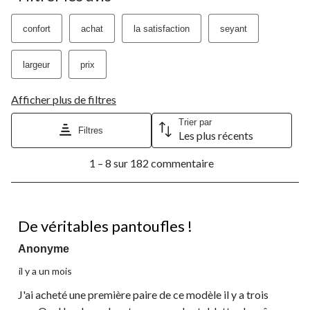
confort
achat
la satisfaction
seyant
largeur
prix
Afficher plus de filtres
Trier par
Filtres
Les plus récents
1
1 – 8 sur 182 commentaire
à
8
sur
182
5 étoile(s) sur 5.
commentaire.
De véritables pantoufles !
Anonyme
il y a un mois
J'ai acheté une première paire de ce modèle il y a trois