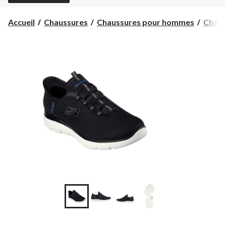
Accueil
Chaussures
Chaussures pour hommes
Chaus
+1