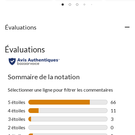
sur
5.
42
évaluations
Évaluations
Évaluations
Sommaire de la notation
Sélectionner une ligne pour filtrer les commentaires
5 étoiles
étoiles
66
66 commenta
4 étoiles
étoiles
11
11 commenta
3 étoiles
étoiles
3
3 commentai
2 étoiles
étoiles
0
0 commentai