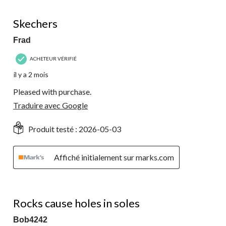
5 étoile(s) sur 5.
Skechers
Frad
ACHETEUR VÉRIFIÉ
il y a 2 mois
Pleased with purchase.
Traduire avec Google
Produit testé :
2026-05-03
Affiché initialement sur marks.com
1 étoile(s) sur 5.
Rocks cause holes in soles
Bob4242