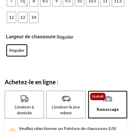
7
7.5
8
8.5
9
9.5
10
10.5
11
11.5
12
13
14
Régulier
Largeur de chaussure:
Régulier
Achetez-le en ligne :
Gratuit
Livraison à
Livraison le jour
Ramassage
domicile
même
Veuillez sélectionner un Pointure de chaussures (US)