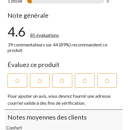
1 étoile
étoiles
5
5 commentai
Note générale
4.6
85 évaluations
39 commentateurs sur 44 (89%) recommandent ce
produit
Évaluez ce produit
Sélectionnez
Sélectionnez
Sélectionnez
Sélectionnez
Sélectionnez
Pour ajouter un avis, vous devrez fournir une adresse
pour
pour
pour
pour
pour
évaluer
évaluer
évaluer
évaluer
évaluer
courriel valide à des fins de vérification.
l'article
l'article
l'article
l'article
l'article
à
à
à
à
à
Notes moyennes des clients
1
2
3
4
5
étoile.
étoiles.
étoiles.
étoiles.
étoiles.
Confort
Cette
Cette
Cette
Cette
Cette