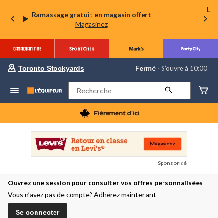
La 
Ramassage gratuit en magasin offert
Magasinez
votre
Fermé
⋅ S’ouvre à 10:00
Toronto Stockyards
magasin
préféré
est
Rechercher
Toronto
Stockyards,
courament
Fermé,
S’ouvre
à
à
10:00
cliquer
Sponsorisé
pour
changer
Ouvrez une session pour consulter vos offres personnalisées
Vous n’avez pas de compte?
Adhérez maintenant
Se connecter