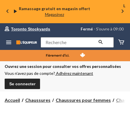
La 
Ramassage gratuit en magasin offert
Magasinez
votre
Fermé
⋅ S’ouvre à 09:00
Toronto Stockyards
magasin
préféré
est
Rechercher
Toronto
Stockyards,
courament
Fermé,
S’ouvre
Ouvrez une session pour consulter vos offres personnalisées
à
Vous n’avez pas de compte?
Adhérez maintenant
à
09:00
cliquer
Se connecter
pour
changer
Accueil
Chaussures
Chaussures pour femmes
Chauss