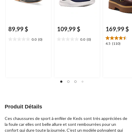
89,99 $
109,99 $
169,99 $
0.0
(0)
0.0
(0)
0.0
0.0
4.5
4.5
(110)
étoile(s)
étoile(s)
étoile(s)
sur
sur
sur
5.
5.
5.
110
évaluations
Produit Détails
Ces chaussures de sport à enfiler de Keds sont très appréciées de
la foule car elles ont belle allure et sont rembourrées pour un
confort qui dure toute la journée. C'est un modèle polyvalent qui