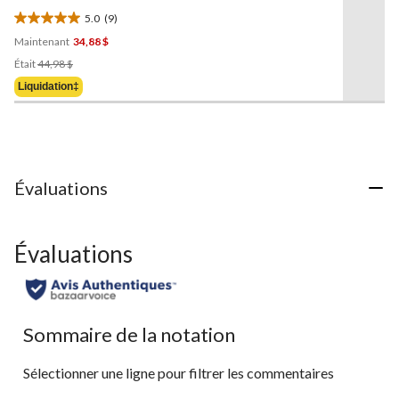
la
Hayes
5.0
(9)
même
5.0
page.
Maintenant
34,88 $
étoile(s)
Prix
sur
Était
44,98 $
Était
5.
Liquidation‡
44,98 $
9
évaluations
Évaluations
Évaluations
Sommaire de la notation
Sélectionner une ligne pour filtrer les commentaires