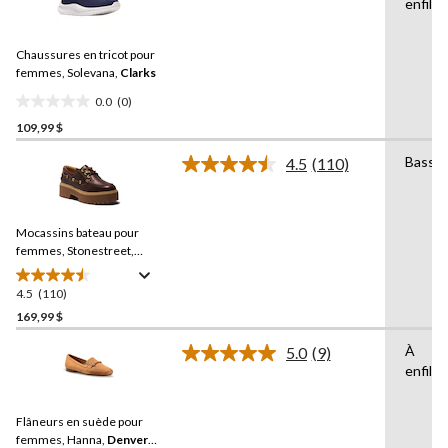
enfiler
cote
pour
ce
Chaussures en tricot pour
produit.
Lien
femmes, Solevana,
Clarks
vers
0.0
(0)
la
0.0
même
109,99 $
étoile(s)
page.
sur
Basse
4.5
(110)
5.
Lire
les
110
commentaires.
Mocassins bateau pour
Lien
vers
femmes, Stonestreet,
la
Timberland
même
4.5
(110)
4.5
page.
étoile(s)
169,99 $
sur
À
5.0
(9)
5.
Lire
enfiler
110
les
9
évaluations
commentaires.
Flâneurs en suède pour
Lien
vers
femmes, Hanna,
Denver