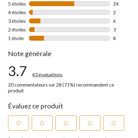
5 étoiles
étoiles
24
24 commenta
4 étoiles
étoiles
2
2 commentai
3 étoiles
étoiles
6
6 commentai
2 étoiles
étoiles
3
3 commentai
1 étoile
étoiles
8
8 commentai
Note générale
3.7
43 évaluations
20 commentateurs sur 28 (71%) recommandent ce
produit
Évaluez ce produit
Sélectionnez
Sélectionnez
Sélectionnez
Sélectionnez
Sélectionnez