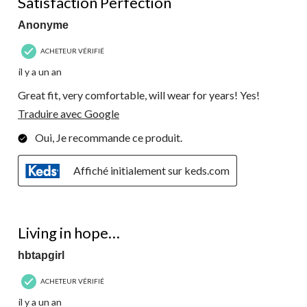
Satisfaction Perfection
Anonyme
ACHETEUR VÉRIFIÉ
il y a un an
Great fit, very comfortable, will wear for years! Yes!
Traduire avec Google
Oui, Je recommande ce produit.
Affiché initialement sur keds.com
4 étoile(s) sur 5.
Living in hope…
hbtapgirl
ACHETEUR VÉRIFIÉ
il y a un an