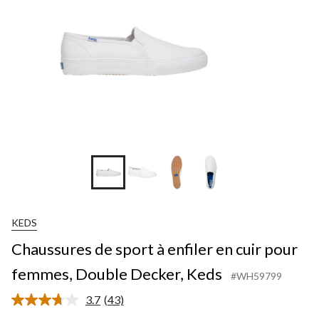
KEDS
Chaussures de sport à enfiler en cuir pour
femmes, Double Decker, Keds
#WH59799
3.7
(43)
Lire
les