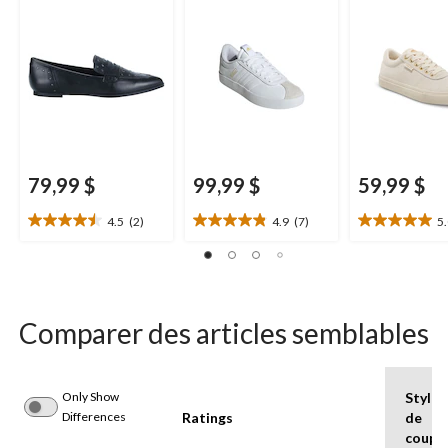
79,99 $
99,99 $
59,99 $
4.5
(2)
4.9
(7)
5
4.5
4.9
5.0
étoile(s)
étoile(s)
étoile(s)
sur
sur
sur
5.
5.
5.
2
7
3
évaluations
évaluations
évaluations
Comparer des articles semblables
Only Show
Style
Differences
Ratings
de
coupe