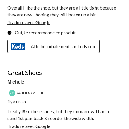
Overall I like the shoe, but they are a little tight because
they are new…hoping they will loosen up a bit.
Traduire avec Google
Oui, Je recommande ce produit.
Affiché initialement sur keds.com
5 étoile(s) sur 5.
Great Shoes
Michele
ACHETEUR VÉRIFIÉ
il y a un an
I really l8ke these shoes, but they run narrow. I had to
send 1st pair back & reorder the wide width.
Traduire avec Google