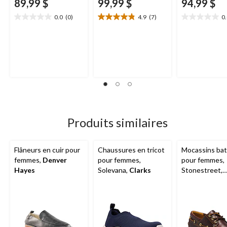
89,99 $
99,99 $
94,99 $
0.0
(0)
4.9
(7)
0
0.0
4.9
0.0
étoile(s)
étoile(s)
étoile(s)
sur
sur
sur
5.
5.
5.
7
évaluations
Produits similaires
Flâneurs en cuir pour
Chaussures en tricot
Mocassins ba
femmes,
Denver
pour femmes,
pour femmes,
Hayes
Solevana,
Clarks
Stonestreet,
Timberland