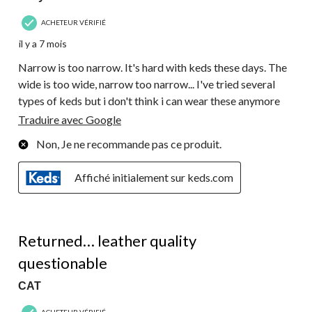
ACHETEUR VÉRIFIÉ
il y a 7 mois
Narrow is too narrow. It's hard with keds these days. The
wide is too wide, narrow too narrow... I've tried several
types of keds but i don't think i can wear these anymore
Traduire avec Google
Non, Je ne recommande pas ce produit.
Affiché initialement sur keds.com
1 étoile(s) sur 5.
Returned… leather quality
questionable
CAT
ACHETEUR VÉRIFIÉ