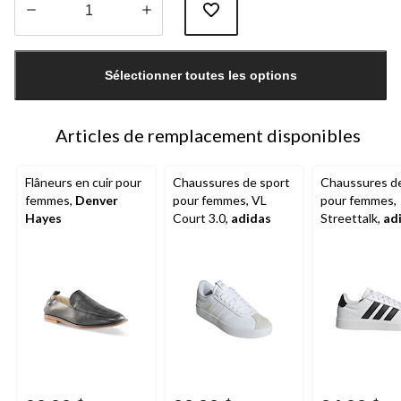
Quantité
mise
Sélectionner toutes les options
à
jour
à
1
Articles de remplacement disponibles
Flâneurs en cuir pour
Chaussures de sport
Chaussures de
femmes,
Denver
pour femmes, VL
pour femmes,
Hayes
Court 3.0,
adidas
Streettalk,
ad