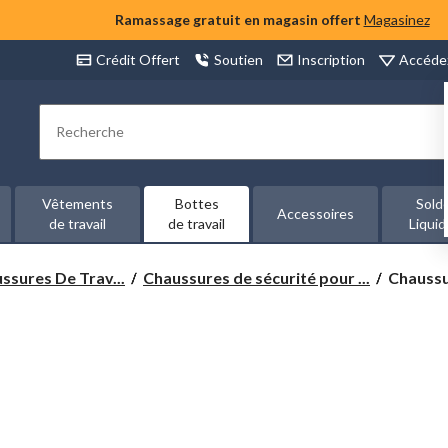
Ramassage gratuit en magasin offert
Magasinez
Accéde
Crédit Offert
Soutien
Inscription
Rechercher
Vêtements
Bottes
Sold
Accessoires
de travail
de travail
Liquid
Chaussu
ssures De Trav...
Chaussures de sécurité pour ...
Chaussur
de
sécurité
avec
protecti
en
acier
pour
hommes,
Skecher