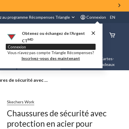
z au programme Récompenses Triangle
Connexion
EN
Obtenez ou échangez de l’Argent
État de
MD
CT
command
Connexion
Vous n’avez pas compte Triangle Récompenses?
Inscrivez-vous des maintenant
es &
Nouveautés et
Cartes-
Marques
ation
Tendances
cadeaux
res
es de sécurité avec ...
on
Skechers Work
Chaussures de sécurité avec
protection en acier pour
s