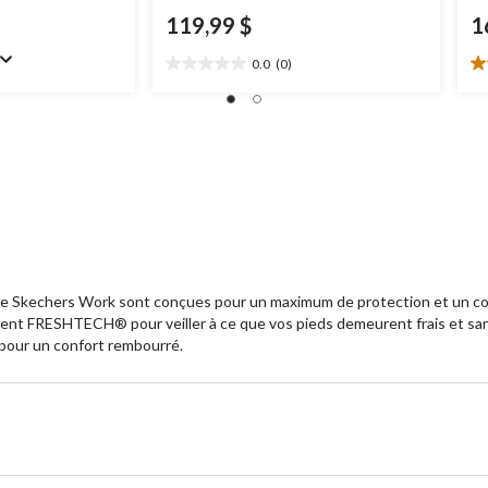
119,99 $
1
0.0
(0)
0.0
4.
étoile(s)
ét
sur
su
5.
5.
8
év
e Skechers Work sont conçues pour un maximum de protection et un conf
ement FRESHTECH® pour veiller à ce que vos pieds demeurent frais et s
 pour un confort rembourré.