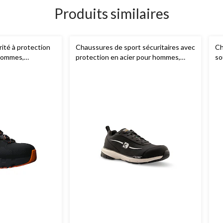
Produits similaires
ité à protection
Chaussures de sport sécuritaires avec
Ch
hommes,
protection en acier pour hommes,
so
land PRO
WorkPro, Dakota
pl
Ha