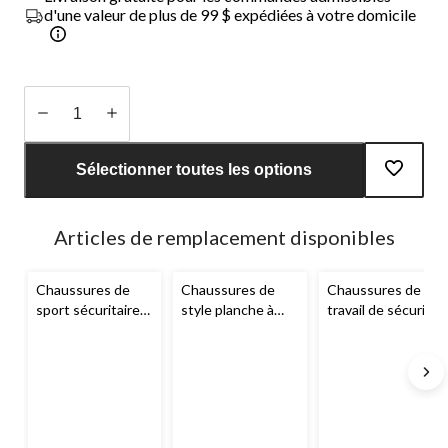
d'une valeur de plus de 99 $ expédiées à votre domicile
Quantité
mise
Sélectionner toutes les options
à
jour
à
Articles de remplacement disponibles
1
Chaussures de
Chaussures de
Chaussures de
sport sécuritaires
style planche à
travail de sécurité
avec protection
roulettes à
avec protection
en acier pour
protection en
en acier pour
hommes,
acier pour
hommes, Skechers
Skechers Work
hommes,
Skechers Work