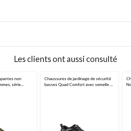
Les clients ont aussi consulté
apantes non
Chaussures de jardinage de sécurité
Ch
ommes, série
basses Quad Comfort avec semelle en
No
composite et bout protecteur en
aluminium pour hommes, Dakota