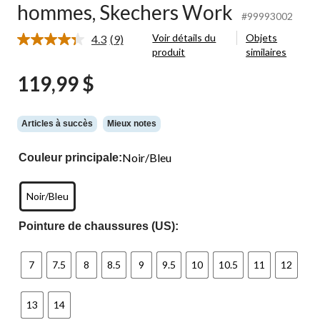
hommes, Skechers Work
#99993002
Voir détails du
Objets
4.3
(9)
Lire
produit
similaires
les
9
119,99 $
commentaires.
Lien
vers
la
même
Articles à succès
Mieux notes
page.
Noir/Bleu
Couleur principale:
Noir/Bleu
Pointure de chaussures (US):
7
7.5
8
8.5
9
9.5
10
10.5
11
12
13
14