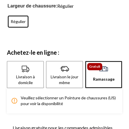
Régulier
Largeur de chaussure:
Régulier
Achetez-le en ligne :
Gratuit
Livraison à
Livraison le jour
Ramassage
domicile
même
Veuillez sélectionner un Pointure de chaussures (US)
pour voir la disponibilité
Livraison gratuite pour les commandes admissibles