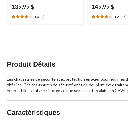
139,99 $
149,99 $
4.0
(1)
4.2
(86)
4.0
4.2
étoile(s)
étoile(s)
sur
sur
5.
5.
1
86
évaluation
évaluations
Produit Détails
Les chaussures de sécurité avec protection en acier pour hommes d
difficiles. Ces chaussures de sécurité ont une doublure avec trait
heures. Elles sont aussi dotées d'une semelle intercalaire en CAV/E
Caractéristiques