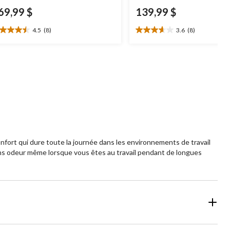
69,99 $
139,99 $
4.5
(8)
3.6
(8)
5
3.6
oile(s)
étoile(s)
r
sur
5.
8
aluations
évaluations
ort qui dure toute la journée dans les environnements de travail
ans odeur même lorsque vous êtes au travail pendant de longues