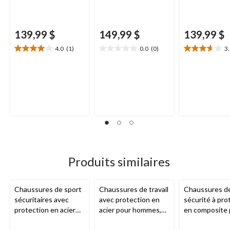
139,99 $
149,99 $
139,99 $
4.0
(1)
0.0
(0)
3
4.0
0.0
3.6
étoile(s)
étoile(s)
étoile(s)
sur
sur
sur
5.
5.
5.
1
8
évaluation
évaluations
Produits similaires
Chaussures de sport
Chaussures de travail
Chaussures d
sécuritaires avec
avec protection en
sécurité à pro
protection en acier
acier pour hommes,
en composite 
pour hommes,
Skechers
hommes, Powe