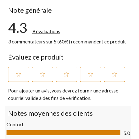
0 commentai
Note générale
4.3
9 évaluations
3 commentateurs sur 5 (60%) recommandent ce produit
Évaluez ce produit
Sélectionnez
Sélectionnez
Sélectionnez
Sélectionnez
Sélectionnez
Pour ajouter un avis, vous devrez fournir une adresse
pour
pour
pour
pour
pour
évaluer
évaluer
évaluer
évaluer
évaluer
courriel valide à des fins de vérification.
l'article
l'article
l'article
l'article
l'article
à
à
à
à
à
Notes moyennes des clients
1
2
3
4
5
étoile.
étoiles.
étoiles.
étoiles.
étoiles.
Confort
Cette
Cette
Cette
Cette
Cette
Confort, 5.0 sur 5
action
action
action
action
action
5.0
ouvrira
ouvrira
ouvrira
ouvrira
ouvrira