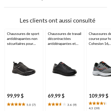
Les clients ont aussi consulté
Chaussures de sport
Chaussures de travail
Chaussures d
antidérapantes non
décontractées
course pour 
sécuritaires pour
antidérapantes et
Cohesion 16,
hommes, Dakota
non sécuritaires
Saucony
- Lar
Aggressor
à lacets et
FRESHTECH pour
hommes
99,99 $
69,99 $
109,99 $
5.0
(7)
3.6
(9)
5.0
3.6
4.3
4.3
(39)