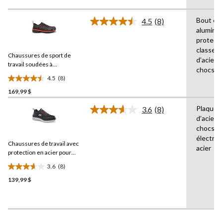
5.
86
Bout en
4.5
(8)
évaluations
Lire
alumini
les
protect
8
commentaires.
classe 1
Chaussures de sport de
Lien
d’acier,
vers
travail soudées à
chocs é
la
protection en aluminium et
4.5
(8)
même
plaque en acier pour
4.5
page.
hommes, Helly Hansen
169,99 $
étoile(s)
sur
Plaques
3.6
(8)
5.
Lire
d’acier,
les
8
chocs
8
évaluations
commentaires.
électri
Chaussures de travail avec
Lien
acier
vers
protection en acier pour
la
hommes, Skechers
3.6
(8)
même
3.6
page.
139,99 $
étoile(s)
sur
5.
8
évaluations