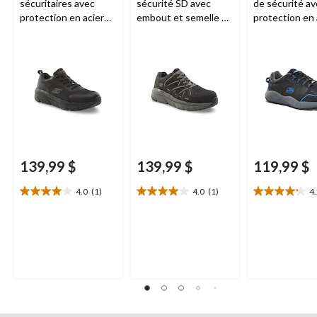
sécuritaires avec
sécurité SD avec
de sécurité a
protection en acier
embout et semelle en
protection en 
pour hommes,
composite pour
pour femmes,
Skechers Work
hommes,
Skechers
Skechers
Work
139,99 $
139,99 $
119,99 $
4.0
(1)
4.0
(1)
4
4.0
4.0
4.2
étoile(s)
étoile(s)
étoile(s)
sur
sur
sur
5.
5.
5.
1
1
29
évaluation
évaluation
évaluations