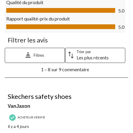
Qualité du produit
le
le
le
le
le
Qualité du produit, 5.0 sur 5
formulaire
formulaire
formulaire
formulaire
formulaire
5.0
de
de
de
de
de
Rapport qualité-prix du produit
soumission.
soumission.
soumission.
soumission.
soumission.
Rapport qualité-prix du produit, 5.0 sur 5
5.0
Filtrer les avis
Trier par
Filtres
Les plus récents
1
1 – 8 sur 9 commentaire
à
8
sur
9
5 étoile(s) sur 5.
commentaire.
Skechers safety shoes
VanJaxon
ACHETEUR VÉRIFIÉ
il y a 4 jours