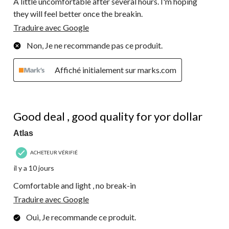
A little uncomfortable after several hours. I'm hoping
they will feel better once the breakin.
Traduire avec Google
Non, Je ne recommande pas ce produit.
Affiché initialement sur marks.com
5 étoile(s) sur 5.
Good deal , good quality for yor dollar
Atlas
ACHETEUR VÉRIFIÉ
il y a 10 jours
Comfortable and light , no break-in
Traduire avec Google
Oui, Je recommande ce produit.