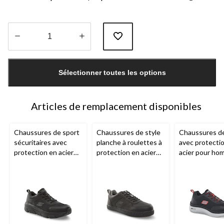
Quantité
mise
Sélectionner toutes les options
à
jour
à
1
Articles de remplacement disponibles
Chaussures de sport
Chaussures de style
Chaussures de 
sécuritaires avec
planche à roulettes à
avec protecti
protection en acier
protection en acier
acier pour ho
pour hommes,
pour hommes,
Skechers
Skechers Work
Skechers Work