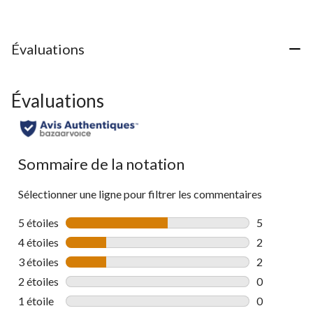
Évaluations
Évaluations
Sommaire de la notation
Sélectionner une ligne pour filtrer les commentaires
5 étoiles
étoiles
5
5 commentai
4 étoiles
étoiles
2
2 commentai
3 étoiles
étoiles
2
2 commentai
2 étoiles
étoiles
0
0 commentai
1 étoile
étoiles
0