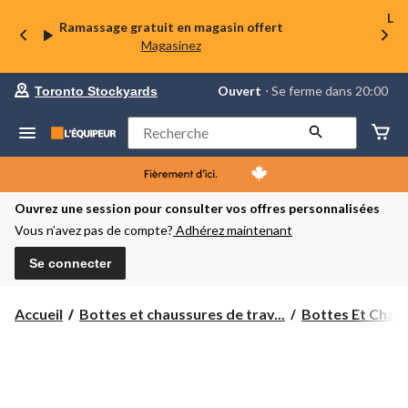
La 
Ramassage gratuit en magasin offert
Magasinez
votre
Ouvert
⋅ Se ferme dans 20:00
Toronto Stockyards
magasin
préféré
est
Rechercher
Toronto
Stockyards,
courament
Ouvert,
Se
Ouvrez une session pour consulter vos offres personnalisées
ferme
Vous n’avez pas de compte?
Adhérez maintenant
dans
à
20:00
Se connecter
cliquer
pour
changer
Accueil
Bottes et chaussures de trav...
Bottes Et Chaus