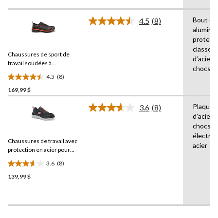
5.
86
Bout en
4.5
(8)
évaluations
Lire
alumini
les
protect
8
commentaires.
classe 1
Chaussures de sport de
Lien
d’acier,
vers
travail soudées à
chocs é
la
protection en aluminium et
4.5
(8)
même
plaque en acier pour
4.5
page.
hommes, Helly Hansen
169,99 $
étoile(s)
sur
Plaques
3.6
(8)
5.
Lire
d’acier,
les
8
chocs
8
évaluations
commentaires.
électri
Chaussures de travail avec
Lien
acier
vers
protection en acier pour
la
hommes, Skechers
3.6
(8)
même
3.6
page.
139,99 $
étoile(s)
sur
5.
8
évaluations