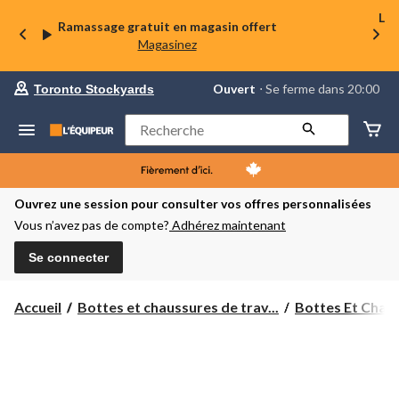
La 
Ramassage gratuit en magasin offert
Magasinez
votre
Ouvert
⋅ Se ferme dans 20:00
Toronto Stockyards
magasin
préféré
est
Rechercher
Toronto
Stockyards,
courament
Ouvert,
Se
Ouvrez une session pour consulter vos offres personnalisées
ferme
Vous n’avez pas de compte?
Adhérez maintenant
dans
à
20:00
Se connecter
cliquer
pour
changer
Accueil
Bottes et chaussures de trav...
Bottes Et Chaus