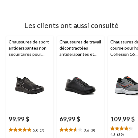
Les clients ont aussi consulté
Chaussures de sport
Chaussures de travail
Chaussures d
antidérapantes non
décontractées
course pour 
sécuritaires pour
antidérapantes et
Cohesion 16,
hommes, Dakota
non sécuritaires
Saucony
- Lar
Aggressor
à lacets et
FRESHTECH pour
hommes
99,99 $
69,99 $
109,99 $
5.0
(7)
3.6
(9)
5.0
3.6
4.3
4.3
(39)