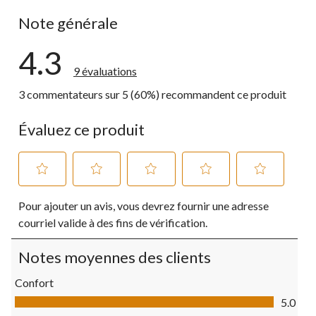
0 commentai
Note générale
4.3
9 évaluations
3 commentateurs sur 5 (60%) recommandent ce produit
Évaluez ce produit
Sélectionnez
Sélectionnez
Sélectionnez
Sélectionnez
Sélectionnez
Pour ajouter un avis, vous devrez fournir une adresse
pour
pour
pour
pour
pour
évaluer
évaluer
évaluer
évaluer
évaluer
courriel valide à des fins de vérification.
l'article
l'article
l'article
l'article
l'article
à
à
à
à
à
Notes moyennes des clients
1
2
3
4
5
étoile.
étoiles.
étoiles.
étoiles.
étoiles.
Confort
Cette
Cette
Cette
Cette
Cette
Confort, 5.0 sur 5
action
action
action
action
action
5.0
ouvrira
ouvrira
ouvrira
ouvrira
ouvrira