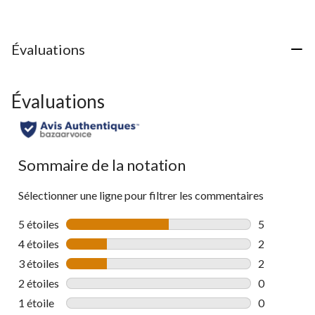
Évaluations
Évaluations
Sommaire de la notation
Sélectionner une ligne pour filtrer les commentaires
5 étoiles
étoiles
5
5 commentai
4 étoiles
étoiles
2
2 commentai
3 étoiles
étoiles
2
2 commentai
2 étoiles
étoiles
0
0 commentai
1 étoile
étoiles
0