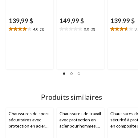
139,99 $
149,99 $
139,99 $
4.0
(1)
0.0
(0)
3
4.0
0.0
3.6
étoile(s)
étoile(s)
étoile(s)
sur
sur
sur
5.
5.
5.
1
8
évaluation
évaluations
Produits similaires
Chaussures de sport
Chaussures de travail
Chaussures d
sécuritaires avec
avec protection en
sécurité à pro
protection en acier
acier pour hommes,
en composite 
pour hommes,
Skechers
hommes, Powe