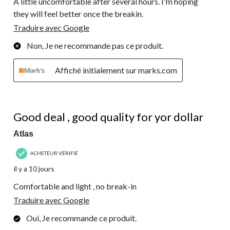
A little uncomfortable after several hours. I'm hoping
they will feel better once the breakin.
Traduire avec Google
Non, Je ne recommande pas ce produit.
Affiché initialement sur marks.com
5 étoile(s) sur 5.
Good deal , good quality for yor dollar
Atlas
ACHETEUR VÉRIFIÉ
il y a 10 jours
Comfortable and light , no break-in
Traduire avec Google
Oui, Je recommande ce produit.