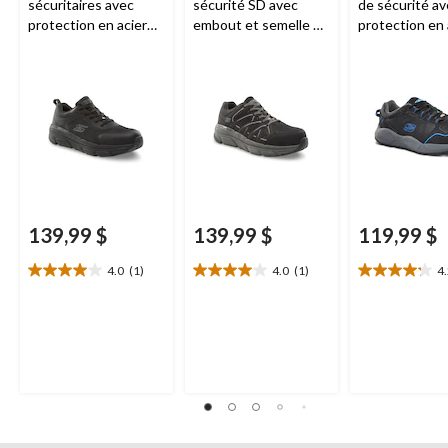
sécuritaires avec
sécurité SD avec
de sécurité a
protection en acier
embout et semelle en
protection en 
pour hommes,
composite pour
pour femmes,
Skechers Work
hommes,
Skechers
Skechers
Work
139,99 $
139,99 $
119,99 $
4.0
(1)
4.0
(1)
4
4.0
4.0
4.2
étoile(s)
étoile(s)
étoile(s)
sur
sur
sur
5.
5.
5.
1
1
29
évaluation
évaluation
évaluations