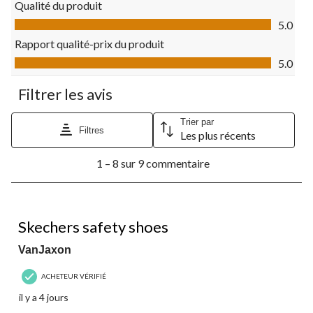
Qualité du produit
le
le
le
le
le
Qualité du produit, 5.0 sur 5
formulaire
formulaire
formulaire
formulaire
formulaire
5.0
de
de
de
de
de
Rapport qualité-prix du produit
soumission.
soumission.
soumission.
soumission.
soumission.
Rapport qualité-prix du produit, 5.0 sur 5
5.0
Filtrer les avis
Trier par
Filtres
Les plus récents
1
1 – 8 sur 9 commentaire
à
8
sur
9
5 étoile(s) sur 5.
commentaire.
Skechers safety shoes
VanJaxon
ACHETEUR VÉRIFIÉ
il y a 4 jours