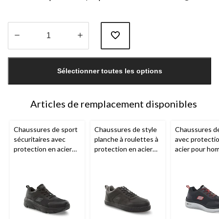
Quantité
mise
Sélectionner toutes les options
à
jour
à
1
Articles de remplacement disponibles
Chaussures de sport
Chaussures de style
Chaussures de 
sécuritaires avec
planche à roulettes à
avec protecti
protection en acier
protection en acier
acier pour ho
pour hommes,
pour hommes,
Skechers
Skechers Work
Skechers Work