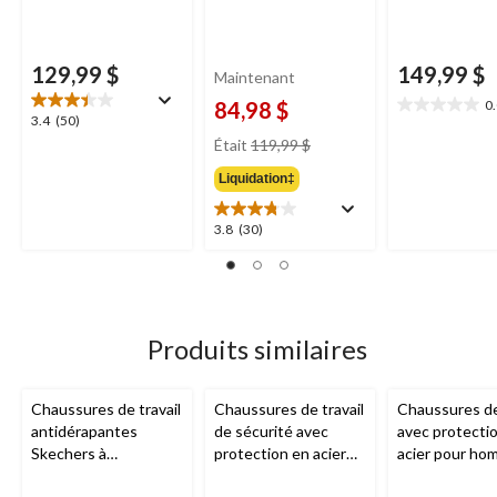
129,99 $
149,99 $
Maintenant
84,98 $
0
0.0
3.4
3.4
(50)
étoile(s)
prix
étoile(s)
Était
119,99 $
sur
était
sur
5.
Liquidation‡
119,99 $
5.
50
évaluations
3.8
3.8
(30)
étoile(s)
sur
5.
30
évaluations
Produits similaires
Chaussures de travail
Chaussures de travail
Chaussures de
antidérapantes
de sécurité avec
avec protecti
Skechers à
protection en acier
acier pour ho
protection en acier et
pour hommes,
Skechers