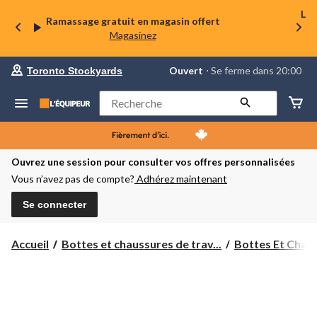
La 
Ramassage gratuit en magasin offert
Magasinez
votre
Ouvert
⋅ Se ferme dans 20:00
Toronto Stockyards
magasin
préféré
est
Rechercher
Toronto
Stockyards,
courament
Ouvert,
Se
Ouvrez une session pour consulter vos offres personnalisées
ferme
Vous n’avez pas de compte?
Adhérez maintenant
dans
à
20:00
Se connecter
cliquer
pour
changer
Accueil
Bottes et chaussures de trav...
Bottes Et Chaus