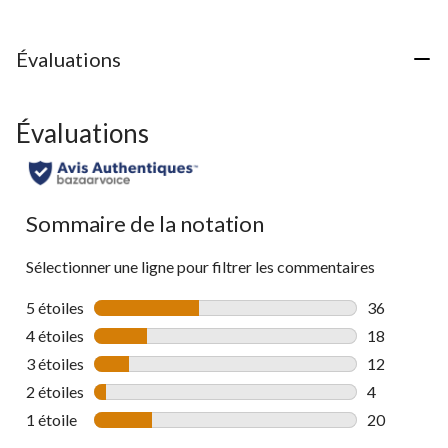
Évaluations
Évaluations
Sommaire de la notation
Sélectionner une ligne pour filtrer les commentaires
5 étoiles
étoiles
36
36 commenta
4 étoiles
étoiles
18
18 commenta
3 étoiles
étoiles
12
12 commenta
2 étoiles
étoiles
4
4 commentai
1 étoile
étoiles
20
20 commenta