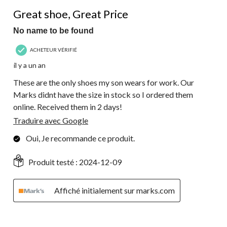
90
5 étoile(s) sur 5.
commentaire.
Great shoe, Great Price
No name to be found
ACHETEUR VÉRIFIÉ
il y a un an
These are the only shoes my son wears for work. Our
Marks didnt have the size in stock so I ordered them
online. Received them in 2 days!
Traduire avec Google
Oui, Je recommande ce produit.
Produit testé :
2024-12-09
Affiché initialement sur marks.com
4 étoile(s) sur 5.