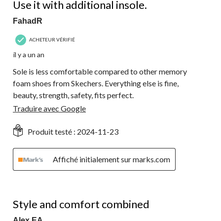
Use it with additional insole.
FahadR
ACHETEUR VÉRIFIÉ
il y a un an
Sole is less comfortable compared to other memory
foam shoes from Skechers. Everything else is fine,
beauty, strength, safety, fits perfect.
Traduire avec Google
Produit testé :
2024-11-23
Affiché initialement sur marks.com
5 étoile(s) sur 5.
Style and comfort combined
Alex EA