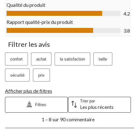
ouvrira
ouvrira
ouvrira
ouvrira
ouvrira
Qualité du produit
le
le
le
le
le
Qualité du produit, 4.2 sur 5
formulaire
formulaire
formulaire
formulaire
formulaire
4.2
de
de
de
de
de
Rapport qualité-prix du produit
soumission.
soumission.
soumission.
soumission.
soumission.
Rapport qualité-prix du produit, 3.8 sur 5
3.8
Filtrer les avis
confort
achat
la satisfaction
taille
sécurité
prix
Afficher plus de filtres
Trier par
Filtres
Les plus récents
1
1 – 8 sur 90 commentaire
à
8
sur