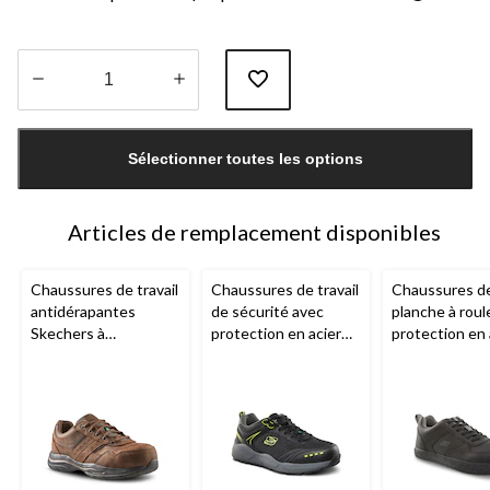
Quantité
mise
Sélectionner toutes les options
à
jour
à
1
Articles de remplacement disponibles
Chaussures de travail
Chaussures de travail
Chaussures de
antidérapantes
de sécurité avec
planche à roul
Skechers à
protection en acier
protection en 
protection en acier et
pour hommes,
pour hommes,
en composite, pour
Skechers
Skechers Wo
hommes