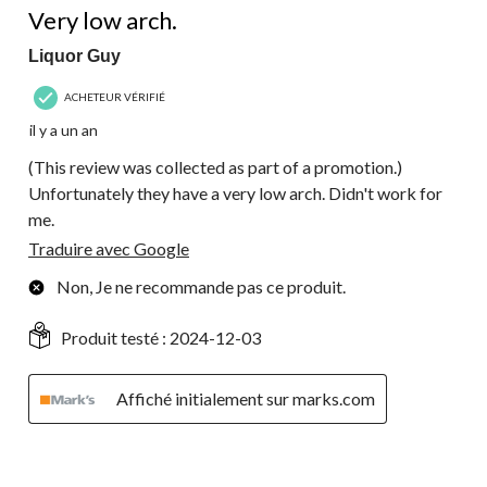
Very low arch.
Liquor Guy
ACHETEUR VÉRIFIÉ
il y a un an
(This review was collected as part of a promotion.)
Unfortunately they have a very low arch. Didn't work for
me.
Traduire avec Google
Non, Je ne recommande pas ce produit.
Produit testé :
2024-12-03
Affiché initialement sur marks.com
4 étoile(s) sur 5.