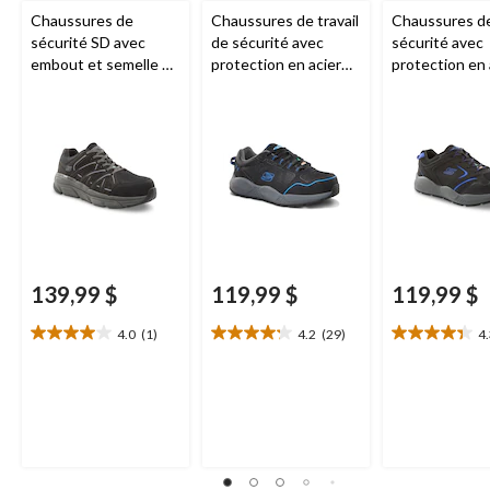
Chaussures de
Chaussures de travail
Chaussures d
sécurité SD avec
de sécurité avec
sécurité avec
embout et semelle en
protection en acier
protection en 
composite pour
pour femmes,
pour hommes,
hommes,
Skechers
Skechers
Skechers Wo
Work
139,99 $
119,99 $
119,99 $
4.0
(1)
4.2
(29)
4
4.0
4.2
4.3
étoile(s)
étoile(s)
étoile(s)
sur
sur
sur
5.
5.
5.
1
29
9
évaluation
évaluations
évaluations