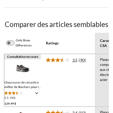
Comparer des articles semblables
Only Show
Caracté
Ratings
Differences
CSA
Consultation en cours
Plaque 
3.5
(90)
Lire
composi
les
aux cho
90
commentaires.
électri
Lien
acier
vers
Chaussures de sécurité à
la
enfiler de Skechers pour le
même
travail avec protection en
page.
acier et en composite, pour
3.5
(90)
3.5
hommes
étoile(s)
129,99 $
sur
Plaque 
3.4
(50)