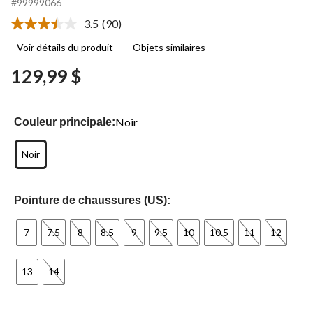
#99999066
3.5
(90)
Lire
les
Voir détails du produit
Objets similaires
90
commentaires.
129,99 $
Lien
vers
la
même
page.
Noir
Couleur principale:
Noir
Pointure de chaussures (US):
7
7.5
8
8.5
9
9.5
10
10.5
11
12
13
14