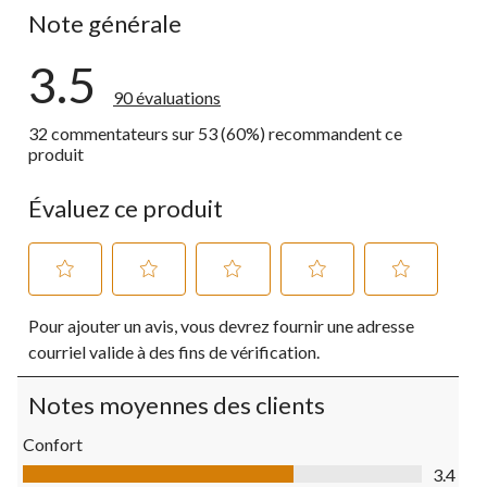
Note générale
3.5
90 évaluations
32 commentateurs sur 53 (60%) recommandent ce
produit
Évaluez ce produit
Sélectionnez
Sélectionnez
Sélectionnez
Sélectionnez
Sélectionnez
Pour ajouter un avis, vous devrez fournir une adresse
pour
pour
pour
pour
pour
évaluer
évaluer
évaluer
évaluer
évaluer
courriel valide à des fins de vérification.
l'article
l'article
l'article
l'article
l'article
à
à
à
à
à
Notes moyennes des clients
1
2
3
4
5
étoile.
étoiles.
étoiles.
étoiles.
étoiles.
Confort
Cette
Cette
Cette
Cette
Cette
Confort, 3.4 sur 5
action
action
action
action
action
3.4